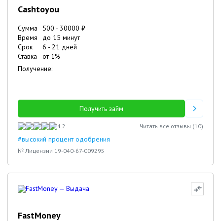
Cashtoyou
Сумма
500
-
30000
₽
Время
до 15 минут
Срок
6
-
21
дней
Ставка
от
1
%
Получение:
Получить займ
4.2
Читать все отзывы (
10
)
#высокий процент одобрения
№ Лицензии 19-040-67-009295
FastMoney