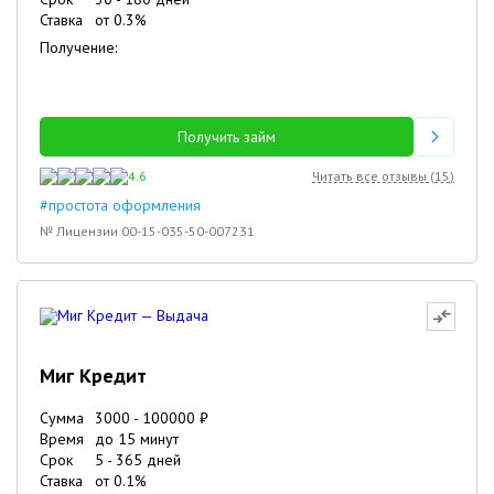
Ставка
от
0.3
%
Получение:
Получить займ
4.6
Читать все отзывы (
15
)
#простота оформления
№ Лицензии 00-15-035-50-007231
Миг Кредит
Сумма
3000
-
100000
₽
Время
до 15 минут
Срок
5
-
365
дней
Ставка
от
0.1
%