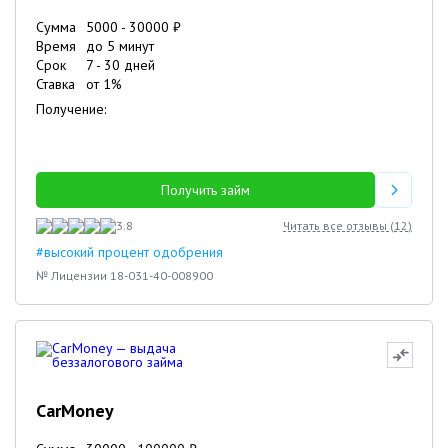
Сумма
5000
-
30000
₽
Время
до 5 минут
Срок
7
-
30
дней
Ставка
от
1
%
Получение:
Получить займ
3.8
Читать все отзывы (
12
)
#высокий процент одобрения
№ Лицензии 18-031-40-008900
CarMoney