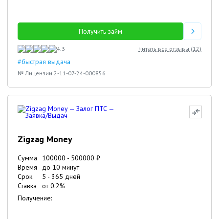
Получить займ
4.3
Читать все отзывы (
12
)
#быстрая выдача
№ Лицензии 2-11-07-24-000856
Zigzag Money
Сумма
100000
-
500000
₽
Время
до 10 минут
Срок
5
-
365
дней
Ставка
от
0.2
%
Получение: