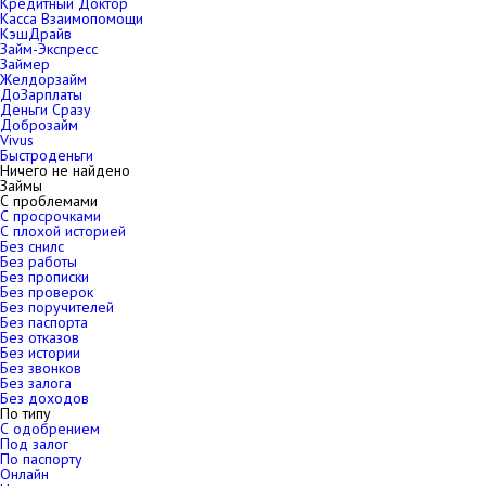
Кредитный Доктор
Касса Взаимопомощи
КэшДрайв
Займ-Экспресс
Займер
Желдорзайм
ДоЗарплаты
Деньги Сразу
Доброзайм
Vivus
Быстроденьги
Ничего не найдено
Займы
С проблемами
С просрочками
С плохой историей
Без снилс
Без работы
Без прописки
Без проверок
Без поручителей
Без паспорта
Без отказов
Без истории
Без звонков
Без залога
Без доходов
По типу
С одобрением
Под залог
По паспорту
Онлайн