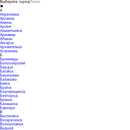
Выберите город
✖
A
Апрелевка
Арзамас
Ачинск
Артём
Альметьевск
Армавир
Абакан
Ангарск
Архангельск
Астрахань
Б
Бронницы
Белоозёрский
Бердск
Батайск
Березники
Балаково
Бийск
Братск
Благовещенск
Белгород
Брянск
Балашиха
Барнаул
В
Высоковск
Воскресенск
Волоколамск
Видное