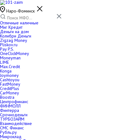
Наро-Фоминск
Отличные наличные
Миг Кредит
Деньги на дом
Колибри Деньги
Zigzag Money
Pliskov.ru
Pay P.S.
OneClickMoney
Moneyman
LIME
Max.Credit
Konga
Joymoney
Cashtoyou
FastMoney
CreditPlus
CarMoney
Boostra
Центрофинанс
ФИНМОЛЛ
Финтерра
Срочноденьги
ТУРБОЗАЙМ
Взаимодействие
СМС Финанс
Рубль.ру
Микроклад