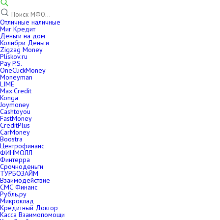
Отличные наличные
Миг Кредит
Деньги на дом
Колибри Деньги
Zigzag Money
Pliskov.ru
Pay P.S.
OneClickMoney
Moneyman
LIME
Max.Credit
Konga
Joymoney
Cashtoyou
FastMoney
CreditPlus
CarMoney
Boostra
Центрофинанс
ФИНМОЛЛ
Финтерра
Срочноденьги
ТУРБОЗАЙМ
Взаимодействие
СМС Финанс
Рубль.ру
Микроклад
Кредитный Доктор
Касса Взаимопомощи