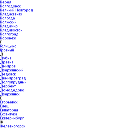
Верея
Волгодонск
Великий Новгород
Владикавказ
Вологда
Волжский
Владимир
Владивосток
Волгоград
Воронеж
Г
Голицыно
Грозный
Д
Дубна
Дрезна
Дмитров
Дзержинский
Дедовск
Димитровград
Долгопрудный
Дербент
Домодедово
Дзержинск
Е
Егорьевск
Елец
Евпатория
Ессентуки
Екатеринбург
Ж
Железногорск