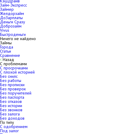
КэшДрайв
Займ-Экспресс
Займер
Желдорзайм
ДоЗарплаты
Деньги Сразу
Доброзайм
Vivus
Быстроденьги
Ничего не найдено
Займы
Города
Статьи
Сравнение
Назад
С проблемами
С просрочками
С плохой историей
Без снилс
Без работы
Без прописки
Без проверок
Без поручителей
Без паспорта
Без отказов
Без истории
Без звонков
Без залога
Без доходов
По типу
С одобрением
Под залог