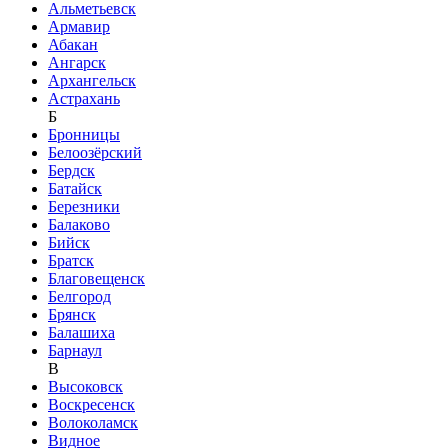
Альметьевск
Армавир
Абакан
Ангарск
Архангельск
Астрахань
Б
Бронницы
Белоозёрский
Бердск
Батайск
Березники
Балаково
Бийск
Братск
Благовещенск
Белгород
Брянск
Балашиха
Барнаул
В
Высоковск
Воскресенск
Волоколамск
Видное