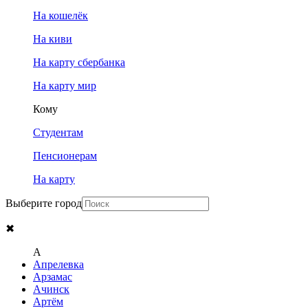
На кошелёк
На киви
На карту сбербанка
На карту мир
Кому
Студентам
Пенсионерам
На карту
Выберите город
✖
A
Апрелевка
Арзамас
Ачинск
Артём