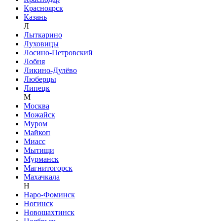
Красноярск
Казань
Л
Лыткарино
Луховицы
Лосино-Петровский
Лобня
Ликино-Дулёво
Люберцы
Липецк
М
Москва
Можайск
Муром
Майкоп
Миасс
Мытищи
Мурманск
Магнитогорск
Махачкала
Н
Наро-Фоминск
Ногинск
Новошахтинск