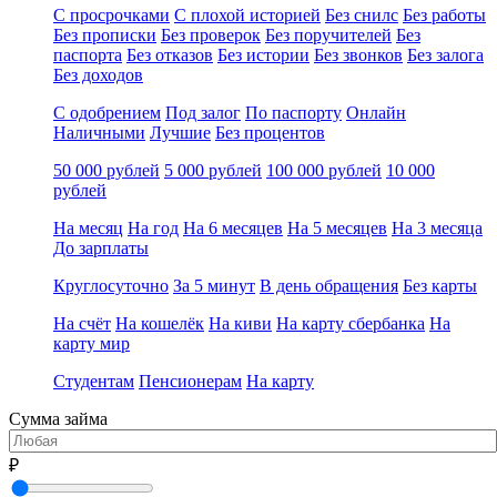
С просрочками
С плохой историей
Без снилс
Без работы
Без прописки
Без проверок
Без поручителей
Без
паспорта
Без отказов
Без истории
Без звонков
Без залога
Без доходов
С одобрением
Под залог
По паспорту
Онлайн
Наличными
Лучшие
Без процентов
50 000 рублей
5 000 рублей
100 000 рублей
10 000
рублей
На месяц
На год
На 6 месяцев
На 5 месяцев
На 3 месяца
До зарплаты
Круглосуточно
За 5 минут
В день обращения
Без карты
На счёт
На кошелёк
На киви
На карту сбербанка
На
карту мир
Студентам
Пенсионерам
На карту
Сумма займа
₽