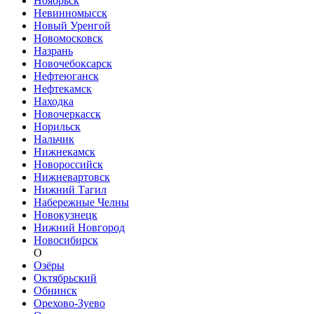
Ноябрьск
Невинномысск
Новый Уренгой
Новомосковск
Назрань
Новочебоксарск
Нефтеюганск
Нефтекамск
Находка
Новочеркасск
Норильск
Нальчик
Нижнекамск
Новороссийск
Нижневартовск
Нижний Тагил
Набережные Челны
Новокузнецк
Нижний Новгород
Новосибирск
О
Озёры
Октябрьский
Обнинск
Орехово-Зуево