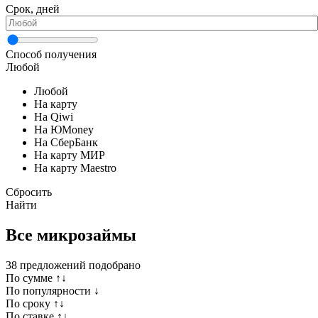
Срок, дней
Способ получения
Любой
Любой
На карту
На Qiwi
На ЮMoney
На СберБанк
На карту МИР
На карту Maestro
Сбросить
Найти
Все микрозаймы
38
предложений подобрано
По сумме ↑↓
По популярности ↓
По сроку ↑↓
По ставке ↑↓