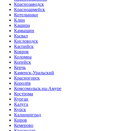
Краснозаводск
Красноармейск
Котельники
Клин
Кашира
Камышин
Кызыл
Кисловодск
Каспийск
Ковров
Коломна
Копейск
Керчь
Каменск-Уральский
Красногорск
Королёв
Комсомольск-на-Амуре
Кострома
Курган
Калуга
Курск
Калининград
Киров
Кемерово
Краснодар