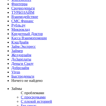
Финтерра
Срочноденьги
ТУРБОЗАЙМ
Взаимодействие
СМС Финанс
Рубль.ру
Микроклад
Кредитный Доктор
Касса Взаимопомощи
КэшДрайв
Займ-Экспресс
Займер
Желдорзайм
ДоЗарплаты
Деньги Сразу
Доброзайм
Vivus
Быстроденьги
Ничего не найдено
Займы
С проблемами
С просрочками
С плохой историей
Без снилс