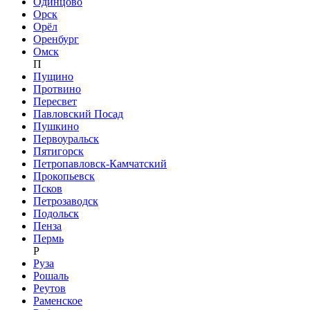
Одинцово
Орск
Орёл
Оренбург
Омск
П
Пущино
Протвино
Пересвет
Павловский Посад
Пушкино
Первоуральск
Пятигорск
Петропавловск-Камчатский
Прокопьевск
Псков
Петрозаводск
Подольск
Пенза
Пермь
Р
Руза
Рошаль
Реутов
Раменское