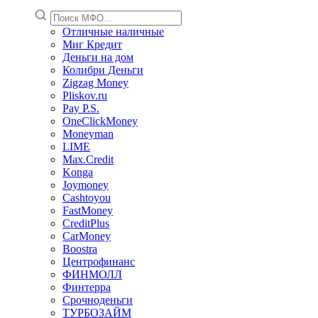
Отличные наличные
Миг Кредит
Деньги на дом
Колибри Деньги
Zigzag Money
Pliskov.ru
Pay P.S.
OneClickMoney
Moneyman
LIME
Max.Credit
Konga
Joymoney
Cashtoyou
FastMoney
CreditPlus
CarMoney
Boostra
Центрофинанс
ФИНМОЛЛ
Финтерра
Срочноденьги
ТУРБОЗАЙМ