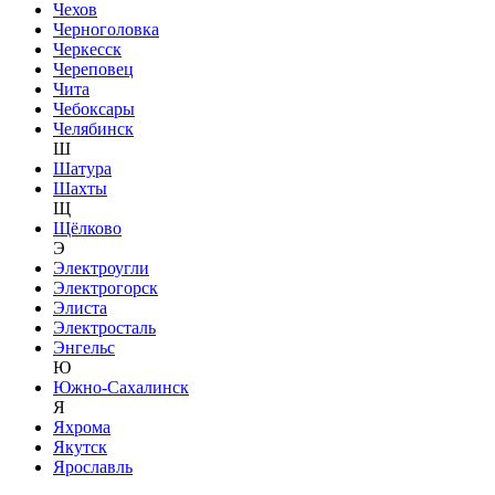
Чехов
Черноголовка
Черкесск
Череповец
Чита
Чебоксары
Челябинск
Ш
Шатура
Шахты
Щ
Щёлково
Э
Электроугли
Электрогорск
Элиста
Электросталь
Энгельс
Ю
Южно-Сахалинск
Я
Яхрома
Якутск
Ярославль