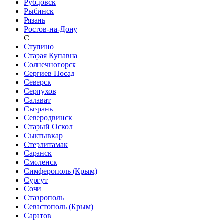
Рубцовск
Рыбинск
Рязань
Ростов-на-Дону
С
Ступино
Старая Купавна
Солнечногорск
Сергиев Посад
Северск
Серпухов
Салават
Сызрань
Северодвинск
Старый Оскол
Сыктывкар
Стерлитамак
Саранск
Смоленск
Симферополь (Крым)
Сургут
Сочи
Ставрополь
Севастополь (Крым)
Саратов