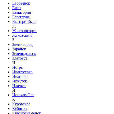
Егорьевск
Елец
Евпатория
Ессентуки
Екатеринбург
Ж
Железногорск
Жуковский
З
Звенигород
Зарайск
Зеленодольск
Златоуст
И
Истра
Ивантеевка
Иваново
Иркутск
Ижевск
Й
Йошкар-Ола
К
Куровское
Кубинка
Краснознаменск