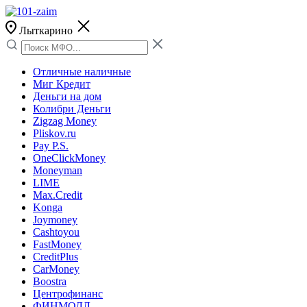
Лыткарино
Отличные наличные
Миг Кредит
Деньги на дом
Колибри Деньги
Zigzag Money
Pliskov.ru
Pay P.S.
OneClickMoney
Moneyman
LIME
Max.Credit
Konga
Joymoney
Cashtoyou
FastMoney
CreditPlus
CarMoney
Boostra
Центрофинанс
ФИНМОЛЛ