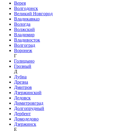
Верея
Волгодонск
Великий Новгород
Владикавказ
Вологда
Волжский
Владимир
Владивосток
Волгоград
Воронеж
Г
Голицыно
Грозный
Д
Дубна
Дрезна
Дмитров
Дзержинский
Дедовск
Димитровград
Долгопрудный
Дербент
Домодедово
Дзержинск
Е