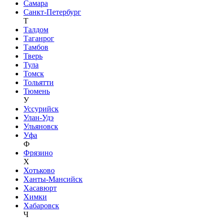
Самара
Санкт-Петербург
Т
Талдом
Таганрог
Тамбов
Тверь
Тула
Томск
Тольятти
Тюмень
У
Уссурийск
Улан-Удэ
Ульяновск
Уфа
Ф
Фрязино
Х
Хотьково
Ханты-Мансийск
Хасавюрт
Химки
Хабаровск
Ч