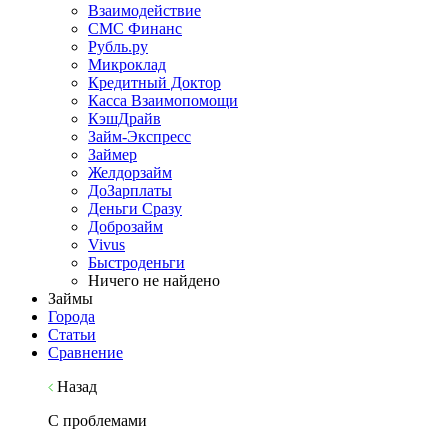
Взаимодействие
СМС Финанс
Рубль.ру
Микроклад
Кредитный Доктор
Касса Взаимопомощи
КэшДрайв
Займ-Экспресс
Займер
Желдорзайм
ДоЗарплаты
Деньги Сразу
Доброзайм
Vivus
Быстроденьги
Ничего не найдено
Займы
Города
Статьи
Сравнение
Назад
С проблемами