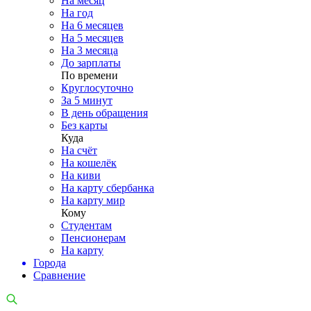
На месяц
На год
На 6 месяцев
На 5 месяцев
На 3 месяца
До зарплаты
По времени
Круглосуточно
За 5 минут
В день обращения
Без карты
Куда
На счёт
На кошелёк
На киви
На карту сбербанка
На карту мир
Кому
Студентам
Пенсионерам
На карту
Города
Сравнение