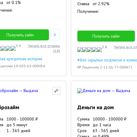
ка
от
0.1
%
Ставка
от
2.92
%
чение:
Получение:
Получить займ
Получить займ
3.9
Читать все отзывы
3.8
Читать все о
(
14
)
ая кредитная история
#без скрытых подписок и коми
цензии 19-033-63-009056
№ Лицензии 2-11-01-77-000471
брозайм
Деньги на дом
ма
1000
-
100000
₽
Сумма
10000
-
100000
₽
мя
до 5 минут
Время
до 1 часа
к
1
-
365
дней
Срок
63
-
365
дней
Ставка
от
0.49
%