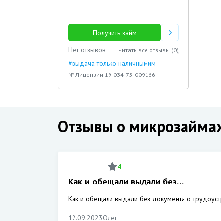
Получить займ
Нет отзывов
Читать все отзывы (
0
)
#выдача только наличнымим
№ Лицензии 19-034-75-009166
Отзывы о микрозайма
4
Как и обещали выдали без…
Как и обещали выдали без документа о трудоуст
12.09.2023
Олег