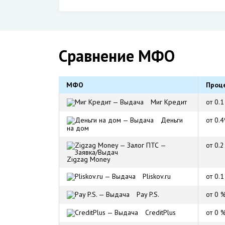
Сравнение МФО
МФО
Проц
Миг Кредит
от 0.
Деньги
от 0.
на дом
от 0.
Zigzag Money
Pliskov.ru
от 0.
Pay P.S.
от 0 
CreditPlus
от 0 