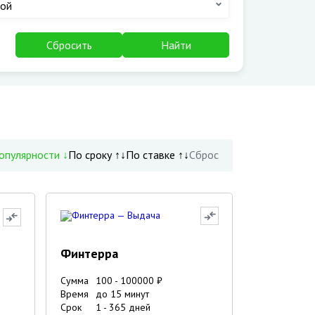
ой
Сбросить
Найти
опулярности ↓
По сроку ↑↓
По ставке ↑↓
Сброс
Финтерра
Сумма
100
-
100000
₽
Время
до 15 минут
Срок
1
-
365
дней