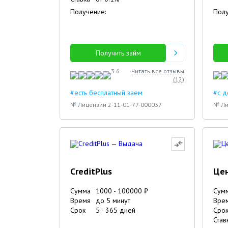
Получение:
Полу
Получить займ
3.6
Читать все отзывы
(
12
)
#есть бесплатный заем
#с д
№ Лицензии 2-11-01-77-000037
№ Ли
CreditPlus
Це
Сумма
1000
-
100000
₽
Сум
Время
до 5 минут
Вре
Срок
5
-
365
дней
Сро
Став