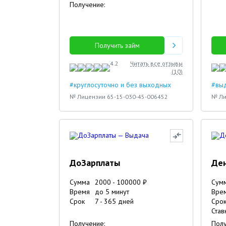
Получение:
Получить займ
4.2
Читать все отзывы
(
10
)
#круглосуточно и без выходных
#выд
№ Лицензии 65-15-030-45-006452
№ Ли
ДоЗарплаты
Ден
Сумма
2000
-
100000
₽
Сум
Время
до 5 минут
Вре
Срок
7
-
365
дней
Сро
Став
Получение:
Полу