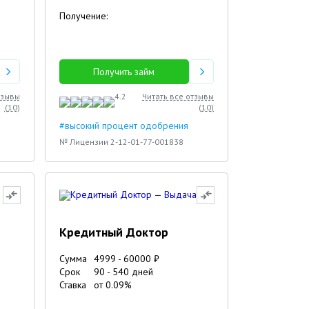
Получение:
Получить займ
тзывы
4.2
Читать все отзывы
(
10
)
(
10
)
#высокий процент одобрения
№ Лицензии 2-12-01-77-001838
Кредитный Доктор
Сумма
4999
-
60000
₽
Срок
90
-
540
дней
Ставка
от
0.09
%