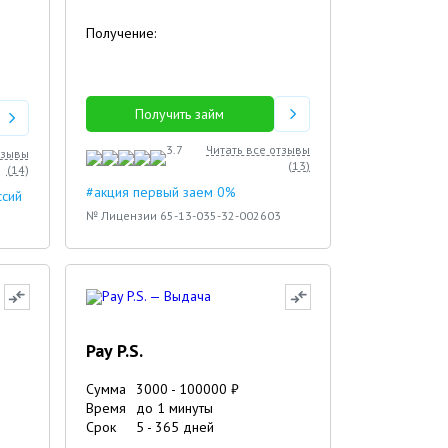
Получение:
Получить займ
3.7
Читать все отзывы
тзывы
(
13
)
(
14
)
#акция первый заем 0%
ссий
№ Лицензии 65-13-035-32-002603
Pay P.S.
Сумма
3000
-
100000
₽
Время
до 1 минуты
Срок
5
-
365
дней