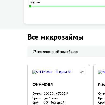
Все микрозаймы
17
предложений подобрано
ФИНМОЛЛ
Pli
Сумма
20000
-
47000
₽
Сум
Время
до 1 часа
Вре
Срок
30
-
365
дней
Сро