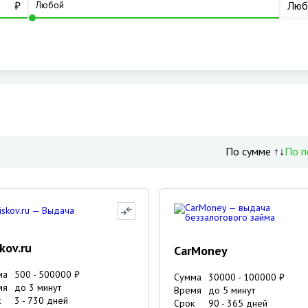
₽
Люб
По сумме ↑↓
По п
skov.ru
CarMoney
ма
500
-
500000
₽
Сумма
30000
-
100000
₽
мя
до 3 минут
Время
до 5 минут
к
3
-
730
дней
Срок
90
-
365
дней