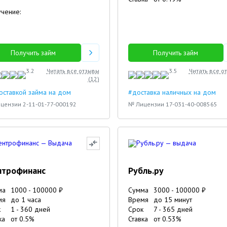
чение:
Получить займ
Получить займ
3.2
Читать все отзывы
3.5
Читать все о
(
12
)
оставкой займа на дом
#доставка наличных на дом
цензии 2-11-01-77-000192
№ Лицензии 17-031-40-008565
нтрофинанс
Рубль.ру
ма
1000
-
100000
₽
Сумма
3000
-
100000
₽
мя
до 1 часа
Время
до 15 минут
к
1
-
360
дней
Срок
7
-
365
дней
ка
от
0.5
%
Ставка
от
0.53
%