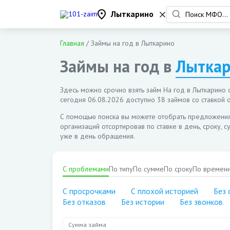
Лыткарино
Главная
/
Займы на год в Лыткарино
Займы на год в
Лыткар
Здесь можно срочно взять займ На год в Лыткарино о
сегодня
06.08.2026
доступно 38 займов со ставкой о
С помощью поиска вы можете отобрать предложени
организаций отсортировав по ставке в день, сроку, 
уже в день обращения.
С проблемами
По типу
По сумме
По сроку
По времен
С просрочками
С плохой историей
Без 
Без отказов
Без истории
Без звонков
Сумма займа