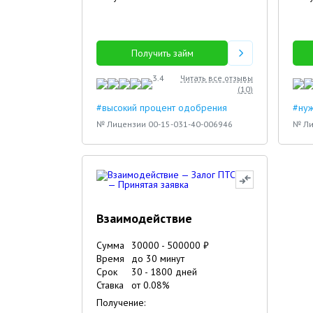
11.02.2024
12.09.2023
Получить займ
3.4
Читать все отзывы
(
10
)
#высокий процент одобрения
#нуж
№ Лицензии 00-15-031-40-006946
№ Ли
Взаимодействие
Сумма
30000
-
500000
₽
Время
до 30 минут
Срок
30
-
1800
дней
Ставка
от
0.08
%
Получение: