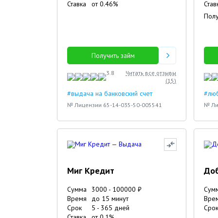
Ставка
от
0.46
%
Став
Полу
Получить займ
3.8
Читать все отзывы
(
15
)
#выдача на банковский счет
#люб
№ Лицензии 65-14-035-50-005541
№ Ли
Миг Кредит
До
Сумма
3000
-
100000
₽
Сум
Время
до 15 минут
Вре
Срок
5
-
365
дней
Сро
Ставка
от
0.1
%