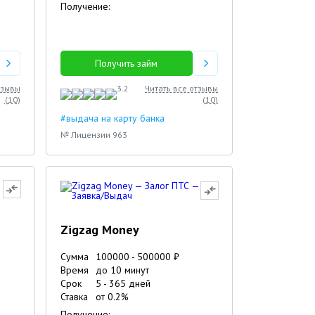
Получение:
Получить займ
тзывы
3.2
Читать все отзывы
(
10
)
(
10
)
#выдача на карту банка
№ Лицензии 963
Zigzag Money
Сумма
100000
-
500000
₽
Время
до 10 минут
Срок
5
-
365
дней
Ставка
от
0.2
%
Получение: