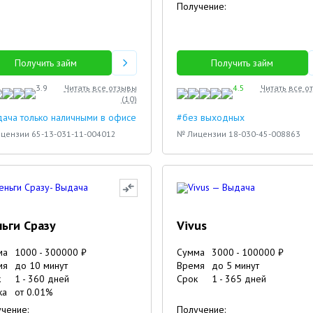
Получение:
Получить займ
Получить займ
3.9
Читать все отзывы
4.5
Читать все о
(
10
)
ача только наличными в офисе
#без выходных
цензии 65-13-031-11-004012
№ Лицензии 18-030-45-008863
ьги Сразу
Vivus
ма
1000
-
300000
₽
Сумма
3000
-
100000
₽
мя
до 10 минут
Время
до 5 минут
к
1
-
360
дней
Срок
1
-
365
дней
4
5
ка
от
0.01
%
чение:
Получение: