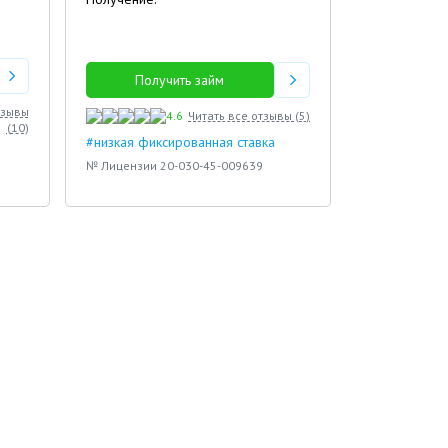
Получить займ
тзывы
4.6
Читать все отзывы (
5
)
(
10
)
#низкая фиксированная ставка
№ Лицензии 20-030-45-009639