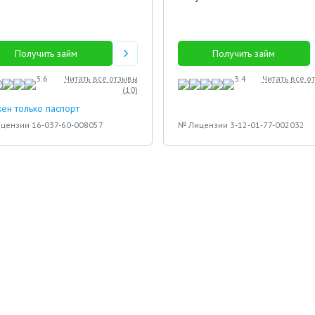
Арсений
Олег
Получить займ
Получить займ
3.6
Читать все отзывы
3.4
Читать все о
(
10
)
ен только паспорт
цензии 16-037-60-008057
№ Лицензии 3-12-01-77-002032