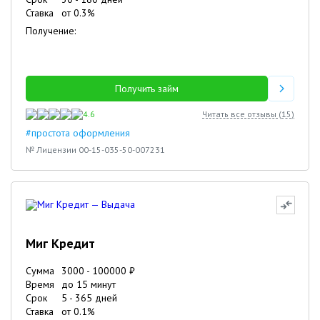
Ставка
от
0.3
%
Получение:
Получить займ
4.6
Читать все отзывы (
15
)
#простота оформления
№ Лицензии 00-15-035-50-007231
Миг Кредит
Сумма
3000
-
100000
₽
Время
до 15 минут
Срок
5
-
365
дней
Ставка
от
0.1
%