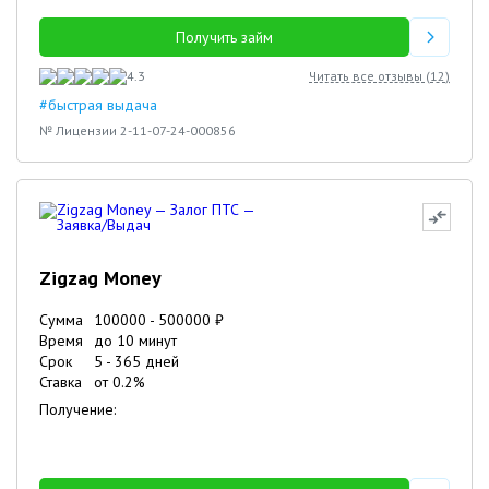
Получить займ
4.3
Читать все отзывы (
12
)
#быстрая выдача
№ Лицензии 2-11-07-24-000856
Zigzag Money
Сумма
100000
-
500000
₽
Время
до 10 минут
Срок
5
-
365
дней
Ставка
от
0.2
%
Получение: