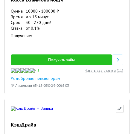
Сумма
10000
-
100000
₽
Время
до 15 минут
Срок
30
-
270
дней
Ставка
от
0.1
%
Получение:
Получить займ
4.5
Читать все отзывы (
11
)
#одобрение пенсионерам
№ Лицензии 65-15-030-29-006503
КэшДрайв