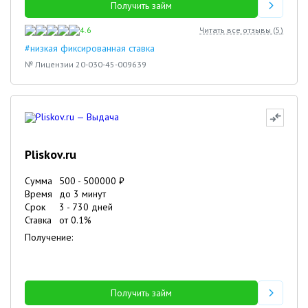
Получить займ
4.6
Читать все отзывы (
5
)
#низкая фиксированная ставка
№ Лицензии 20-030-45-009639
Pliskov.ru
Сумма
500
-
500000
₽
Время
до 3 минут
Срок
3
-
730
дней
Ставка
от
0.1
%
Получение:
Получить займ