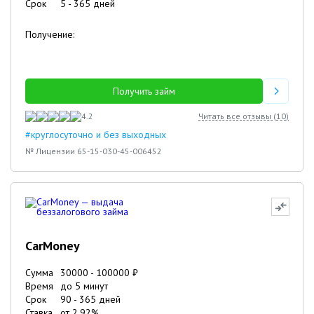
Срок
5
-
365
дней
Получение:
Получить займ
4.2
Читать все отзывы (
10
)
#круглосуточно и без выходных
№ Лицензии 65-15-030-45-006452
CarMoney
Сумма
30000
-
100000
₽
Время
до 5 минут
Срок
90
-
365
дней
Ставка
от
2.92
%