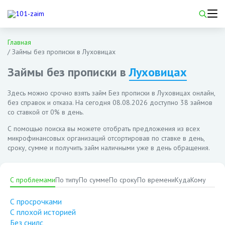
Главная
/
Займы без прописки в Луховицах
Займы без прописки в
Луховицах
Здесь можно срочно взять займ Без прописки в Луховицах онлайн,
без справок и отказа. На сегодня
08.08.2026
доступно 38 займов
со ставкой от 0% в день.
С помощью поиска вы можете отобрать предложения из всех
микрофинансовых организаций отсортировав по ставке в день,
сроку, сумме и получить займ наличными уже в день обращения.
С проблемами
По типу
По сумме
По сроку
По времени
Куда
Кому
С просрочками
С плохой историей
Без снилс