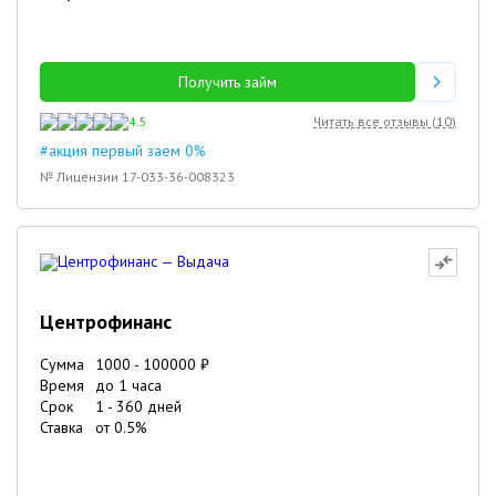
Получить займ
4.5
Читать все отзывы (
10
)
#акция первый заем 0%
№ Лицензии 17-033-36-008323
Центрофинанс
Сумма
1000
-
100000
₽
Время
до 1 часа
Срок
1
-
360
дней
Ставка
от
0.5
%