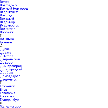
Верея
Волгодонск
Великий Новгород
Владикавказ
Вологда
Волжский
Владимир
Владивосток
Волгоград
Воронеж
Г
Голицыно
Грозный
Д
Дубна
Дрезна
Дмитров
Дзержинский
Дедовск
Димитровград
Долгопрудный
Дербент
Домодедово
Дзержинск
Е
Егорьевск
Елец
Евпатория
Ессентуки
Екатеринбург
Ж
Железногорск