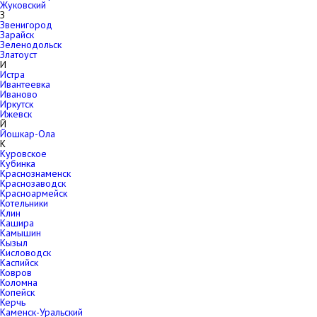
Жуковский
З
Звенигород
Зарайск
Зеленодольск
Златоуст
И
Истра
Ивантеевка
Иваново
Иркутск
Ижевск
Й
Йошкар-Ола
К
Куровское
Кубинка
Краснознаменск
Краснозаводск
Красноармейск
Котельники
Клин
Кашира
Камышин
Кызыл
Кисловодск
Каспийск
Ковров
Коломна
Копейск
Керчь
Каменск-Уральский