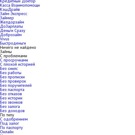
Кредитный Доктор
Касса Взаимопомощи
КэшДрайв
Займ-Экспресс
Займер
Желдорзайм
ДоЗарплаты
Деньги Сразу
Доброзайм
Vivus
Быстроденьги
Ничего не найдено
Займы
С проблемами
С просрочками
С плохой историей
Без снилс
Без работы
Без прописки
Без проверок
Без поручителей
Без паспорта
Без отказов
Без истории
Без звонков
Без залога
Без доходов
По типу
С одобрением
Под залог
По паспорту
Онлайн