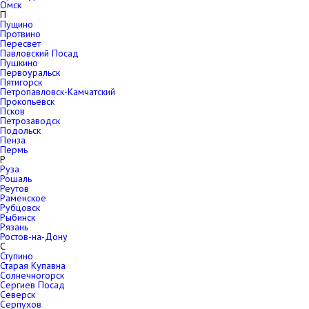
Омск
П
Пущино
Протвино
Пересвет
Павловский Посад
Пушкино
Первоуральск
Пятигорск
Петропавловск-Камчатский
Прокопьевск
Псков
Петрозаводск
Подольск
Пенза
Пермь
Р
Руза
Рошаль
Реутов
Раменское
Рубцовск
Рыбинск
Рязань
Ростов-на-Дону
С
Ступино
Старая Купавна
Солнечногорск
Сергиев Посад
Северск
Серпухов