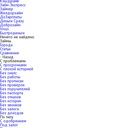
КэшДрайв
Займ-Экспресс
Займер
Желдорзайм
ДоЗарплаты
Деньги Сразу
Доброзайм
Vivus
Быстроденьги
Ничего не найдено
Займы
Города
Статьи
Сравнение
Назад
С проблемами
С просрочками
С плохой историей
Без снилс
Без работы
Без прописки
Без проверок
Без поручителей
Без паспорта
Без отказов
Без истории
Без звонков
Без залога
Без доходов
По типу
С одобрением
Под залог