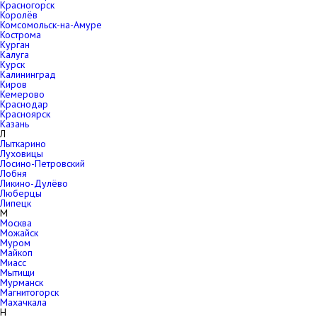
Красногорск
Королёв
Комсомольск-на-Амуре
Кострома
Курган
Калуга
Курск
Калининград
Киров
Кемерово
Краснодар
Красноярск
Казань
Л
Лыткарино
Луховицы
Лосино-Петровский
Лобня
Ликино-Дулёво
Люберцы
Липецк
М
Москва
Можайск
Муром
Майкоп
Миасс
Мытищи
Мурманск
Магнитогорск
Махачкала
Н