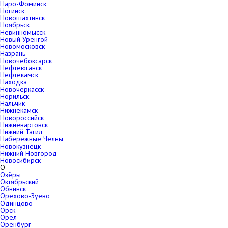
Наро-Фоминск
Ногинск
Новошахтинск
Ноябрьск
Невинномысск
Новый Уренгой
Новомосковск
Назрань
Новочебоксарск
Нефтеюганск
Нефтекамск
Находка
Новочеркасск
Норильск
Нальчик
Нижнекамск
Новороссийск
Нижневартовск
Нижний Тагил
Набережные Челны
Новокузнецк
Нижний Новгород
Новосибирск
О
Озёры
Октябрьский
Обнинск
Орехово-Зуево
Одинцово
Орск
Орёл
Оренбург