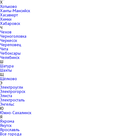
Х
Хотьково
Ханты-Мансийск
Хасавюрт
Химки
Хабаровск
Ч
Чехов
Черноголовка
Черкесск
Череповец
Чита
Чебоксары
Челябинск
Ш
Шатура
Шахты
Щ
Щёлково
Э
Электроугли
Электрогорск
Элиста
Электросталь
Энгельс
Ю
Южно-Сахалинск
Я
Яхрома
Якутск
Ярославль
Все города