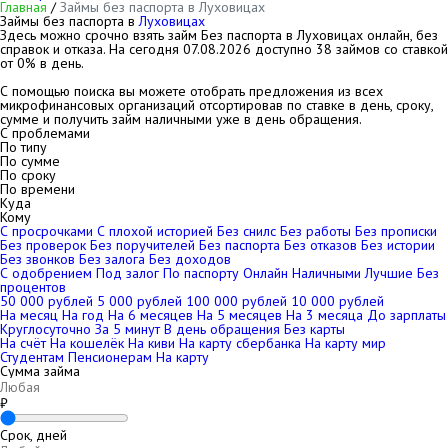
Главная
/
Займы без паспорта в Луховицах
Займы без паспорта в
Луховицах
Здесь можно срочно взять займ Без паспорта в Луховицах онлайн, без
справок и отказа. На сегодня
07.08.2026
доступно 38 займов со ставкой
от 0% в день.
С помощью поиска вы можете отобрать предложения из всех
микрофинансовых организаций отсортировав по ставке в день, сроку,
сумме и получить займ наличными уже в день обращения.
С проблемами
По типу
По сумме
По сроку
По времени
Куда
Кому
С просрочками
С плохой историей
Без снилс
Без работы
Без прописки
Без проверок
Без поручителей
Без паспорта
Без отказов
Без истории
Без звонков
Без залога
Без доходов
С одобрением
Под залог
По паспорту
Онлайн
Наличными
Лучшие
Без
процентов
50 000 рублей
5 000 рублей
100 000 рублей
10 000 рублей
На месяц
На год
На 6 месяцев
На 5 месяцев
На 3 месяца
До зарплаты
Круглосуточно
За 5 минут
В день обращения
Без карты
На счёт
На кошелёк
На киви
На карту сбербанка
На карту мир
Студентам
Пенсионерам
На карту
Сумма займа
₽
Срок, дней