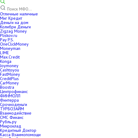
Отличные наличные
Миг Кредит
Деньги на дом
Колибри Деньги
Zigzag Money
Pliskov.ru
Pay P.S.
OneClickMoney
Moneyman
LIME
Max.Credit
Konga
Joymoney
Cashtoyou
FastMoney
CreditPlus
CarMoney
Boostra
Центрофинанс
ФИНМОЛЛ
Финтерра
Срочноденьги
ТУРБОЗАЙМ
Взаимодействие
СМС Финанс
Рубль.ру
Микроклад
Кредитный Доктор
Касса Взаимопомощи