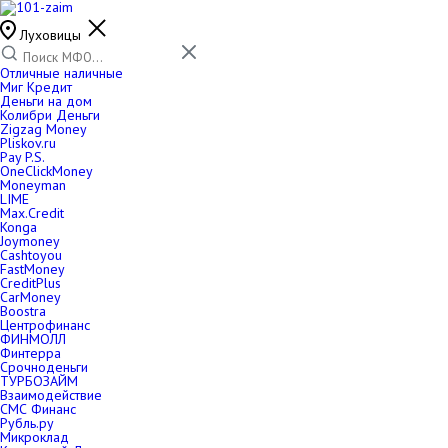
Луховицы
Отличные наличные
Миг Кредит
Деньги на дом
Колибри Деньги
Zigzag Money
Pliskov.ru
Pay P.S.
OneClickMoney
Moneyman
LIME
Max.Credit
Konga
Joymoney
Cashtoyou
FastMoney
CreditPlus
CarMoney
Boostra
Центрофинанс
ФИНМОЛЛ
Финтерра
Срочноденьги
ТУРБОЗАЙМ
Взаимодействие
СМС Финанс
Рубль.ру
Микроклад