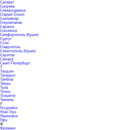
Салават
Сызрань
Северодвинск
Старый Оскол
Сыктывкар
Стерлитамак
Саранск
Смоленск
Симферополь (Крым)
Сургут
Сочи
Ставрополь
Севастополь (Крым)
Саратов
Самара
Санкт-Петербург
Т
Талдом
Таганрог
Тамбов
Тверь
Тула
Томск
Тольятти
Тюмень
У
Уссурийск
Улан-Удэ
Ульяновск
Уфа
Ф
Фрязино