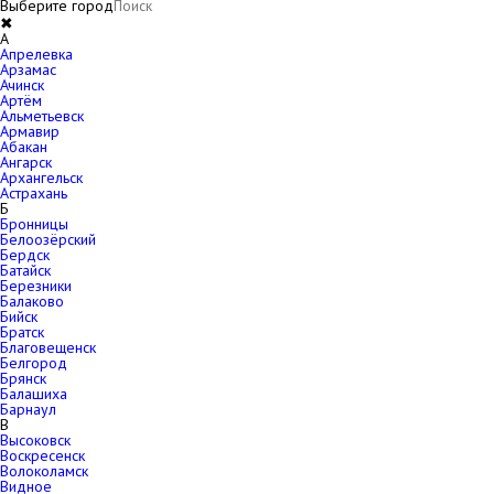
Выберите город
✖
A
Апрелевка
Арзамас
Ачинск
Артём
Альметьевск
Армавир
Абакан
Ангарск
Архангельск
Астрахань
Б
Бронницы
Белоозёрский
Бердск
Батайск
Березники
Балаково
Бийск
Братск
Благовещенск
Белгород
Брянск
Балашиха
Барнаул
В
Высоковск
Воскресенск
Волоколамск
Видное