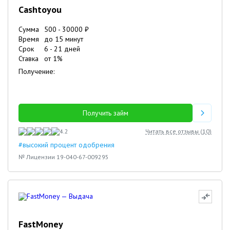
Cashtoyou
Сумма
500
-
30000
₽
Время
до 15 минут
Срок
6
-
21
дней
Ставка
от
1
%
Получение:
Получить займ
4.2
Читать все отзывы (
10
)
#высокий процент одобрения
№ Лицензии 19-040-67-009295
FastMoney