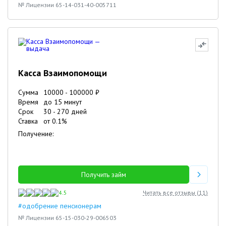
№ Лицензии 65-14-031-40-005711
Касса Взаимопомощи
Сумма
10000
-
100000
₽
Время
до 15 минут
Срок
30
-
270
дней
Ставка
от
0.1
%
Получение:
Получить займ
4.5
Читать все отзывы (
11
)
#одобрение пенсионерам
№ Лицензии 65-15-030-29-006503