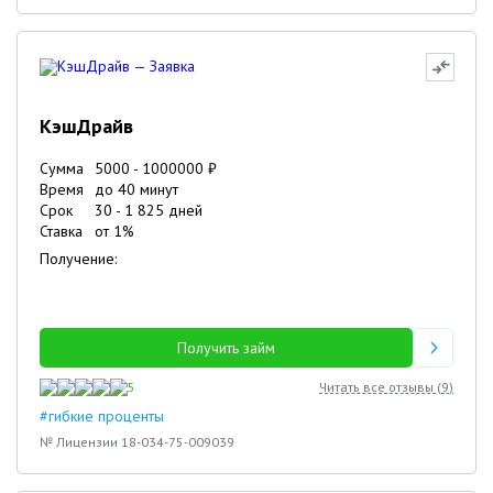
КэшДрайв
Сумма
5000
-
1000000
₽
Время
до 40 минут
Срок
30
-
1 825
дней
Ставка
от
1
%
Получение:
Получить займ
5
Читать все отзывы (
9
)
#гибкие проценты
№ Лицензии 18-034-75-009039