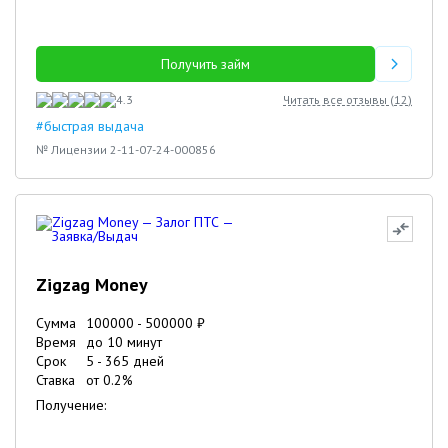
Получить займ
4.3
Читать все отзывы (
12
)
#быстрая выдача
№ Лицензии 2-11-07-24-000856
Zigzag Money
Сумма
100000
-
500000
₽
Время
до 10 минут
Срок
5
-
365
дней
Ставка
от
0.2
%
Получение: