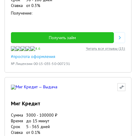
Ставка
от
0.3
%
Получение:
Получить займ
4.6
Читать все отзывы (
15
)
#простота оформления
№ Лицензии 00-15-035-50-007231
Миг Кредит
Сумма
3000
-
100000
₽
Время
до 15 минут
Срок
5
-
365
дней
Ставка
от
0.1
%