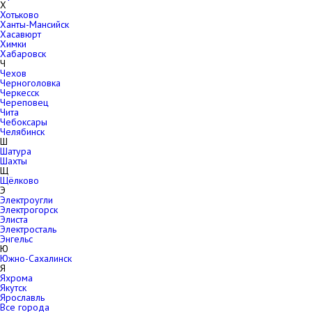
Х
Хотьково
Ханты-Мансийск
Хасавюрт
Химки
Хабаровск
Ч
Чехов
Черноголовка
Черкесск
Череповец
Чита
Чебоксары
Челябинск
Ш
Шатура
Шахты
Щ
Щёлково
Э
Электроугли
Электрогорск
Элиста
Электросталь
Энгельс
Ю
Южно-Сахалинск
Я
Яхрома
Якутск
Ярославль
Все города