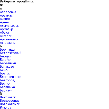
Выберите город
✖
A
Апрелевка
Арзамас
Ачинск
Артём
Альметьевск
Армавир
Абакан
Ангарск
Архангельск
Астрахань
Б
Бронницы
Белоозёрский
Бердск
Батайск
Березники
Балаково
Бийск
Братск
Благовещенск
Белгород
Брянск
Балашиха
Барнаул
В
Высоковск
Воскресенск
Волоколамск
Видное