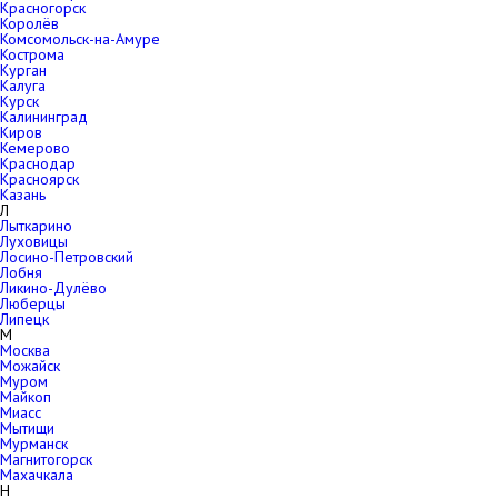
Красногорск
Королёв
Комсомольск-на-Амуре
Кострома
Курган
Калуга
Курск
Калининград
Киров
Кемерово
Краснодар
Красноярск
Казань
Л
Лыткарино
Луховицы
Лосино-Петровский
Лобня
Ликино-Дулёво
Люберцы
Липецк
М
Москва
Можайск
Муром
Майкоп
Миасс
Мытищи
Мурманск
Магнитогорск
Махачкала
Н