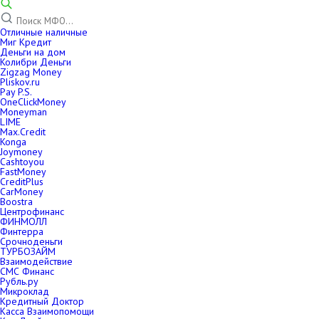
Отличные наличные
Миг Кредит
Деньги на дом
Колибри Деньги
Zigzag Money
Pliskov.ru
Pay P.S.
OneClickMoney
Moneyman
LIME
Max.Credit
Konga
Joymoney
Cashtoyou
FastMoney
CreditPlus
CarMoney
Boostra
Центрофинанс
ФИНМОЛЛ
Финтерра
Срочноденьги
ТУРБОЗАЙМ
Взаимодействие
СМС Финанс
Рубль.ру
Микроклад
Кредитный Доктор
Касса Взаимопомощи