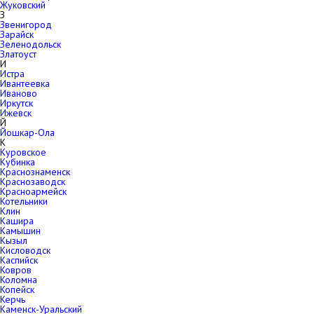
Жуковский
З
Звенигород
Зарайск
Зеленодольск
Златоуст
И
Истра
Ивантеевка
Иваново
Иркутск
Ижевск
Й
Йошкар-Ола
К
Куровское
Кубинка
Краснознаменск
Краснозаводск
Красноармейск
Котельники
Клин
Кашира
Камышин
Кызыл
Кисловодск
Каспийск
Ковров
Коломна
Копейск
Керчь
Каменск-Уральский