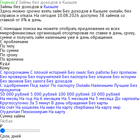
Главная
/
Займы без доходов в Кызыле
Займы без доходов в
Кызыле
Здесь можно срочно взять займ Без доходов в Кызыле онлайн, без
справок и отказа. На сегодня
10.08.2026
доступно 38 займов со
ставкой от 0% в день.
С помощью поиска вы можете отобрать предложения из всех
микрофинансовых организаций отсортировав по ставке в день, сроку,
сумме и получить займ наличными уже в день обращения.
С проблемами
По типу
По сумме
По сроку
По времени
Куда
Кому
С просрочками
С плохой историей
Без снилс
Без работы
Без прописки
Без проверок
Без поручителей
Без паспорта
Без отказов
Без истории
Без звонков
Без залога
Без доходов
С одобрением
Под залог
По паспорту
Онлайн
Наличными
Лучшие
Без
процентов
50 000 рублей
5 000 рублей
100 000 рублей
10 000 рублей
На месяц
На год
На 6 месяцев
На 5 месяцев
На 3 месяца
До зарплаты
Круглосуточно
За 5 минут
В день обращения
Без карты
На счёт
На кошелёк
На киви
На карту сбербанка
На карту мир
Студентам
Пенсионерам
На карту
Сумма займа
₽
Срок, дней