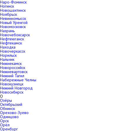
Наро-Фоминск
Ногинск
Новошахтинск
Ноябрьск
Невинномысск
Новый Уренгой
Новомосковск
Назрань
Новочебоксарск
Нефтеюганск
Нефтекамск
Находка
Новочеркасск
Норильск
Нальчик
Нижнекамск
Новороссийск
Нижневартовск
Нижний Тагил
Набережные Челны
Новокузнецк
Нижний Новгород
Новосибирск
О
Озёры
Октябрьский
Обнинск
Орехово-Зуево
Одинцово
Орск
Орёл
Оренбург