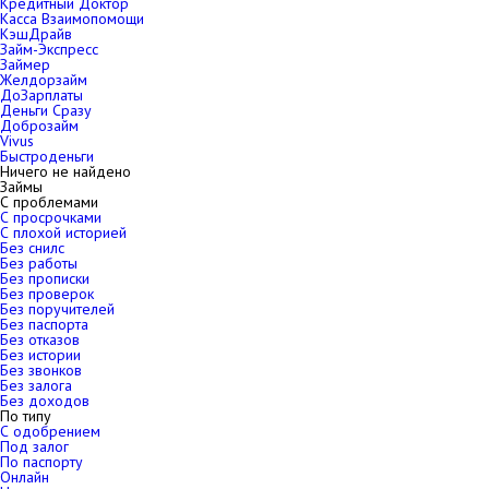
Кредитный Доктор
Касса Взаимопомощи
КэшДрайв
Займ-Экспресс
Займер
Желдорзайм
ДоЗарплаты
Деньги Сразу
Доброзайм
Vivus
Быстроденьги
Ничего не найдено
Займы
С проблемами
С просрочками
С плохой историей
Без снилс
Без работы
Без прописки
Без проверок
Без поручителей
Без паспорта
Без отказов
Без истории
Без звонков
Без залога
Без доходов
По типу
С одобрением
Под залог
По паспорту
Онлайн