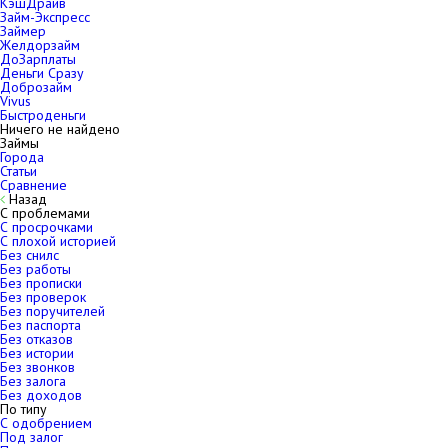
КэшДрайв
Займ-Экспресс
Займер
Желдорзайм
ДоЗарплаты
Деньги Сразу
Доброзайм
Vivus
Быстроденьги
Ничего не найдено
Займы
Города
Статьи
Сравнение
Назад
С проблемами
С просрочками
С плохой историей
Без снилс
Без работы
Без прописки
Без проверок
Без поручителей
Без паспорта
Без отказов
Без истории
Без звонков
Без залога
Без доходов
По типу
С одобрением
Под залог