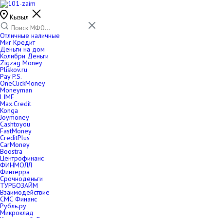
Кызыл
Отличные наличные
Миг Кредит
Деньги на дом
Колибри Деньги
Zigzag Money
Pliskov.ru
Pay P.S.
OneClickMoney
Moneyman
LIME
Max.Credit
Konga
Joymoney
Cashtoyou
FastMoney
CreditPlus
CarMoney
Boostra
Центрофинанс
ФИНМОЛЛ
Финтерра
Срочноденьги
ТУРБОЗАЙМ
Взаимодействие
СМС Финанс
Рубль.ру
Микроклад