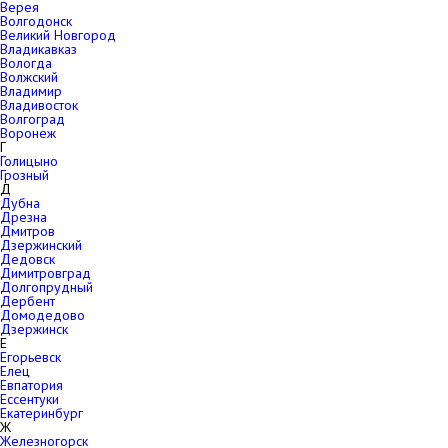
Верея
Волгодонск
Великий Новгород
Владикавказ
Вологда
Волжский
Владимир
Владивосток
Волгоград
Воронеж
Г
Голицыно
Грозный
Д
Дубна
Дрезна
Дмитров
Дзержинский
Дедовск
Димитровград
Долгопрудный
Дербент
Домодедово
Дзержинск
Е
Егорьевск
Елец
Евпатория
Ессентуки
Екатеринбург
Ж
Железногорск