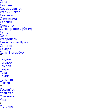
Салават
Сызрань
Северодвинск
Старый Оскол
Сыктывкар
Стерлитамак
Саранск
Смоленск
Симферополь (Крым)
Сургут
Сочи
Ставрополь
Севастополь (Крым)
Саратов
Самара
Санкт-Петербург
Т
Талдом
Таганрог
Тамбов
Тверь
Тула
Томск
Тольятти
Тюмень
У
Уссурийск
Улан-Удэ
Ульяновск
Уфа
Ф
Фрязино