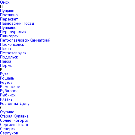
Омск
П
Пущино
Протвино
Пересвет
Павловский Посад
Пушкино
Первоуральск
Пятигорск
Петропавловск-Камчатский
Прокопьевск
Псков
Петрозаводск
Подольск
Пенза
Пермь
Р
Руза
Рошаль
Реутов
Раменское
Рубцовск
Рыбинск
Рязань
Ростов-на-Дону
С
Ступино
Старая Купавна
Солнечногорск
Сергиев Посад
Северск
Серпухов