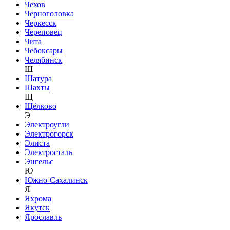
Чехов
Черноголовка
Черкесск
Череповец
Чита
Чебоксары
Челябинск
Ш
Шатура
Шахты
Щ
Щёлково
Э
Электроугли
Электрогорск
Элиста
Электросталь
Энгельс
Ю
Южно-Сахалинск
Я
Яхрома
Якутск
Ярославль