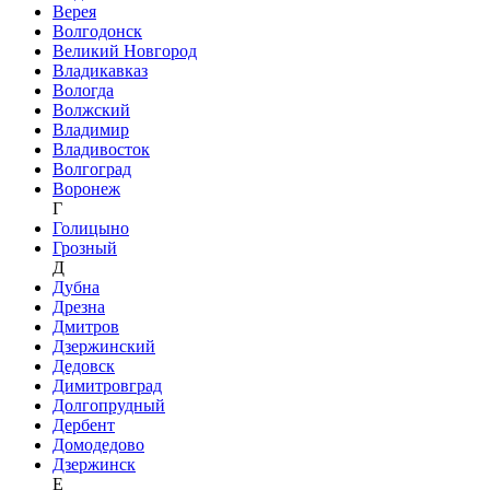
Верея
Волгодонск
Великий Новгород
Владикавказ
Вологда
Волжский
Владимир
Владивосток
Волгоград
Воронеж
Г
Голицыно
Грозный
Д
Дубна
Дрезна
Дмитров
Дзержинский
Дедовск
Димитровград
Долгопрудный
Дербент
Домодедово
Дзержинск
Е