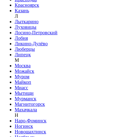
Красноярск
Казань
Л
Лыткарино
Луховицы
Лосино-Петровский
Лобня
Ликино-Дулёво
Люберцы
Липецк
М
Москва
Можайск
Муром
Майкоп
Миасс
Мытищи
Мурманск
Магнитогорск
Махачкала
Н
Наро-Фоминск
Ногинск
Новошахтинск