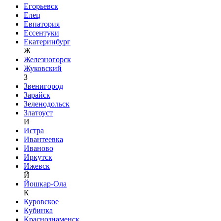
Егорьевск
Елец
Евпатория
Ессентуки
Екатеринбург
Ж
Железногорск
Жуковский
З
Звенигород
Зарайск
Зеленодольск
Златоуст
И
Истра
Ивантеевка
Иваново
Иркутск
Ижевск
Й
Йошкар-Ола
К
Куровское
Кубинка
Краснознаменск