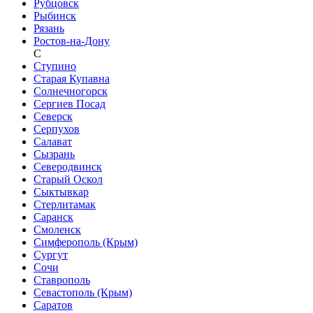
Рубцовск
Рыбинск
Рязань
Ростов-на-Дону
С
Ступино
Старая Купавна
Солнечногорск
Сергиев Посад
Северск
Серпухов
Салават
Сызрань
Северодвинск
Старый Оскол
Сыктывкар
Стерлитамак
Саранск
Смоленск
Симферополь (Крым)
Сургут
Сочи
Ставрополь
Севастополь (Крым)
Саратов