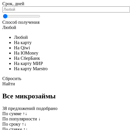
Срок, дней
Способ получения
Любой
Любой
На карту
На Qiwi
На ЮMoney
На СберБанк
На карту МИР
На карту Maestro
Сбросить
Найти
Все микрозаймы
38
предложений подобрано
По сумме ↑↓
По популярности ↓
По сроку ↑↓
По ставке ↑↓