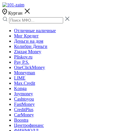
Курган
Отличные наличные
Миг Кредит
Деньги на дом
Колибри Деньги
Zigzag Money
Pliskov.ru
Pay P.S.
OneClickMoney
Moneyman
LIME
Max.Credit
Konga
Joymoney
Cashtoyou
FastMoney
CreditPlus
CarMoney
Boostra
Центрофинанс
ФИНМОЛЛ