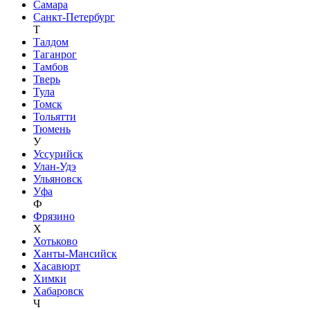
Самара
Санкт-Петербург
Т
Талдом
Таганрог
Тамбов
Тверь
Тула
Томск
Тольятти
Тюмень
У
Уссурийск
Улан-Удэ
Ульяновск
Уфа
Ф
Фрязино
Х
Хотьково
Ханты-Мансийск
Хасавюрт
Химки
Хабаровск
Ч