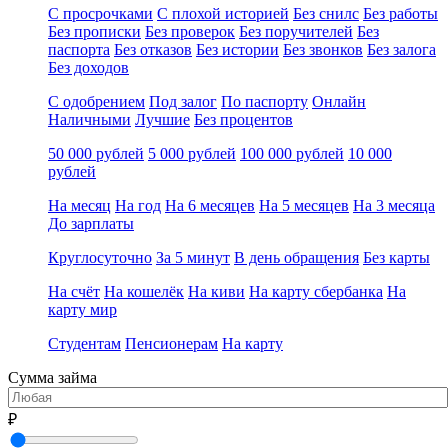
С просрочками
С плохой историей
Без снилс
Без работы
Без прописки
Без проверок
Без поручителей
Без
паспорта
Без отказов
Без истории
Без звонков
Без залога
Без доходов
С одобрением
Под залог
По паспорту
Онлайн
Наличными
Лучшие
Без процентов
50 000 рублей
5 000 рублей
100 000 рублей
10 000
рублей
На месяц
На год
На 6 месяцев
На 5 месяцев
На 3 месяца
До зарплаты
Круглосуточно
За 5 минут
В день обращения
Без карты
На счёт
На кошелёк
На киви
На карту сбербанка
На
карту мир
Студентам
Пенсионерам
На карту
Сумма займа
₽