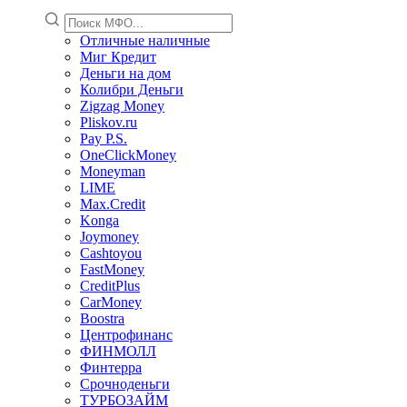
Отличные наличные
Миг Кредит
Деньги на дом
Колибри Деньги
Zigzag Money
Pliskov.ru
Pay P.S.
OneClickMoney
Moneyman
LIME
Max.Credit
Konga
Joymoney
Cashtoyou
FastMoney
CreditPlus
CarMoney
Boostra
Центрофинанс
ФИНМОЛЛ
Финтерра
Срочноденьги
ТУРБОЗАЙМ