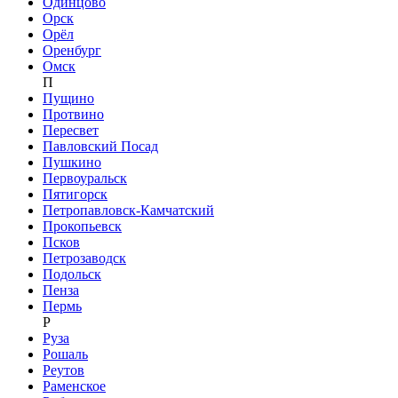
Одинцово
Орск
Орёл
Оренбург
Омск
П
Пущино
Протвино
Пересвет
Павловский Посад
Пушкино
Первоуральск
Пятигорск
Петропавловск-Камчатский
Прокопьевск
Псков
Петрозаводск
Подольск
Пенза
Пермь
Р
Руза
Рошаль
Реутов
Раменское