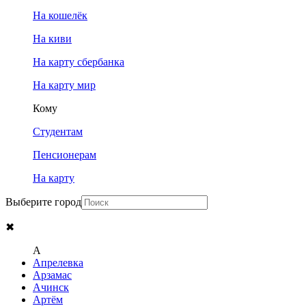
На кошелёк
На киви
На карту сбербанка
На карту мир
Кому
Студентам
Пенсионерам
На карту
Выберите город
✖
A
Апрелевка
Арзамас
Ачинск
Артём