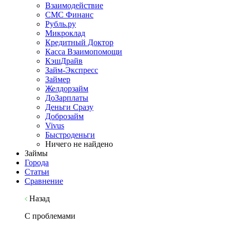
Взаимодействие
СМС Финанс
Рубль.ру
Микроклад
Кредитный Доктор
Касса Взаимопомощи
КэшДрайв
Займ-Экспресс
Займер
Желдорзайм
ДоЗарплаты
Деньги Сразу
Доброзайм
Vivus
Быстроденьги
Ничего не найдено
Займы
Города
Статьи
Сравнение
Назад
С проблемами