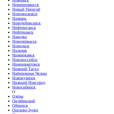
Ноябрьск
Невинномысск
Новый Уренгой
Новомосковск
Назрань
Новочебоксарск
Нефтеюганск
Нефтекамск
Находка
Новочеркасск
Норильск
Нальчик
Нижнекамск
Новороссийск
Нижневартовск
Нижний Тагил
Набережные Челны
Новокузнецк
Нижний Новгород
Новосибирск
О
Озёры
Октябрьский
Обнинск
Орехово-Зуево