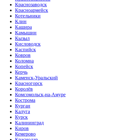
Краснозаводск
Красноармейск
Котельники
Клин
Кашира
Камышин
Кызыл
Кисловодск
Каспийск
Ковров
Коломна
Копейск
Керчь
Каменск-Уральский
Красногорск
Королёв
Комсомольск-на-Амуре
Кострома
Курган
Калуга
Курск
Калининград
Киров
Кемерово
Краснодар