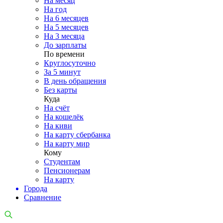
На месяц
На год
На 6 месяцев
На 5 месяцев
На 3 месяца
До зарплаты
По времени
Круглосуточно
За 5 минут
В день обращения
Без карты
Куда
На счёт
На кошелёк
На киви
На карту сбербанка
На карту мир
Кому
Студентам
Пенсионерам
На карту
Города
Сравнение