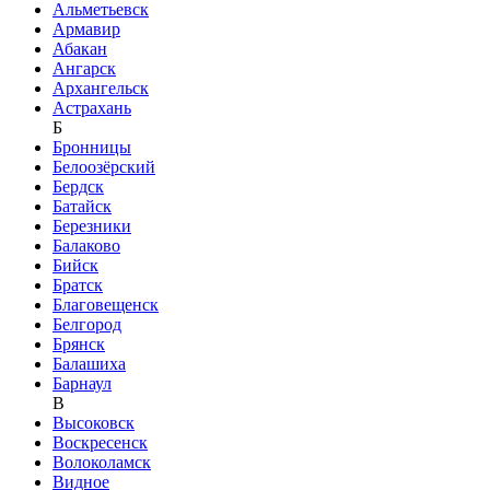
Альметьевск
Армавир
Абакан
Ангарск
Архангельск
Астрахань
Б
Бронницы
Белоозёрский
Бердск
Батайск
Березники
Балаково
Бийск
Братск
Благовещенск
Белгород
Брянск
Балашиха
Барнаул
В
Высоковск
Воскресенск
Волоколамск
Видное