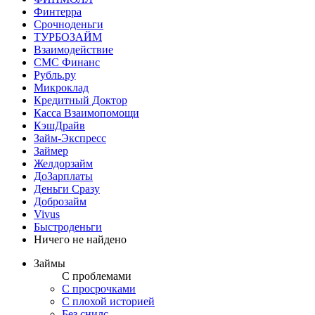
Финтерра
Срочноденьги
ТУРБОЗАЙМ
Взаимодействие
СМС Финанс
Рубль.ру
Микроклад
Кредитный Доктор
Касса Взаимопомощи
КэшДрайв
Займ-Экспресс
Займер
Желдорзайм
ДоЗарплаты
Деньги Сразу
Доброзайм
Vivus
Быстроденьги
Ничего не найдено
Займы
С проблемами
С просрочками
С плохой историей
Без снилс