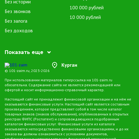
предлагает разнообразие услуг с различными сроками возврата
Без истории
100 000 рублей
и процентными ставками. Заемщик может выбрать оптимальные
Без звонков
условия, соответствующие его потребностям и финансовой
10 000 рублей
Без залога
ситуации.
Без доходов
Осторожность при выборе
сервиса микрозаймов за 5
минут в Кургане
Показать еще
Курган
Несмотря на многочисленные преимущества, важно подходить к
© 101-zaim.ru, 2023-2026
выбору сервиса микрозаймов с осторожностью. Перед подачей
заявки уделите внимание репутации компании, читайте отзывы
При использовании материалов гиперссылка на 101-zaim.ru
обязательна. Содержание сайта не является рекомендацией или
клиентов и внимательно изучите условия предоставления займа.
офертой и носит информационно-справочный характер.
Настоящий сайт не принадлежит финансовой организации и на нём не
Микрозаймы за 5 минут предоставляют уникальную возможность
оказываются финансовые услуги. Настоящий сайт является составным
быстро решить финансовые трудности, обеспечивая
произведением, которое представляет собой в том числе каталог
оперативность и доступность процесса. Однако, чтобы избежать
товарных знаков (знаков обслуживания), опубликованных в открытых
реестрах ФИПС (Роспатент) и сопровождающихся подобранным
нежелательных сюрпризов, важно выбирать надежные сервисы и
каталогом финансовых услуг. Финансовые услуги из каталога
внимательно ознакамливаться с условиями займа.
оказываются непосредственно финансовыми организациями, и до их
заказа вы должны ознакомиться с условиями документов,
опубликованных непосредственно финансовой организацией.