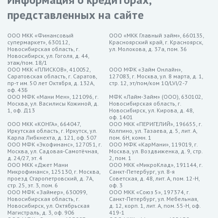
минут в Кургане
представленных на сайте
Займер — до 30 000 рублей на срок до 21 дня, ставка от
0%
ООО МКК «Финансовый
ООО «МКК Главный займ», 660135,
супермаркет», 630112,
Красноярский край, г. Красноярск,
MoneyMan — до 30 000 рублей на срок до 21 дня, ставка от
Новосибирская область, г.
ул. Молокова, д. 37а, пом. 36
0%
Новосибирск, ул. Гоголя, д. 44,
этаж/пом. 18/1
МигКредит — до 30 000 рублей на срок до 21 дня, ставка
ООО МКК «ПЛИСКОВ», 410052,
ООО МФК «Займ Онлайн»,
Саратовская область, г. Саратов,
127083, г. Москва, ул. 8 марта, д. 1,
от 0%
пр-т им. 50 лет Октября, д. 132А,
стр. 12, эт/пом/ком 10/LVI/2-7
оф. 43Б
Особенности микрозаймов за
ООО МФК «Мани Мен», 121096, г.
МФК «Лайм-Займ» (ООО), 630102,
Москва, ул. Василисы Кожиной, д.
Новосибирская область, г.
5 минут в Кургане
1, оф. Д13
Новосибирск, ул. Кирова, д. 48,
оф. 1401
ООО МКК «КОНГА», 664047,
ООО МКК «ПЕРИГЕЛИЙ», 196655, г.
Иркутская область, г. Иркутск, ул.
Колпино, ул. Тазаева, д. 5, лит. А,
Оперативность и доступность. Получение микрозайма за 5
Карла Либкнехта, д. 121, оф. 507
пом. 6Н, комн. 1
ООО МФК «Экофинанс», 127051, г.
минут – это не просто обещание, а реальная практика. Онлайн-
ООО МФК «КарМани», 119019, г.
Москва, ул. Садовая-Самотёчная,
Москва, ул. Воздвиженка, д. 9, стр.
сервисы предоставления микрозаймов организовали
д. 24/27, эт. 4
2, пом. 1
ООО МКК «Джет Мани
ООО МКК «МикроКлад», 191144, г.
максимально удобные процессы оформления. Вам лишь
Микрофинанс», 125130, г. Москва,
Санкт-Петербург, ул. 8-я
проезд Старопетровский, д. 7А,
Советская, д. 48, лит. А, пом. 12-Н,
необходимо заполнить короткую анкету с минимальными
стр. 25, эт. 3, пом. 6
оф. 3
данными, и ответ на ваш запрос поступит буквально в течение
ООО МФК «Займер», 630099,
ООО МКК «Союз 5», 197374, г.
Новосибирская область, г.
Санкт-Петербург, ул. Мебельная,
нескольких минут.
Новосибирск, ул. Октябрьская
д. 12, корп. 1, лит. А, пом. 55-Н, оф.
Магистраль, д. 3, оф. 906
419-1
Минимальные требования к документам. В отличие от