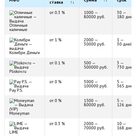
МФО
Сумма
↑↓
Срок
↑↓
ставка
↑↓
от 0.3 %
1000 —
30 —
80000 руб.
180 дней
Отличные
наличные
от 1 %
2000 —
1 —
30000 руб.
30 дней
Колибри Деньги
от 0.1 %
500 —
3 —
500000 руб.
730 дней
Pliskov.ru
от 0 %
3000 —
5 —
100000 руб.
365 дней
Pay P.S.
от 0 %
1500 —
5 —
80000 руб.
126 дней
Moneyman
от 0.3 %
2000 —
10 —
70000 руб.
168 дней
LIME