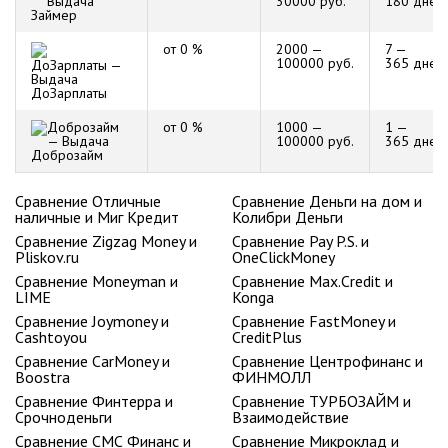
30000 руб.
180 дней
Займер
от 0 %
2000 —
7 —
100000 руб.
365 дней
ДоЗарплаты
от 0 %
1000 —
1 —
100000 руб.
365 дней
Доброзайм
Сравнение Отличные
Сравнение Деньги на дом и
наличные и Миг Кредит
Колибри Деньги
Сравнение Zigzag Money и
Сравнение Pay P.S. и
Pliskov.ru
OneClickMoney
Сравнение Moneyman и
Сравнение Max.Credit и
LIME
Konga
Сравнение Joymoney и
Сравнение FastMoney и
Cashtoyou
CreditPlus
Сравнение CarMoney и
Сравнение Центрофинанс и
Boostra
ФИНМОЛЛ
Сравнение Финтерра и
Сравнение ТУРБОЗАЙМ и
Срочноденьги
Взаимодействие
Сравнение СМС Финанс и
Сравнение Микроклад и