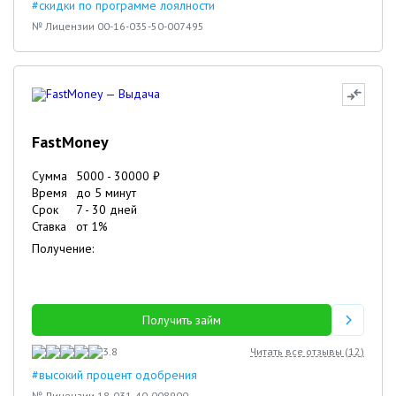
#скидки по программе лоялности
№ Лицензии 00-16-035-50-007495
FastMoney
Сумма
5000
-
30000
₽
Время
до 5 минут
Срок
7
-
30
дней
Ставка
от
1
%
Получение:
Получить займ
3.8
Читать все отзывы (
12
)
#высокий процент одобрения
№ Лицензии 18-031-40-008900