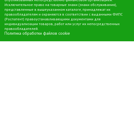
Исключительное право на товарные знаки (знаки обслуживания),
представленные в вышеуказанном каталоге, принадлежат их
правообладателям и охраняются в соответствии с выданными ФИПС
(Роспатент) правоустанавливающими документами для
индивидуализации товаров, работ или услуг их непосредственных
правообладателей.
Политика обработки файлов cookie