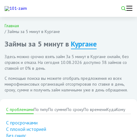
Главная
/
Займы за 5 минут в Кургане
Займы за 5 минут в
Кургане
Здесь можно срочно взять займ За 5 минут в Кургане онлайн, без
справок и отказа. На сегодня
10.08.2026
доступно 38 займов со
ставкой от 0% в день.
С помощью поиска вы можете отобрать предложения из всех
микрофинансовых организаций отсортировав по ставке в день,
сроку, сумме и получить займ наличными уже в день обращения.
С проблемами
По типу
По сумме
По сроку
По времени
Куда
Кому
С просрочками
С плохой историей
Без снилс