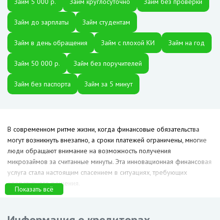
Займ 5 000 р.
Займ круглосуточно
Займ без проверки
Займ до зарплаты
Займ студентам
Займ в день обращения
Займ с плохой КИ
Займ на год
Займ 50 000 р.
Займ без поручителей
Займ без паспорта
Займ за 5 минут
В современном ритме жизни, когда финансовые обязательства
могут возникнуть внезапно, а сроки платежей ограничены, многие
люди обращают внимание на возможность получения
микрозаймов за считанные минуты. Эта инновационная финансовая
услуга стала настоящим спасением в ситуациях, требующих
оперативного решения.
Показать всё
ТОП 3: Лучшие займы за 5
Информация о кредиторах,