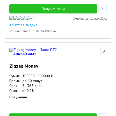
Получить займ
4.3
Читать все отзывы (
12
)
#быстрая выдача
№ Лицензии 2-11-07-24-000856
Zigzag Money
Сумма
100000
-
500000
₽
Время
до 10 минут
Срок
5
-
365
дней
Ставка
от
0.2
%
Получение: