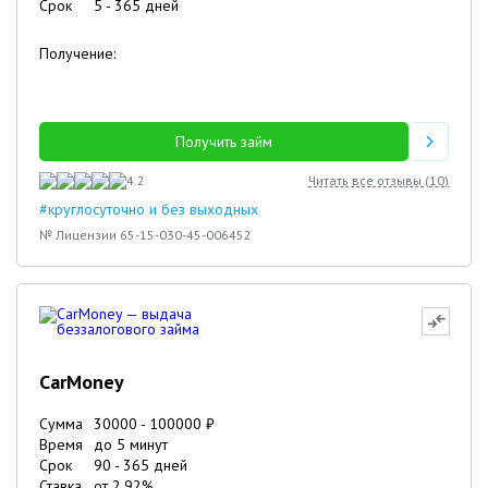
Срок
5
-
365
дней
Получение:
Получить займ
4.2
Читать все отзывы (
10
)
#круглосуточно и без выходных
№ Лицензии 65-15-030-45-006452
CarMoney
Сумма
30000
-
100000
₽
Время
до 5 минут
Срок
90
-
365
дней
Ставка
от
2.92
%