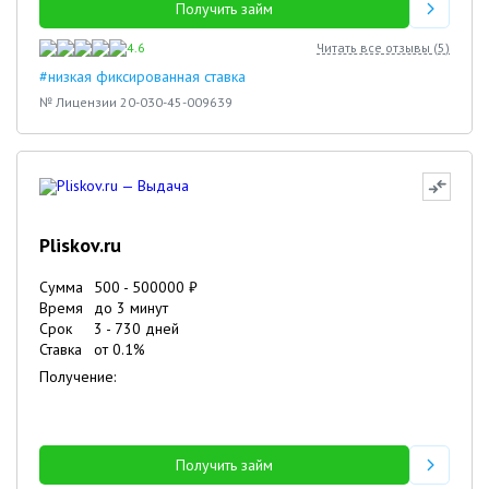
Получить займ
4.6
Читать все отзывы (
5
)
#низкая фиксированная ставка
№ Лицензии 20-030-45-009639
Pliskov.ru
Сумма
500
-
500000
₽
Время
до 3 минут
Срок
3
-
730
дней
Ставка
от
0.1
%
Получение:
Получить займ