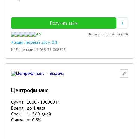
Получить займ
4.5
Читать все отзывы (
10
)
#акция первый заем 0%
№ Лицензии 17-033-36-008323
Центрофинанс
Сумма
1000
-
100000
₽
Время
до 1 часа
Срок
1
-
360
дней
Ставка
от
0.5
%