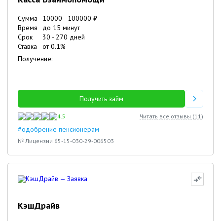
Сумма
10000
-
100000
₽
Время
до 15 минут
Срок
30
-
270
дней
Ставка
от
0.1
%
Получение:
Получить займ
4.5
Читать все отзывы (
11
)
#одобрение пенсионерам
№ Лицензии 65-15-030-29-006503
КэшДрайв