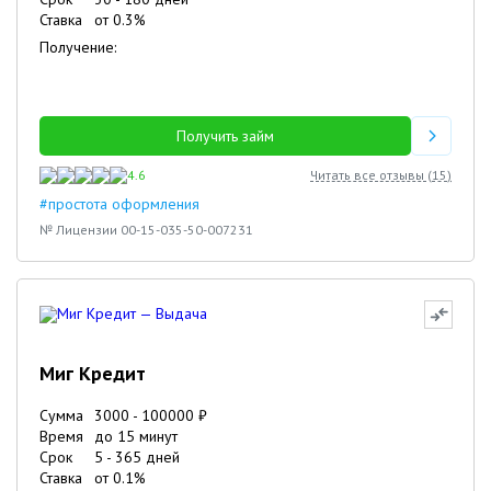
Ставка
от
0.3
%
Получение:
Получить займ
4.6
Читать все отзывы (
15
)
#простота оформления
№ Лицензии 00-15-035-50-007231
Миг Кредит
Сумма
3000
-
100000
₽
Время
до 15 минут
Срок
5
-
365
дней
Ставка
от
0.1
%