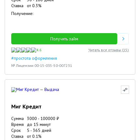
Ставка
от
0.3
%
Получение:
Получить займ
4.6
Читать все отзывы (
15
)
#простота оформления
№ Лицензии 00-15-035-50-007231
Миг Кредит
Сумма
3000
-
100000
₽
Время
до 15 минут
Срок
5
-
365
дней
Ставка
от
0.1
%