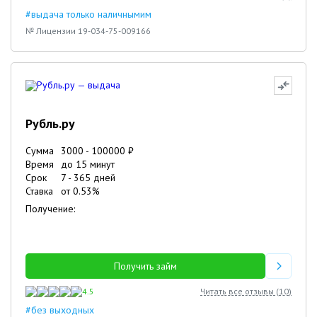
#выдача только наличнымим
№ Лицензии 19-034-75-009166
Рубль.ру
Сумма
3000
-
100000
₽
Время
до 15 минут
Срок
7
-
365
дней
Ставка
от
0.53
%
Получение:
Получить займ
4.5
Читать все отзывы (
10
)
#без выходных