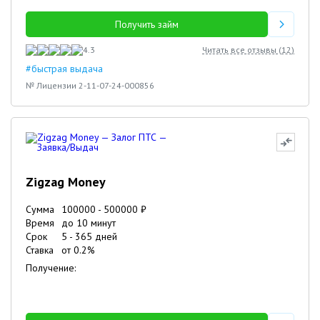
Получить займ
4.3
Читать все отзывы (
12
)
#быстрая выдача
№ Лицензии 2-11-07-24-000856
Zigzag Money
Сумма
100000
-
500000
₽
Время
до 10 минут
Срок
5
-
365
дней
Ставка
от
0.2
%
Получение: