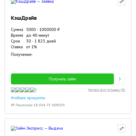
КэшДрайв
Сумма
5000
-
1000000
₽
Время
до 40 минут
Срок
30
-
1 825
дней
Ставка
от
1
%
Получение:
Получить займ
5
Читать все отзывы (
9
)
#гибкие проценты
№ Лицензии 18-034-75-009039