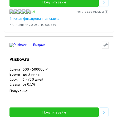
Получить займ
4.6
Читать все отзывы (
5
)
#низкая фиксированная ставка
№ Лицензии 20-030-45-009639
Pliskov.ru
Сумма
500
-
500000
₽
Время
до 3 минут
Срок
3
-
730
дней
Ставка
от
0.1
%
Получение:
Получить займ