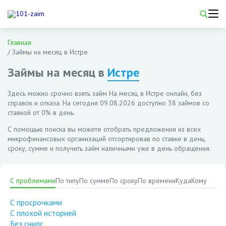
Главная
/
Займы на месяц в Истре
Займы на месяц в
Истре
Здесь можно срочно взять займ На месяц в Истре онлайн, без
справок и отказа. На сегодня
09.08.2026
доступно 38 займов со
ставкой от 0% в день.
С помощью поиска вы можете отобрать предложения из всех
микрофинансовых организаций отсортировав по ставке в день,
сроку, сумме и получить займ наличными уже в день обращения.
С проблемами
По типу
По сумме
По сроку
По времени
Куда
Кому
С просрочками
С плохой историей
Без снилс