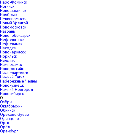
Наро-Фоминск
Ногинск
Новошахтинск
Ноябрьск
Невинномысск
Новый Уренгой
Новомосковск
Назрань
Новочебоксарск
Нефтеюганск
Нефтекамск
Находка
Новочеркасск
Норильск
Нальчик
Нижнекамск
Новороссийск
Нижневартовск
Нижний Тагил
Набережные Челны
Новокузнецк
Нижний Новгород
Новосибирск
О
Озёры
Октябрьский
Обнинск
Орехово-Зуево
Одинцово
Орск
Орёл
Оренбург