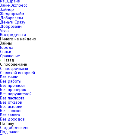
КэшДрайв
Займ-Экспресс
Займер
Желдорзайм
ДоЗарплаты
Деньги Сразу
Доброзайм
Vivus
Быстроденьги
Ничего не найдено
Займы
Города
Статьи
Сравнение
Назад
С проблемами
С просрочками
С плохой историей
Без снилс
Без работы
Без прописки
Без проверок
Без поручителей
Без паспорта
Без отказов
Без истории
Без звонков
Без залога
Без доходов
По типу
С одобрением
Под залог