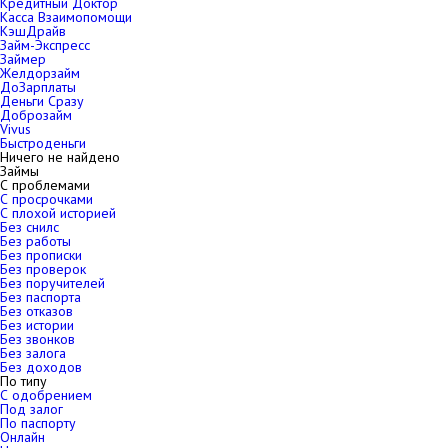
Кредитный Доктор
Касса Взаимопомощи
КэшДрайв
Займ-Экспресс
Займер
Желдорзайм
ДоЗарплаты
Деньги Сразу
Доброзайм
Vivus
Быстроденьги
Ничего не найдено
Займы
С проблемами
С просрочками
С плохой историей
Без снилс
Без работы
Без прописки
Без проверок
Без поручителей
Без паспорта
Без отказов
Без истории
Без звонков
Без залога
Без доходов
По типу
С одобрением
Под залог
По паспорту
Онлайн