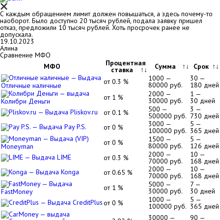
С каждым обращением лимит должен повышаться, а здесь почему-то
наоборот. Было доступно 20 тысяч рублей, подала заявку пришел
отказ, предложили 10 тысяч рублей. Хоть просрочек ранее не
допускала.
19.10.2023
Алина
Сравнение МФО
Процентная
МФО
Сумма
↑↓
Срок
↑↓
ставка
↑↓
1000 —
30 —
от 0.3 %
80000 руб.
180 дней
Отличные наличные
2000 —
1 —
от 1 %
30000 руб.
30 дней
Колибри Деньги
500 —
3 —
Pliskov.ru
от 0.1 %
500000 руб.
730 дней
3000 —
5 —
Pay P.S.
от 0 %
100000 руб.
365 дней
1500 —
5 —
от 0 %
80000 руб.
126 дней
Moneyman
2000 —
10 —
LIME
от 0.3 %
70000 руб.
168 дней
2000 —
10 —
Konga
от 0.65 %
70000 руб.
168 дней
5000 —
7 —
от 1 %
30000 руб.
30 дней
FastMoney
1000 —
5 —
CreditPlus
от 0 %
100000 руб.
365 дней
30000 —
90 —