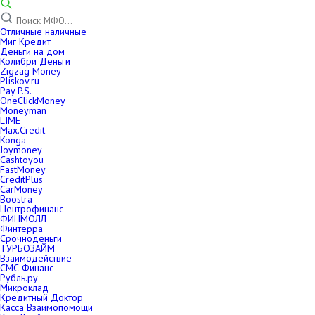
Отличные наличные
Миг Кредит
Деньги на дом
Колибри Деньги
Zigzag Money
Pliskov.ru
Pay P.S.
OneClickMoney
Moneyman
LIME
Max.Credit
Konga
Joymoney
Cashtoyou
FastMoney
CreditPlus
CarMoney
Boostra
Центрофинанс
ФИНМОЛЛ
Финтерра
Срочноденьги
ТУРБОЗАЙМ
Взаимодействие
СМС Финанс
Рубль.ру
Микроклад
Кредитный Доктор
Касса Взаимопомощи