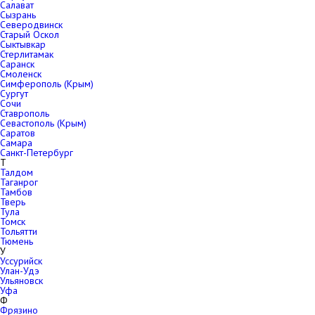
Салават
Сызрань
Северодвинск
Старый Оскол
Сыктывкар
Стерлитамак
Саранск
Смоленск
Симферополь (Крым)
Сургут
Сочи
Ставрополь
Севастополь (Крым)
Саратов
Самара
Санкт-Петербург
Т
Талдом
Таганрог
Тамбов
Тверь
Тула
Томск
Тольятти
Тюмень
У
Уссурийск
Улан-Удэ
Ульяновск
Уфа
Ф
Фрязино