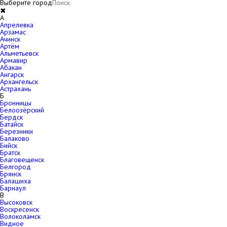
Выберите город
✖
A
Апрелевка
Арзамас
Ачинск
Артём
Альметьевск
Армавир
Абакан
Ангарск
Архангельск
Астрахань
Б
Бронницы
Белоозёрский
Бердск
Батайск
Березники
Балаково
Бийск
Братск
Благовещенск
Белгород
Брянск
Балашиха
Барнаул
В
Высоковск
Воскресенск
Волоколамск
Видное