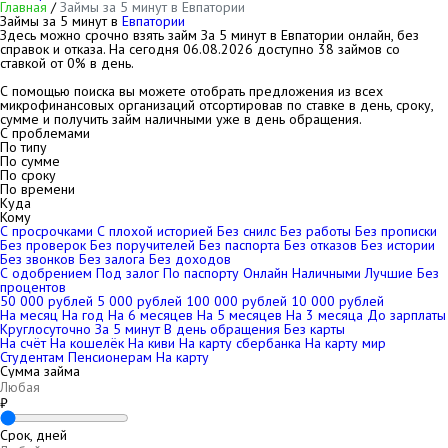
Главная
/
Займы за 5 минут в Евпатории
Займы за 5 минут в
Евпатории
Здесь можно срочно взять займ За 5 минут в Евпатории онлайн, без
справок и отказа. На сегодня
06.08.2026
доступно 38 займов со
ставкой от 0% в день.
С помощью поиска вы можете отобрать предложения из всех
микрофинансовых организаций отсортировав по ставке в день, сроку,
сумме и получить займ наличными уже в день обращения.
С проблемами
По типу
По сумме
По сроку
По времени
Куда
Кому
С просрочками
С плохой историей
Без снилс
Без работы
Без прописки
Без проверок
Без поручителей
Без паспорта
Без отказов
Без истории
Без звонков
Без залога
Без доходов
С одобрением
Под залог
По паспорту
Онлайн
Наличными
Лучшие
Без
процентов
50 000 рублей
5 000 рублей
100 000 рублей
10 000 рублей
На месяц
На год
На 6 месяцев
На 5 месяцев
На 3 месяца
До зарплаты
Круглосуточно
За 5 минут
В день обращения
Без карты
На счёт
На кошелёк
На киви
На карту сбербанка
На карту мир
Студентам
Пенсионерам
На карту
Сумма займа
₽
Срок, дней