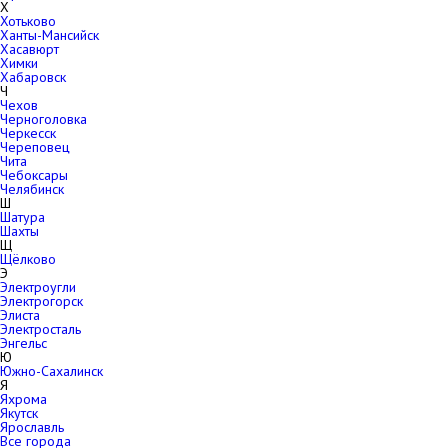
Х
Хотьково
Ханты-Мансийск
Хасавюрт
Химки
Хабаровск
Ч
Чехов
Черноголовка
Черкесск
Череповец
Чита
Чебоксары
Челябинск
Ш
Шатура
Шахты
Щ
Щёлково
Э
Электроугли
Электрогорск
Элиста
Электросталь
Энгельс
Ю
Южно-Сахалинск
Я
Яхрома
Якутск
Ярославль
Все города