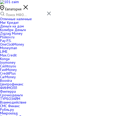
Евпатория
Отличные наличные
Миг Кредит
Деньги на дом
Колибри Деньги
Zigzag Money
Pliskov.ru
Pay P.S.
OneClickMoney
Moneyman
LIME
Max.Credit
Konga
Joymoney
Cashtoyou
FastMoney
CreditPlus
CarMoney
Boostra
Центрофинанс
ФИНМОЛЛ
Финтерра
Срочноденьги
ТУРБОЗАЙМ
Взаимодействие
СМС Финанс
Рубль.ру
Микроклад