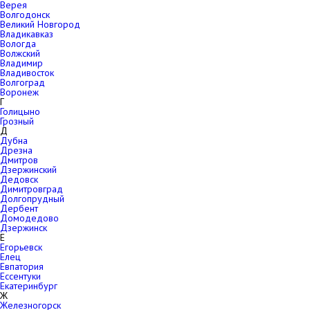
Верея
Волгодонск
Великий Новгород
Владикавказ
Вологда
Волжский
Владимир
Владивосток
Волгоград
Воронеж
Г
Голицыно
Грозный
Д
Дубна
Дрезна
Дмитров
Дзержинский
Дедовск
Димитровград
Долгопрудный
Дербент
Домодедово
Дзержинск
Е
Егорьевск
Елец
Евпатория
Ессентуки
Екатеринбург
Ж
Железногорск