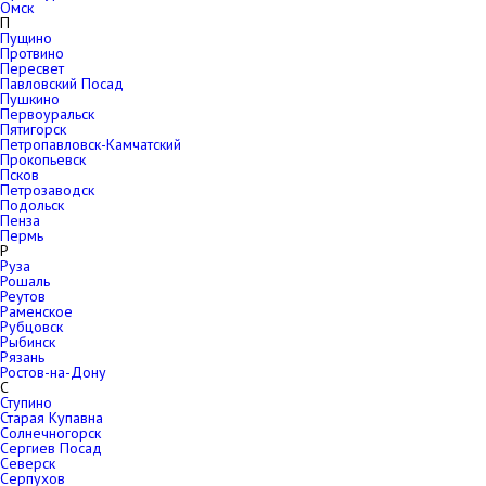
Омск
П
Пущино
Протвино
Пересвет
Павловский Посад
Пушкино
Первоуральск
Пятигорск
Петропавловск-Камчатский
Прокопьевск
Псков
Петрозаводск
Подольск
Пенза
Пермь
Р
Руза
Рошаль
Реутов
Раменское
Рубцовск
Рыбинск
Рязань
Ростов-на-Дону
С
Ступино
Старая Купавна
Солнечногорск
Сергиев Посад
Северск
Серпухов