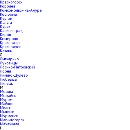
Красногорск
Королёв
Комсомольск-на-Амуре
Кострома
Курган
Калуга
Курск
Калининград
Киров
Кемерово
Краснодар
Красноярск
Казань
Л
Лыткарино
Луховицы
Лосино-Петровский
Лобня
Ликино-Дулёво
Люберцы
Липецк
М
Москва
Можайск
Муром
Майкоп
Миасс
Мытищи
Мурманск
Магнитогорск
Махачкала
Н