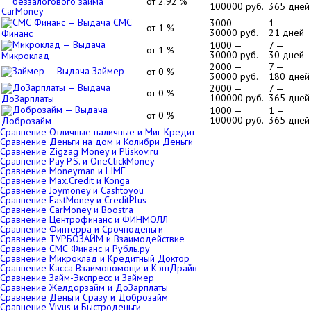
от 2.92 %
100000 руб.
365 дней
CarMoney
СМС
3000 —
1 —
от 1 %
30000 руб.
21 дней
Финанс
1000 —
7 —
от 1 %
30000 руб.
30 дней
Микроклад
2000 —
7 —
Займер
от 0 %
30000 руб.
180 дней
2000 —
7 —
от 0 %
100000 руб.
365 дней
ДоЗарплаты
1000 —
1 —
от 0 %
100000 руб.
365 дней
Доброзайм
Сравнение Отличные наличные и Миг Кредит
Сравнение Деньги на дом и Колибри Деньги
Сравнение Zigzag Money и Pliskov.ru
Сравнение Pay P.S. и OneClickMoney
Сравнение Moneyman и LIME
Сравнение Max.Credit и Konga
Сравнение Joymoney и Cashtoyou
Сравнение FastMoney и CreditPlus
Сравнение CarMoney и Boostra
Сравнение Центрофинанс и ФИНМОЛЛ
Сравнение Финтерра и Срочноденьги
Сравнение ТУРБОЗАЙМ и Взаимодействие
Сравнение СМС Финанс и Рубль.ру
Сравнение Микроклад и Кредитный Доктор
Сравнение Касса Взаимопомощи и КэшДрайв
Сравнение Займ-Экспресс и Займер
Сравнение Желдорзайм и ДоЗарплаты
Сравнение Деньги Сразу и Доброзайм
Сравнение Vivus и Быстроденьги