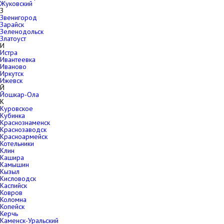
Жуковский
З
Звенигород
Зарайск
Зеленодольск
Златоуст
И
Истра
Ивантеевка
Иваново
Иркутск
Ижевск
Й
Йошкар-Ола
К
Куровское
Кубинка
Краснознаменск
Краснозаводск
Красноармейск
Котельники
Клин
Кашира
Камышин
Кызыл
Кисловодск
Каспийск
Ковров
Коломна
Копейск
Керчь
Каменск-Уральский