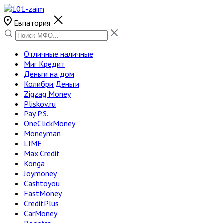
Евпатория
Отличные наличные
Миг Кредит
Деньги на дом
Колибри Деньги
Zigzag Money
Pliskov.ru
Pay P.S.
OneClickMoney
Moneyman
LIME
Max.Credit
Konga
Joymoney
Cashtoyou
FastMoney
CreditPlus
CarMoney