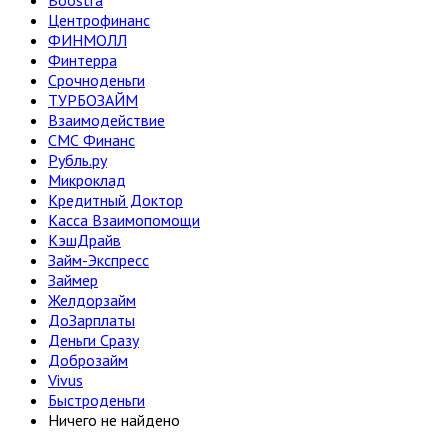
Boostra
Центрофинанс
ФИНМОЛЛ
Финтерра
Срочноденьги
ТУРБОЗАЙМ
Взаимодействие
СМС Финанс
Рубль.ру
Микроклад
Кредитный Доктор
Касса Взаимопомощи
КэшДрайв
Займ-Экспресс
Займер
Желдорзайм
ДоЗарплаты
Деньги Сразу
Доброзайм
Vivus
Быстроденьги
Ничего не найдено