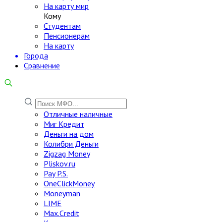
На карту мир
Кому
Студентам
Пенсионерам
На карту
Города
Сравнение
Отличные наличные
Миг Кредит
Деньги на дом
Колибри Деньги
Zigzag Money
Pliskov.ru
Pay P.S.
OneClickMoney
Moneyman
LIME
Max.Credit