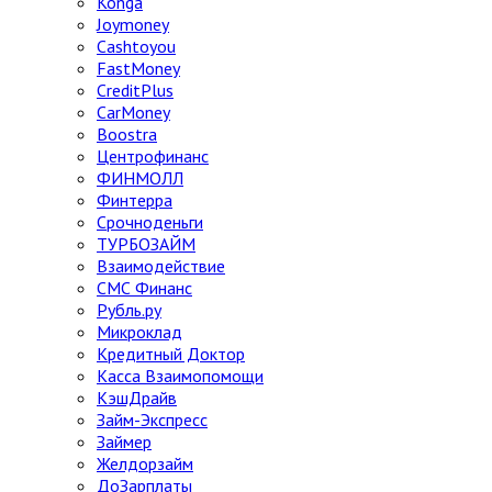
Konga
Joymoney
Cashtoyou
FastMoney
CreditPlus
CarMoney
Boostra
Центрофинанс
ФИНМОЛЛ
Финтерра
Срочноденьги
ТУРБОЗАЙМ
Взаимодействие
СМС Финанс
Рубль.ру
Микроклад
Кредитный Доктор
Касса Взаимопомощи
КэшДрайв
Займ-Экспресс
Займер
Желдорзайм
ДоЗарплаты