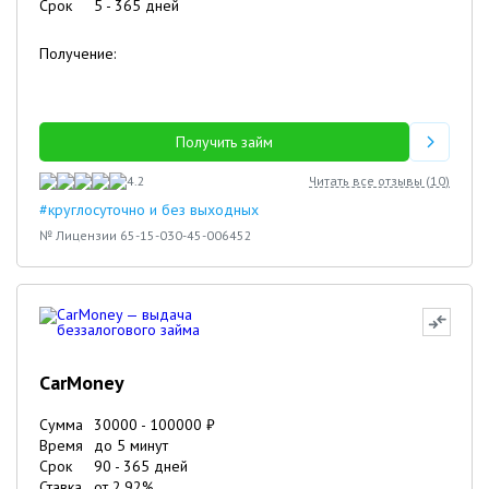
Срок
5
-
365
дней
Получение:
Получить займ
4.2
Читать все отзывы (
10
)
#круглосуточно и без выходных
№ Лицензии 65-15-030-45-006452
CarMoney
Сумма
30000
-
100000
₽
Время
до 5 минут
Срок
90
-
365
дней
Ставка
от
2.92
%