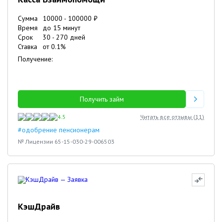
Сумма
10000
-
100000
₽
Время
до 15 минут
Срок
30
-
270
дней
Ставка
от
0.1
%
Получение:
Получить займ
4.5
Читать все отзывы (
11
)
#одобрение пенсионерам
№ Лицензии 65-15-030-29-006503
КэшДрайв