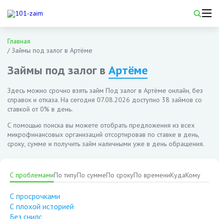
Главная
/
Займы под залог в Артёме
Займы под залог в
Артёме
Здесь можно срочно взять займ Под залог в Артёме онлайн, без
справок и отказа. На сегодня
07.08.2026
доступно 38 займов со
ставкой от 0% в день.
С помощью поиска вы можете отобрать предложения из всех
микрофинансовых организаций отсортировав по ставке в день,
сроку, сумме и получить займ наличными уже в день обращения.
С проблемами
По типу
По сумме
По сроку
По времени
Куда
Кому
С просрочками
С плохой историей
Без снилс