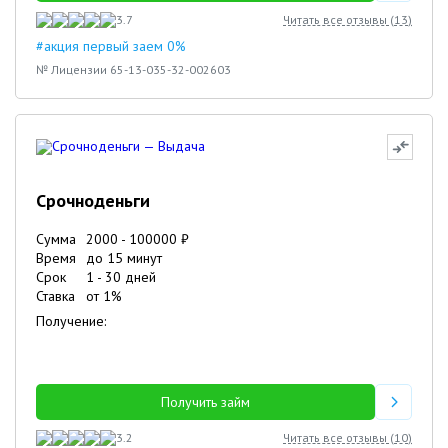
3.7
Читать все отзывы (
13
)
#акция первый заем 0%
№ Лицензии 65-13-035-32-002603
Срочноденьги
Сумма
2000
-
100000
₽
Время
до 15 минут
Срок
1
-
30
дней
Ставка
от
1
%
Получение:
Получить займ
3.2
Читать все отзывы (
10
)