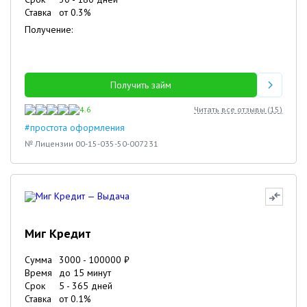
Ставка
от
0.3
%
Получение:
Получить займ
4.6
Читать все отзывы (
15
)
#простота оформления
№ Лицензии 00-15-035-50-007231
Миг Кредит
Сумма
3000
-
100000
₽
Время
до 15 минут
Срок
5
-
365
дней
Ставка
от
0.1
%