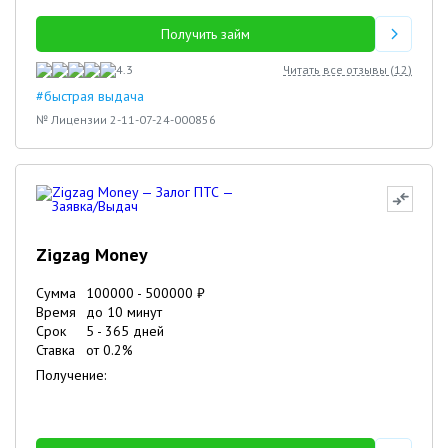
Получить займ
4.3
Читать все отзывы (
12
)
#быстрая выдача
№ Лицензии 2-11-07-24-000856
Zigzag Money
Сумма
100000
-
500000
₽
Время
до 10 минут
Срок
5
-
365
дней
Ставка
от
0.2
%
Получение: