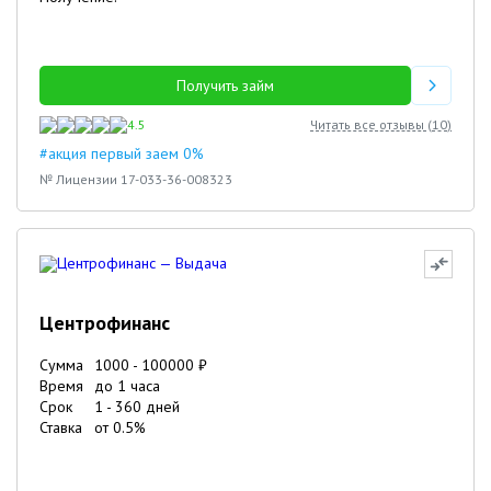
Получить займ
4.5
Читать все отзывы (
10
)
#акция первый заем 0%
№ Лицензии 17-033-36-008323
Центрофинанс
Сумма
1000
-
100000
₽
Время
до 1 часа
Срок
1
-
360
дней
Ставка
от
0.5
%