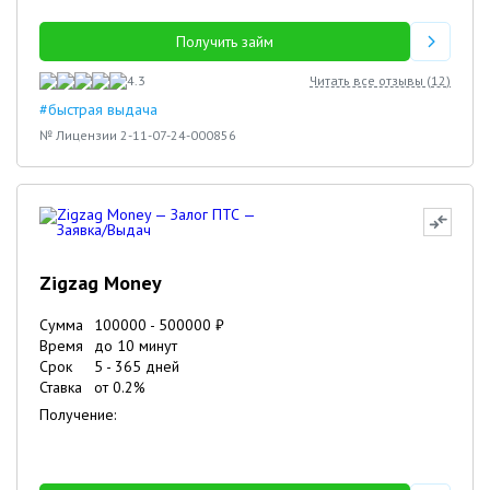
Получить займ
4.3
Читать все отзывы (
12
)
#быстрая выдача
№ Лицензии 2-11-07-24-000856
Zigzag Money
Сумма
100000
-
500000
₽
Время
до 10 минут
Срок
5
-
365
дней
Ставка
от
0.2
%
Получение: