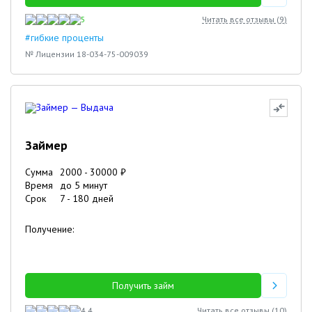
5
Читать все отзывы (
9
)
#гибкие проценты
№ Лицензии 18-034-75-009039
Займер
Сумма
2000
-
30000
₽
Время
до 5 минут
Срок
7
-
180
дней
Получение:
Получить займ
4.4
Читать все отзывы (
10
)