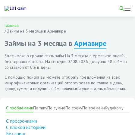
Главная
/
Займы на 3 месяца в Армавире
Займы на 3 месяца в
Армавире
Здесь можно срочно взять займ На 3 месяца в Армавире онлайн,
без справок и отказа. На сегодня
07.08.2026
доступно 38 займов
со ставкой от 0% в день.
С помощью поиска вы можете отобрать предложения из всех
микрофинансовых организаций отсортировав по ставке в день,
сроку, сумме и получить займ наличными уже в день обращения.
С проблемами
По типу
По сумме
По сроку
По времени
Куда
Кому
С просрочками
С плохой историей
Без снилс