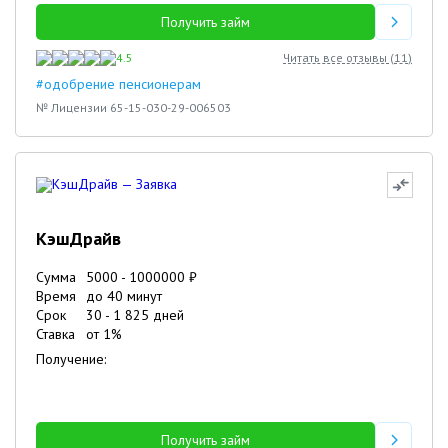
Получить займ
4.5
Читать все отзывы (
11
)
#одобрение пенсионерам
№ Лицензии 65-15-030-29-006503
КэшДрайв
Сумма
5000
-
1000000
₽
Время
до 40 минут
Срок
30
-
1 825
дней
Ставка
от
1
%
Получение:
Получить займ