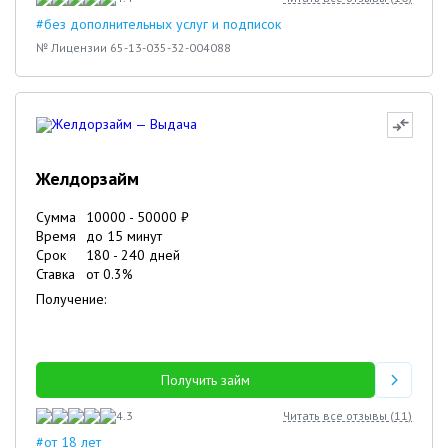
#без дополнительных услуг и подписок
№ Лицензии 65-13-035-32-004088
Желдорзайм
Сумма
10000
-
50000
₽
Время
до 15 минут
Срок
180
-
240
дней
Ставка
от
0.3
%
Получение:
Получить займ
4.3
Читать все отзывы (
11
)
#от 18 лет