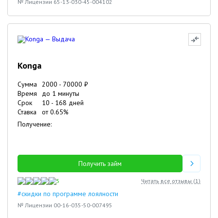
№ Лицензии 65-13-030-45-004102
Konga
Сумма
2000
-
70000
₽
Время
до 1 минуты
Срок
10
-
168
дней
Ставка
от
0.65
%
Получение:
Получить займ
5
Читать все отзывы (
1
)
#скидки по программе лоялности
№ Лицензии 00-16-035-50-007495