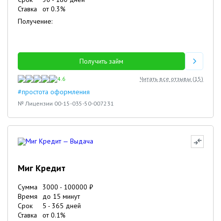
Ставка
от
0.3
%
Получение:
Получить займ
4.6
Читать все отзывы (
15
)
#простота оформления
№ Лицензии 00-15-035-50-007231
Миг Кредит
Сумма
3000
-
100000
₽
Время
до 15 минут
Срок
5
-
365
дней
Ставка
от
0.1
%