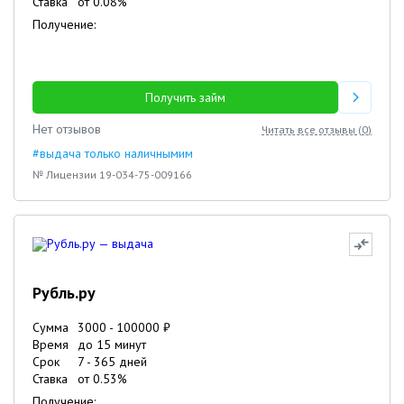
Ставка
от
0.08
%
Получение:
Получить займ
Нет отзывов
Читать все отзывы (
0
)
#выдача только наличнымим
№ Лицензии 19-034-75-009166
Рубль.ру
Сумма
3000
-
100000
₽
Время
до 15 минут
Срок
7
-
365
дней
Ставка
от
0.53
%
Получение: