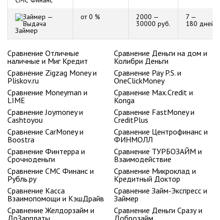
СМС Финанс
от 0 %
2000 —
7 —
30000 руб.
180 дней
Займер
Сравнение Отличные
Сравнение Деньги на дом и
наличные и Миг Кредит
Колибри Деньги
Сравнение Zigzag Money и
Сравнение Pay P.S. и
Pliskov.ru
OneClickMoney
Сравнение Moneyman и
Сравнение Max.Credit и
LIME
Konga
Сравнение Joymoney и
Сравнение FastMoney и
Cashtoyou
CreditPlus
Сравнение CarMoney и
Сравнение Центрофинанс и
Boostra
ФИНМОЛЛ
Сравнение Финтерра и
Сравнение ТУРБОЗАЙМ и
Срочноденьги
Взаимодействие
Сравнение СМС Финанс и
Сравнение Микроклад и
Рубль.ру
Кредитный Доктор
Сравнение Касса
Сравнение Займ-Экспресс и
Взаимопомощи и КэшДрайв
Займер
Сравнение Желдорзайм и
Сравнение Деньги Сразу и
ДоЗарплаты
Доброзайм