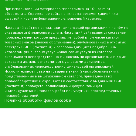
оперативность и удобство. Этот вид микрозаймов обеспечивает
быстрый доступ к средствам и гибкие условия использования,
При использовании материалов гиперссылка на 101-zaim.ru
обязательна. Содержание сайта не является рекомендацией или
делая его привлекательным выбором для тех, кто предпочитает
офертой и носит информационно-справочный характер.
цифровые финансовые решения. При выборе микрофинансовой
Настоящий сайт не принадлежит финансовой организации и на нём не
организации важно внимательно изучить условия займа, чтобы
оказываются финансовые услуги. Настоящий сайт является составным
сделать обоснованный и выгодный выбор.
произведением, которое представляет собой в том числе каталог
товарных знаков (знаков обслуживания), опубликованных в открытых
реестрах ФИПС (Роспатент) и сопровождающихся подобранным
каталогом финансовых услуг. Финансовые услуги из каталога
оказываются непосредственно финансовыми организациями, и до их
заказа вы должны ознакомиться с условиями документов,
опубликованных непосредственно финансовой организацией.
Исключительное право на товарные знаки (знаки обслуживания),
представленные в вышеуказанном каталоге, принадлежат их
правообладателям и охраняются в соответствии с выданными ФИПС
(Роспатент) правоустанавливающими документами для
индивидуализации товаров, работ или услуг их непосредственных
правообладателей.
Политика обработки файлов cookie