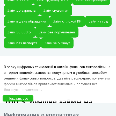
Займ до зарплаты
Займ студентам
Займ в день обращения
Займ с плохой КИ
Займ на год
Займ 50 000 р.
Займ без поручителей
Займ без паспорта
Займ за 5 минут
В эпоху цифровых технологий и онлайн-финансов микрозаймы на
интернет-кошелёк становятся популярным и удобным способом
решения финансовых вопросов. Давайте рассмотрим, почему эта
форма микрозаймов привлекает внимание и получает все
большую популярность.
Показать всё
ТОП 3: Лучшие займы на
интернет-кошелёк в Армавире
Информация о кредиторах,