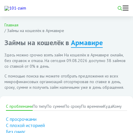
Главная
/
Займы на кошелёк в Армавире
Займы на кошелёк в
Армавире
Здесь можно срочно взять займ На кошелёк в Армавире онлайн,
без справок и отказа. На сегодня
09.08.2026
доступно 38 займов
со ставкой от 0% в день.
С помощью поиска вы можете отобрать предложения из всех
микрофинансовых организаций отсортировав по ставке в день,
сроку, сумме и получить займ наличными уже в день обращения.
С проблемами
По типу
По сумме
По сроку
По времени
Куда
Кому
С просрочками
С плохой историей
Без снилс