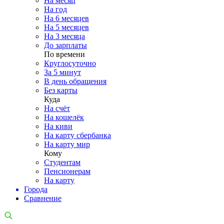
На месяц
На год
На 6 месяцев
На 5 месяцев
На 3 месяца
До зарплаты
По времени
Круглосуточно
За 5 минут
В день обращения
Без карты
Куда
На счёт
На кошелёк
На киви
На карту сбербанка
На карту мир
Кому
Студентам
Пенсионерам
На карту
Города
Сравнение