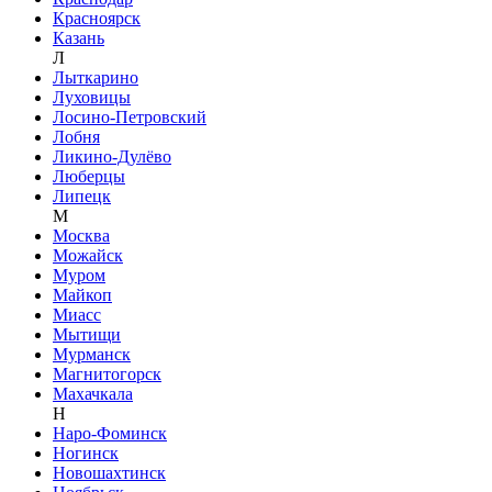
Красноярск
Казань
Л
Лыткарино
Луховицы
Лосино-Петровский
Лобня
Ликино-Дулёво
Люберцы
Липецк
М
Москва
Можайск
Муром
Майкоп
Миасс
Мытищи
Мурманск
Магнитогорск
Махачкала
Н
Наро-Фоминск
Ногинск
Новошахтинск