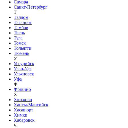
Самара
Санкт-Петербург
Т
Талдом
Таганрог
Тамбов
Тверь
Тула
Томск
Тольятти
Тюмень
У
Уссурийск
Улан-Удэ
Ульяновск
Уфа
Ф
Фрязино
Х
Хотьково
Ханты-Мансийск
Хасавюрт
Химки
Хабаровск
Ч