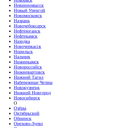
Ноябрьск
Невинномысск
Новый Уренгой
Новомосковск
Назрань
Новочебоксарск
Нефтеюганск
Нефтекамск
Находка
Новочеркасск
Норильск
Нальчик
Нижнекамск
Новороссийск
Нижневартовск
Нижний Тагил
Набережные Челны
Новокузнецк
Нижний Новгород
Новосибирск
О
Озёры
Октябрьский
Обнинск
Орехово-Зуево