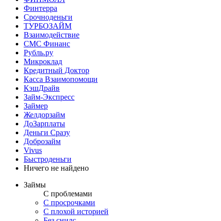
Финтерра
Срочноденьги
ТУРБОЗАЙМ
Взаимодействие
СМС Финанс
Рубль.ру
Микроклад
Кредитный Доктор
Касса Взаимопомощи
КэшДрайв
Займ-Экспресс
Займер
Желдорзайм
ДоЗарплаты
Деньги Сразу
Доброзайм
Vivus
Быстроденьги
Ничего не найдено
Займы
С проблемами
С просрочками
С плохой историей
Без снилс