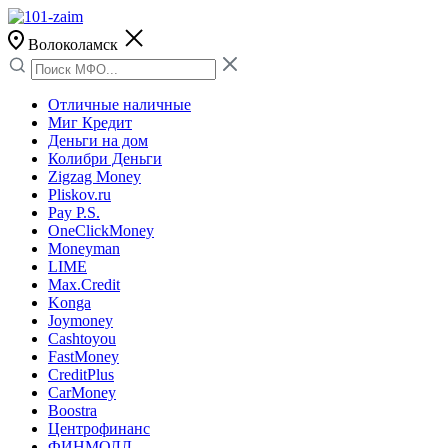
Волоколамск
Отличные наличные
Миг Кредит
Деньги на дом
Колибри Деньги
Zigzag Money
Pliskov.ru
Pay P.S.
OneClickMoney
Moneyman
LIME
Max.Credit
Konga
Joymoney
Cashtoyou
FastMoney
CreditPlus
CarMoney
Boostra
Центрофинанс
ФИНМОЛЛ