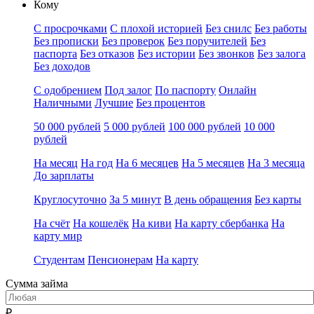
Кому
С просрочками
С плохой историей
Без снилс
Без работы
Без прописки
Без проверок
Без поручителей
Без
паспорта
Без отказов
Без истории
Без звонков
Без залога
Без доходов
С одобрением
Под залог
По паспорту
Онлайн
Наличными
Лучшие
Без процентов
50 000 рублей
5 000 рублей
100 000 рублей
10 000
рублей
На месяц
На год
На 6 месяцев
На 5 месяцев
На 3 месяца
До зарплаты
Круглосуточно
За 5 минут
В день обращения
Без карты
На счёт
На кошелёк
На киви
На карту сбербанка
На
карту мир
Студентам
Пенсионерам
На карту
Сумма займа
₽