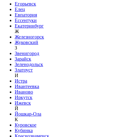
Егорьевск
Елец
Евпатория
Ессентуки
Екатеринбург
Ж
Железногорск
Жуковский
З
Звенигород
Зарайск
Зеленодольск
Златоуст
И
Истра
Ивантеевка
Иваново
Иркутск
Ижевск
Й
Йошкар-Ола
К
Куровское
Кубинка
Краснознаменск