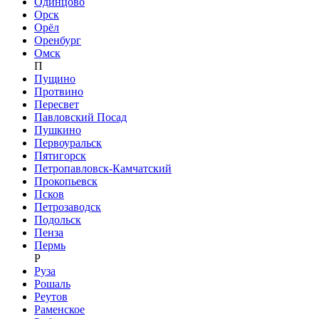
Одинцово
Орск
Орёл
Оренбург
Омск
П
Пущино
Протвино
Пересвет
Павловский Посад
Пушкино
Первоуральск
Пятигорск
Петропавловск-Камчатский
Прокопьевск
Псков
Петрозаводск
Подольск
Пенза
Пермь
Р
Руза
Рошаль
Реутов
Раменское