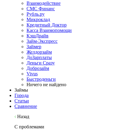
Взаимодействие
СМС Финанс
Рубль.ру
Микроклад
Кредитный Доктор
Касса Взаимопомощи
КэшДрайв
Займ-Экспресс
Займер
Желдорзайм
ДоЗарплаты
Деньги Сразу
Доброзайм
Vivus
Быстроденьги
Ничего не найдено
Займы
Города
Статьи
Сравнение
Назад
С проблемами