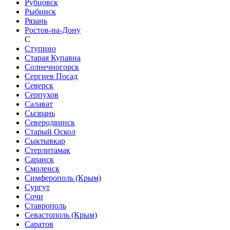
Рубцовск
Рыбинск
Рязань
Ростов-на-Дону
С
Ступино
Старая Купавна
Солнечногорск
Сергиев Посад
Северск
Серпухов
Салават
Сызрань
Северодвинск
Старый Оскол
Сыктывкар
Стерлитамак
Саранск
Смоленск
Симферополь (Крым)
Сургут
Сочи
Ставрополь
Севастополь (Крым)
Саратов