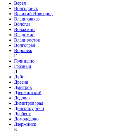
Верея
Волгодонск
Великий Новгород
Владикавказ
Вологда
Волжский
Владимир
Владивосток
Волгоград
Воронеж
Г
Голицыно
Грозный
Д
Дубна
Дрезна
Дмитров
Дзержинский
Дедовск
Димитровград
Долгопрудный
Дербент
Домодедово
Дзержинск
Е