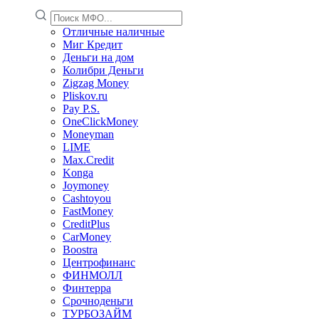
Отличные наличные
Миг Кредит
Деньги на дом
Колибри Деньги
Zigzag Money
Pliskov.ru
Pay P.S.
OneClickMoney
Moneyman
LIME
Max.Credit
Konga
Joymoney
Cashtoyou
FastMoney
CreditPlus
CarMoney
Boostra
Центрофинанс
ФИНМОЛЛ
Финтерра
Срочноденьги
ТУРБОЗАЙМ