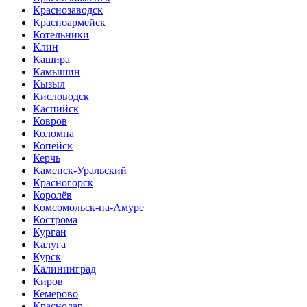
Краснозаводск
Красноармейск
Котельники
Клин
Кашира
Камышин
Кызыл
Кисловодск
Каспийск
Ковров
Коломна
Копейск
Керчь
Каменск-Уральский
Красногорск
Королёв
Комсомольск-на-Амуре
Кострома
Курган
Калуга
Курск
Калининград
Киров
Кемерово
Краснодар