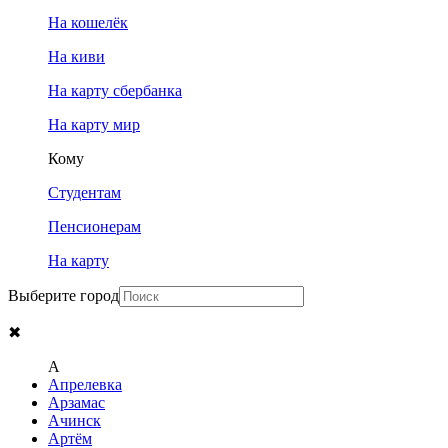
На кошелёк
На киви
На карту сбербанка
На карту мир
Кому
Студентам
Пенсионерам
На карту
Выберите город
✖
A
Апрелевка
Арзамас
Ачинск
Артём