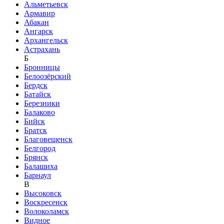
Альметьевск
Армавир
Абакан
Ангарск
Архангельск
Астрахань
Б
Бронницы
Белоозёрский
Бердск
Батайск
Березники
Балаково
Бийск
Братск
Благовещенск
Белгород
Брянск
Балашиха
Барнаул
В
Высоковск
Воскресенск
Волоколамск
Видное