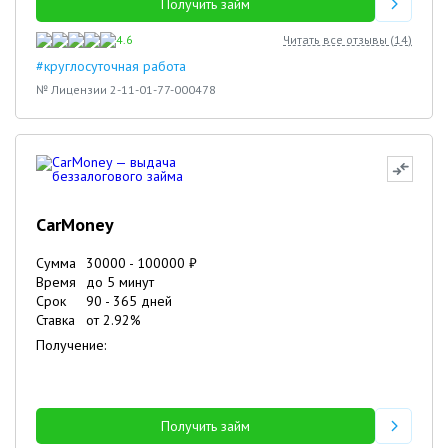
Получить займ
4.6
Читать все отзывы (
14
)
#круглосуточная работа
№ Лицензии 2-11-01-77-000478
CarMoney
Сумма
30000
-
100000
₽
Время
до 5 минут
Срок
90
-
365
дней
Ставка
от
2.92
%
Получение:
Получить займ