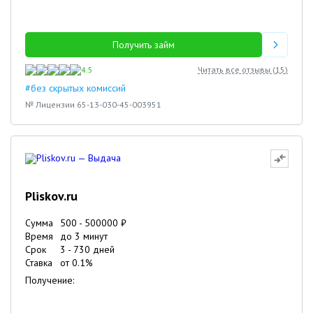
Получить займ
4.5
Читать все отзывы (
15
)
#без скрытых комиссий
№ Лицензии 65-13-030-45-003951
Pliskov.ru
Сумма
500
-
500000
₽
Время
до 3 минут
Срок
3
-
730
дней
Ставка
от
0.1
%
Получение: