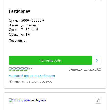
FastMoney
Сумма
5000
-
30000
₽
Время
до 5 минут
Срок
7
-
30
дней
Ставка
от
1
%
Получение:
Получить займ
3.8
Читать все отзывы (
12
)
#высокий процент одобрения
№ Лицензии 18-031-40-008900