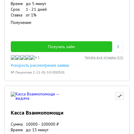
Время
до 5 минут
Срок
1
-
21
дней
04.12.2023
Петр
25.12.2023
Игорь
Ставка
от
1
%
Получение:
Получить займ
4.1
Читать все отзывы (
11
)
#скорость рассмотрения заявки
№ Лицензии 2-11-01-50-000301
Касса Взаимопомощи
Сумма
10000
-
100000
₽
Время
до 15 минут