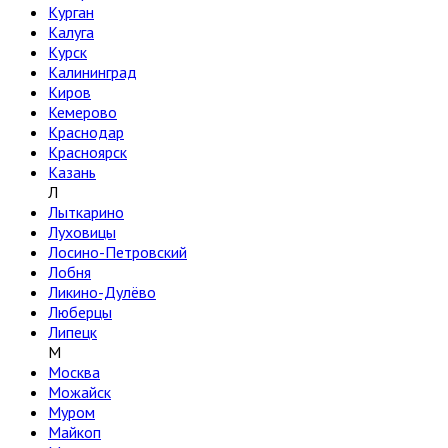
Курган
Калуга
Курск
Калининград
Киров
Кемерово
Краснодар
Красноярск
Казань
Л
Лыткарино
Луховицы
Лосино-Петровский
Лобня
Ликино-Дулёво
Люберцы
Липецк
М
Москва
Можайск
Муром
Майкоп