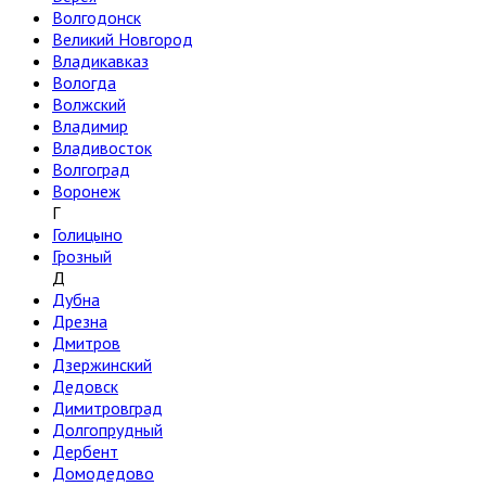
Волгодонск
Великий Новгород
Владикавказ
Вологда
Волжский
Владимир
Владивосток
Волгоград
Воронеж
Г
Голицыно
Грозный
Д
Дубна
Дрезна
Дмитров
Дзержинский
Дедовск
Димитровград
Долгопрудный
Дербент
Домодедово