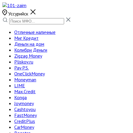
Уссурийск
Отличные наличные
Миг Кредит
Деньги на дом
Колибри Деньги
Zigzag Money
Pliskov.ru
Pay P.S.
OneClickMoney
Moneyman
LIME
Max.Credit
Konga
Joymoney
Cashtoyou
FastMoney
CreditPlus
CarMoney