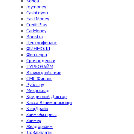
Konga
Joymoney
Cashtoyou
FastMoney
CreditPlus
CarMoney
Boostra
Центрофинанс
ФИНМОЛЛ
Финтерра
Срочноденьги
ТУРБОЗАЙМ
Взаимодействие
СМС Финанс
Рубль.ру
Микроклад
Кредитный Доктор
Касса Взаимопомощи
КэшДрайв
Займ-Экспресс
Займер
Желдорзайм
ДоЗарплаты