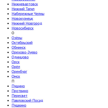
Нижневартовск
Нижний Тагил
Набережные Челны
Новокузнецк
Нижний Новгород
Новосибирск
О
Озёры
Октябрьский
Обнинск
Орехово-Зуево
Одинцово
Орск
Орёл
Оренбург
Омск
П
Пущино
Протвино
Пересвет
Павловский Посад
Пушкино