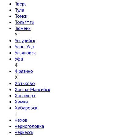
Тверь
Тула
Томск
Тольятти
Тюмень
У
Уссурийск
Улан-Удэ
Ульяновск
Уфа
Ф
Фрязино
Х
Хотьково
Ханты-Мансийск
Хасавюрт
Химки
Хабаровск
Ч
Чехов
Черноголовка
Черкесск