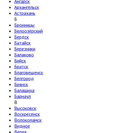
Ангарск
Архангельск
Астрахань
Б
Бронницы
Белоозёрский
Бердск
Батайск
Березники
Балаково
Бийск
Братск
Благовещенск
Белгород
Брянск
Балашиха
Барнаул
В
Высоковск
Воскресенск
Волоколамск
Видное
Верея