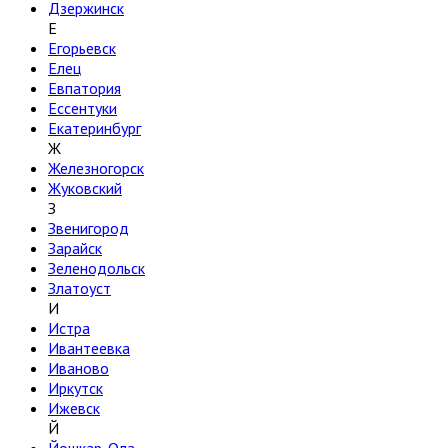
Дзержинск
Е
Егорьевск
Елец
Евпатория
Ессентуки
Екатеринбург
Ж
Железногорск
Жуковский
З
Звенигород
Зарайск
Зеленодольск
Златоуст
И
Истра
Ивантеевка
Иваново
Иркутск
Ижевск
Й