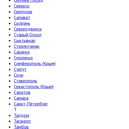
Сергиев Посад
Северск
Серпухов
Салават
Сызрань
Северодвинск
Старый Оскол
Сыктывкар
Стерлитамак
Саранск
Смоленск
Симферополь (Крым)
Сургут
Сочи
Ставрополь
Севастополь (Крым)
Саратов
Самара
Санкт-Петербург
Т
Талдом
Таганрог
Тамбов