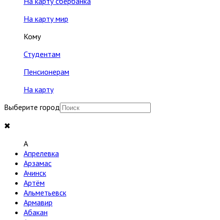
На карту сбербанка
На карту мир
Кому
Студентам
Пенсионерам
На карту
Выберите город
✖
A
Апрелевка
Арзамас
Ачинск
Артём
Альметьевск
Армавир
Абакан