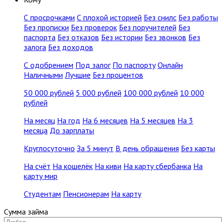
С просрочками
С плохой историей
Без снилс
Без работы
Без прописки
Без проверок
Без поручителей
Без
паспорта
Без отказов
Без истории
Без звонков
Без
залога
Без доходов
С одобрением
Под залог
По паспорту
Онлайн
Наличными
Лучшие
Без процентов
50 000 рублей
5 000 рублей
100 000 рублей
10 000
рублей
На месяц
На год
На 6 месяцев
На 5 месяцев
На 3
месяца
До зарплаты
Круглосуточно
За 5 минут
В день обращения
Без карты
На счёт
На кошелёк
На киви
На карту сбербанка
На
карту мир
Студентам
Пенсионерам
На карту
Сумма займа