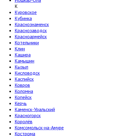
Йошкар-Ола
К
Куровское
Кубинка
Краснознаменск
Краснозаводск
Красноармейск
Котельники
Клин
Кашира
Камышин
Кызыл
Кисловодск
Каспийск
Ковров
Коломна
Копейск
Керчь
Каменск-Уральский
Красногорск
Королёв
Комсомольск-на-Амуре
Кострома