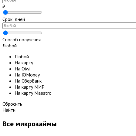
₽
Срок, дней
Способ получения
Любой
Любой
На карту
На Qiwi
На ЮMoney
На СберБанк
На карту МИР
На карту Maestro
Сбросить
Найти
Все микрозаймы