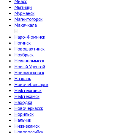
Миасс
Мытищи
Мурманск
Магнитогорск
Махачкала
Н
Наро-Фоминск
Ногинск
Новошахтинск
Ноябрьск
Невинномысск
Новый Уренгой
Новомосковск
Назрань
Новочебоксарск
Нефтеюганск
Нефтекамск
Находка
Новочеркасск
Норильск
Нальчик
Нижнекамск
Новороссийск