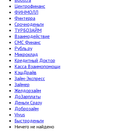
Boostra
Центрофинанс
ФИНМОЛЛ
Финтерра
Срочноденьги
ТУРБОЗАЙМ
Взаимодействие
СМС Финанс
Рубль.ру
Микроклад
Кредитный Доктор
Касса Взаимопомощи
КэшДрайв
Займ-Экспресс
Займер
Желдорзайм
ДоЗарплаты
Деньги Сразу
Доброзайм
Vivus
Быстроденьги
Ничего не найдено