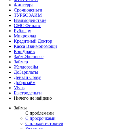
Финтерра
Срочноденьги
ТУРБОЗАЙМ
Взаимодействие
СМС Финанс
Рубль.ру
Микроклад
Кредитный Доктор
Касса Взаимопомощи
КэшДрайв
Займ-Экспресс
Займер
Желдорзайм
ДоЗарплаты
Деньги Сразу
Доброзайм
Vivus
Быстроденьги
Ничего не найдено
Займы
С проблемами
С просрочками
С плохой историей
Без снилс