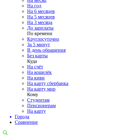
На месяц
На год
На 6 месяцев
На 5 месяцев
На 3 месяца
До зарплаты
По времени
Круглосуточно
За 5 минут
В день обращения
Без карты
Куда
На счёт
На кошелёк
На киви
На карту сбербанка
На карту мир
Кому
Студентам
Пенсионерам
На карту
Города
Сравнение