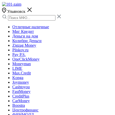
Ульяновск
Отличные наличные
Миг Кредит
Деньги на дом
Колибри Деньги
Zigzag Money
Pliskov.ru
Pay P.S.
OneClickMoney
Moneyman
LIME
Max.Credit
Konga
Joymoney
Cashtoyou
FastMoney
CreditPlus
CarMoney
Boostra
Центрофинанс
ФИНМОЛЛ