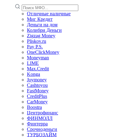
Отличные наличные
Миг Кредит
Деньги на дом
Колибри Деньги
Zigzag Money
Pliskov.ru
Pay P.S.
OneClickMoney
Moneyman
LIME
Max.Credit
Konga
Joymoney
Cashtoyou
FastMoney
CreditPlus
CarMoney
Boostra
Центрофинанс
ФИНМОЛЛ
Финтерра
Срочноденьги
ТУРБОЗАЙМ