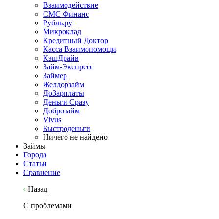
Взаимодействие
СМС Финанс
Рубль.ру
Микроклад
Кредитный Доктор
Касса Взаимопомощи
КэшДрайв
Займ-Экспресс
Займер
Желдорзайм
ДоЗарплаты
Деньги Сразу
Доброзайм
Vivus
Быстроденьги
Ничего не найдено
Займы
Города
Статьи
Сравнение
Назад
С проблемами