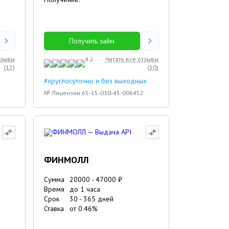
Получить займ
тзывы
4.2
Читать все отзывы
(
12
)
(
10
)
#круглосуточно и без выходных
№ Лицензии 65-15-030-45-006452
ФИНМОЛЛ
Сумма
20000
-
47000
₽
Время
до 1 часа
Срок
30
-
365
дней
Ставка
от
0.46
%