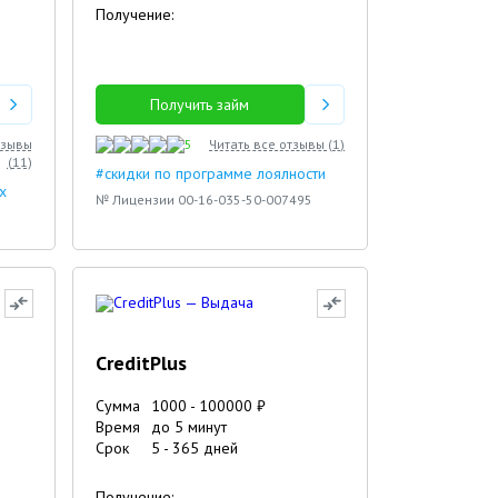
Получение:
Получить займ
тзывы
5
Читать все отзывы (
1
)
(
11
)
#скидки по программе лоялности
х
№ Лицензии 00-16-035-50-007495
CreditPlus
Сумма
1000
-
100000
₽
Время
до 5 минут
Срок
5
-
365
дней
Получение: