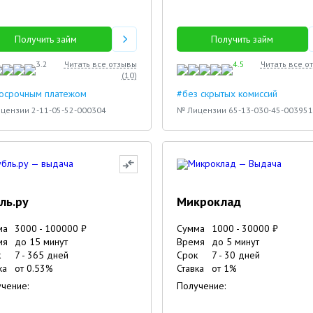
Получить займ
Получить займ
3.2
Читать все отзывы
4.5
Читать все о
(
10
)
досрочным платежом
#без скрытых комиссий
цензии 2-11-05-52-000304
№ Лицензии 65-13-030-45-003951
ль.ру
Микроклад
ма
3000
-
100000
₽
Сумма
1000
-
30000
₽
мя
до 15 минут
Время
до 5 минут
к
7
-
365
дней
Срок
7
-
30
дней
ка
от
0.53
%
Ставка
от
1
%
чение:
Получение: