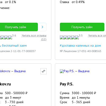
ка
от
0.1
%
Ставка
от
0.49
%
чение:
Получить займ
Получить займ
3.6
Читать все отзывы
3.5
Читать все о
(
12
)
ь бесплатный заем
#доставка наличных на дом
цензии 2-11-01-77-000037
№ Лицензии 17-031-40-008565
skov.ru
Pay P.S.
ма
500
-
500000
₽
Сумма
3000
-
100000
₽
мя
до 3 минут
Время
до 1 минуты
к
3
-
730
дней
Срок
5
-
365
дней