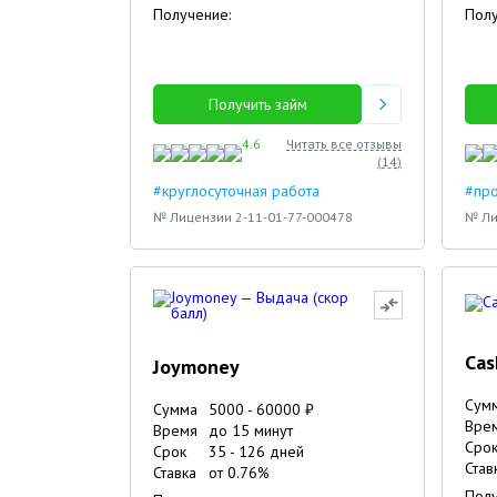
Получение:
Полу
Получить займ
4.6
Читать все отзывы
(
14
)
#круглосуточная работа
#про
№ Лицензии 2-11-01-77-000478
№ Ли
Cas
Joymoney
Сум
Сумма
5000
-
60000
₽
Вре
Время
до 15 минут
Сро
Срок
35
-
126
дней
Став
Ставка
от
0.76
%
Полу