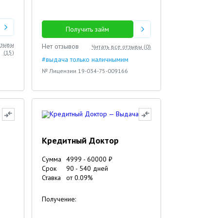
Получить займ
тзывы
Нет отзывов
Читать все отзывы (
0
)
(
15
)
#выдача только наличнымим
№ Лицензии 19-034-75-009166
Кредитный Доктор
Сумма
4999
-
60000
₽
Срок
90
-
540
дней
Ставка
от
0.09
%
Получение: