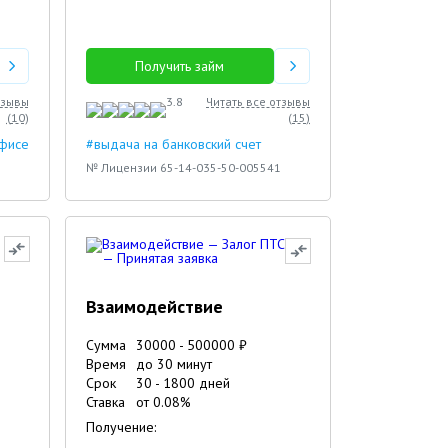
Получить займ
тзывы
3.8
Читать все отзывы
(
10
)
(
15
)
офисе
#выдача на банковский счет
№ Лицензии 65-14-035-50-005541
Взаимодействие
Сумма
30000
-
500000
₽
Время
до 30 минут
Срок
30
-
1800
дней
Ставка
от
0.08
%
Получение: