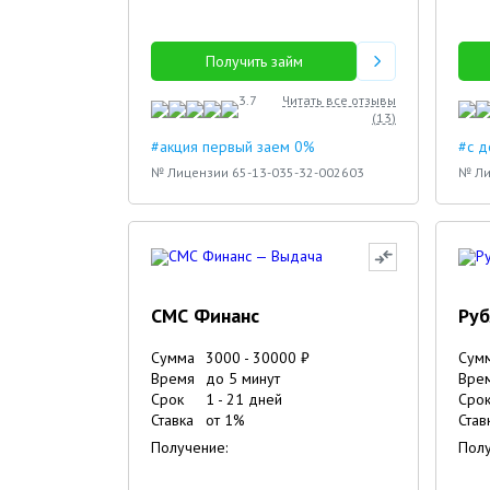
Получить займ
3.7
Читать все отзывы
(
13
)
#акция первый заем 0%
#с 
№ Лицензии 65-13-035-32-002603
№ Ли
СМС Финанс
Руб
Сумма
3000
-
30000
₽
Сум
Время
до 5 минут
Вре
Срок
1
-
21
дней
Сро
Ставка
от
1
%
Став
Получение:
Полу