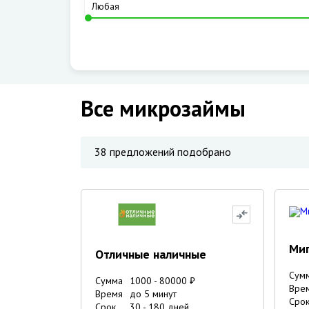
Все микрозаймы
38
предложений подобрано
Ми
Отличные наличные
Сум
Сумма
1000
-
80000
₽
Вре
Время
до 5 минут
Сро
Срок
30
-
180
дней