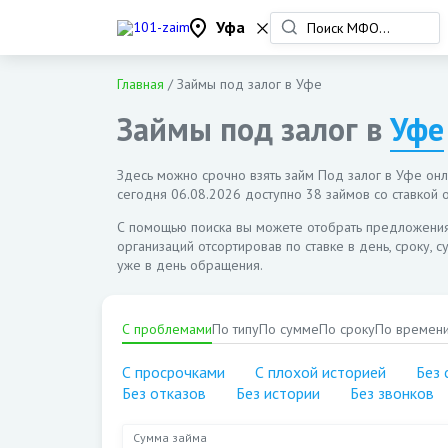
Уфа
Главная
/
Займы под залог в Уфе
Займы под залог в
Уфе
Здесь можно срочно взять займ Под залог в Уфе онла
сегодня
06.08.2026
доступно 38 займов со ставкой о
С помощью поиска вы можете отобрать предложени
организаций отсортировав по ставке в день, сроку, 
уже в день обращения.
С проблемами
По типу
По сумме
По сроку
По времен
С просрочками
С плохой историей
Без 
Без отказов
Без истории
Без звонков
Сумма займа