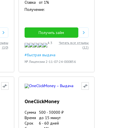
Ставка
от
1
%
Получение:
Получить займ
тзывы
4.3
Читать все отзывы
(
10
)
(
12
)
#быстрая выдача
№ Лицензии 2-11-07-24-000856
OneClickMoney
Сумма
500
-
30000
₽
Время
до 15 минут
Срок
6
-
60
дней