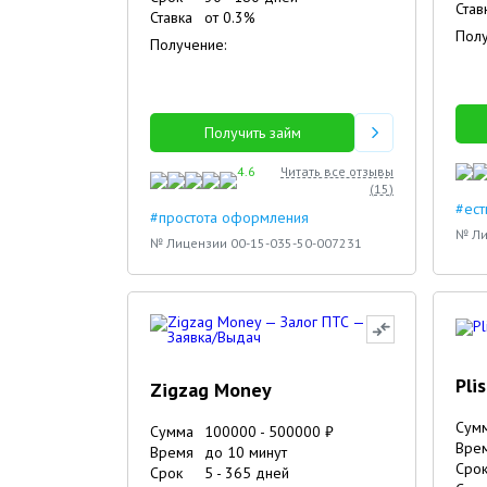
Став
Ставка
от
0.3
%
Полу
Получение:
Получить займ
4.6
Читать все отзывы
(
15
)
#ест
#простота оформления
№ Ли
№ Лицензии 00-15-035-50-007231
Pli
Zigzag Money
Сум
Сумма
100000
-
500000
₽
Вре
Время
до 10 минут
Сро
Срок
5
-
365
дней