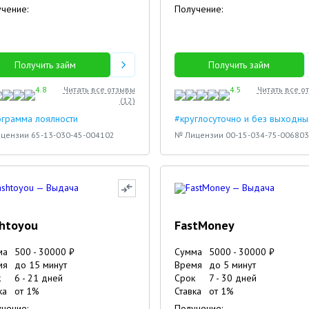
чение:
Получение:
Получить займ
Получить займ
4.8
Читать все отзывы
4.5
Читать все о
(
12
)
грамма лоялности
#круглосуточно и без выходны
цензии 65-13-030-45-004102
№ Лицензии 00-15-034-75-006803
htoyou
FastMoney
ма
500
-
30000
₽
Сумма
5000
-
30000
₽
мя
до 15 минут
Время
до 5 минут
к
6
-
21
дней
Срок
7
-
30
дней
3
4
4
ка
от
1
%
Ставка
от
1
%
чение:
Получение: