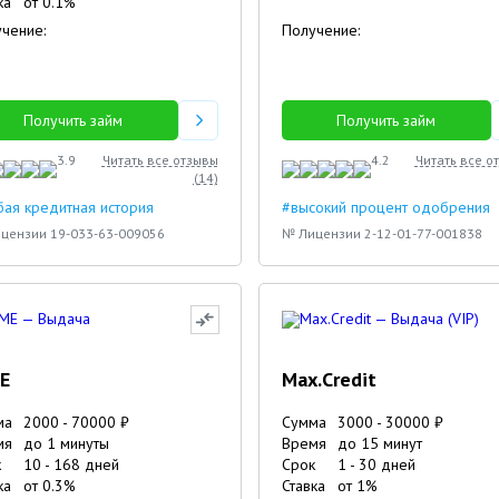
ка
от
0.1
%
чение:
Получение:
Получить займ
Получить займ
3.9
Читать все отзывы
4.2
Читать все о
(
14
)
ая кредитная история
#высокий процент одобрения
цензии 19-033-63-009056
№ Лицензии 2-12-01-77-001838
E
Max.Credit
ма
2000
-
70000
₽
Сумма
3000
-
30000
₽
мя
до 1 минуты
Время
до 15 минут
к
10
-
168
дней
Срок
1
-
30
дней
ка
от
0.3
%
Ставка
от
1
%