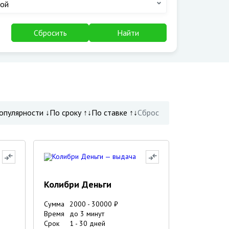
ой
Сбросить
Найти
опулярности ↓
По сроку ↑↓
По ставке ↑↓
Сброс
Колибри Деньги
Сумма
2000
-
30000
₽
Время
до 3 минут
Срок
1
-
30
дней