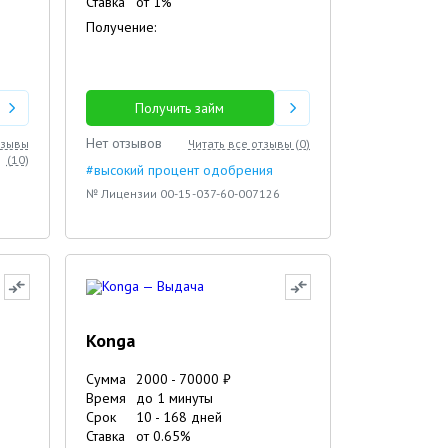
Ставка
от
1
%
Получение:
Получить займ
Нет отзывов
тзывы
Читать все отзывы (
0
)
(
10
)
#высокий процент одобрения
№ Лицензии 00-15-037-60-007126
Konga
Сумма
2000
-
70000
₽
Время
до 1 минуты
Срок
10
-
168
дней
Ставка
от
0.65
%