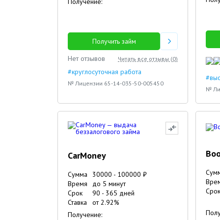
Получение:
28.09.2023
16.10.2023
25.09.2023
Получить займ
Нет отзывов
Читать все отзывы (
0
)
#круглосуточная работа
#вы
№ Лицензии 65-14-035-50-005450
№ Ли
Boo
CarMoney
Сум
Сумма
30000
-
100000
₽
Вре
Время
до 5 минут
Сро
Срок
90
-
365
дней
Ставка
от
2.92
%
Полу
Получение: