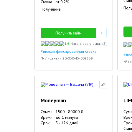
Став
Ставка
от
0.2
%
Полу
Получение:
Получить займ
4.6
Читать все отзывы (
5
)
#низкая фиксированная ставка
#люб
№ Лицензии 20-030-45-009639
№ Ли
Moneyman
LIM
Сумма
1500
-
80000
₽
Сум
Время
до 1 минуты
Вре
Срок
5
-
126
дней
Сро
Став