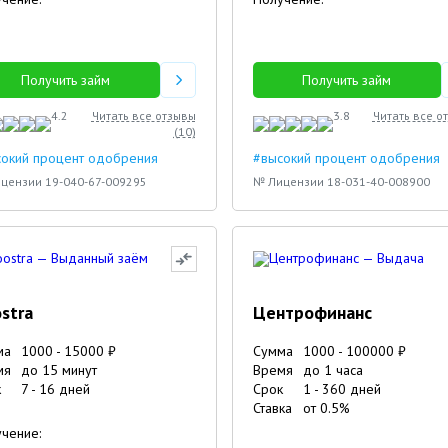
Марина
Максим
Кирилл
Получить займ
Получить займ
4.2
Читать все отзывы
3.8
Читать все о
(
10
)
сокий процент одобрения
#высокий процент одобрения
цензии 19-040-67-009295
№ Лицензии 18-031-40-008900
stra
Центрофинанс
ма
1000
-
15000
₽
Сумма
1000
-
100000
₽
мя
до 15 минут
Время
до 1 часа
к
7
-
16
дней
Срок
1
-
360
дней
Ставка
от
0.5
%
чение: