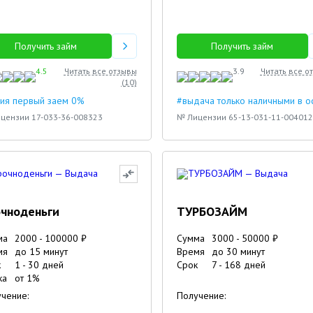
Получить займ
Получить займ
4.5
Читать все отзывы
3.9
Читать все о
(
10
)
ия первый заем 0%
#выдача только наличными в 
цензии 17-033-36-008323
№ Лицензии 65-13-031-11-004012
чноденьги
ТУРБОЗАЙМ
ма
2000
-
100000
₽
Сумма
3000
-
50000
₽
мя
до 15 минут
Время
до 30 минут
к
1
-
30
дней
Срок
7
-
168
дней
ка
от
1
%
чение:
Получение: