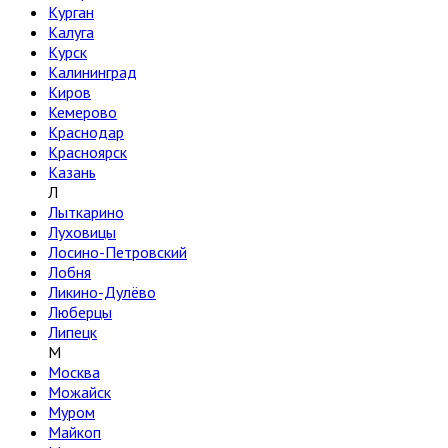
Курган
Калуга
Курск
Калининград
Киров
Кемерово
Краснодар
Красноярск
Казань
Л
Лыткарино
Луховицы
Лосино-Петровский
Лобня
Ликино-Дулёво
Люберцы
Липецк
М
Москва
Можайск
Муром
Майкоп