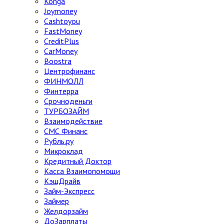
Konga
Joymoney
Cashtoyou
FastMoney
CreditPlus
CarMoney
Boostra
Центрофинанс
ФИНМОЛЛ
Финтерра
Срочноденьги
ТУРБОЗАЙМ
Взаимодействие
СМС Финанс
Рубль.ру
Микроклад
Кредитный Доктор
Касса Взаимопомощи
КэшДрайв
Займ-Экспресс
Займер
Желдорзайм
ДоЗарплаты