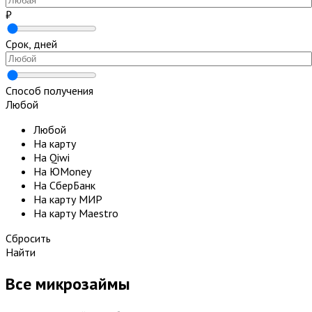
₽
Срок, дней
Способ получения
Любой
Любой
На карту
На Qiwi
На ЮMoney
На СберБанк
На карту МИР
На карту Maestro
Сбросить
Найти
Все микрозаймы