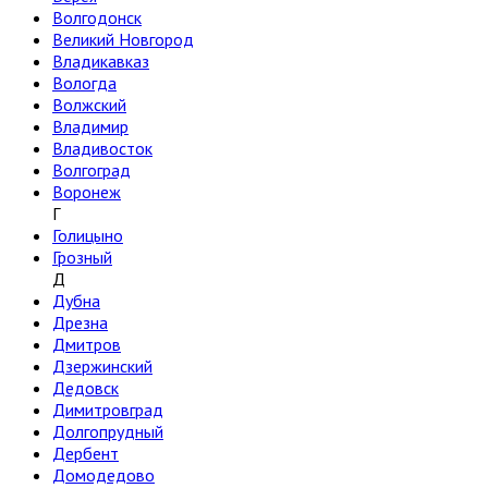
Волгодонск
Великий Новгород
Владикавказ
Вологда
Волжский
Владимир
Владивосток
Волгоград
Воронеж
Г
Голицыно
Грозный
Д
Дубна
Дрезна
Дмитров
Дзержинский
Дедовск
Димитровград
Долгопрудный
Дербент
Домодедово