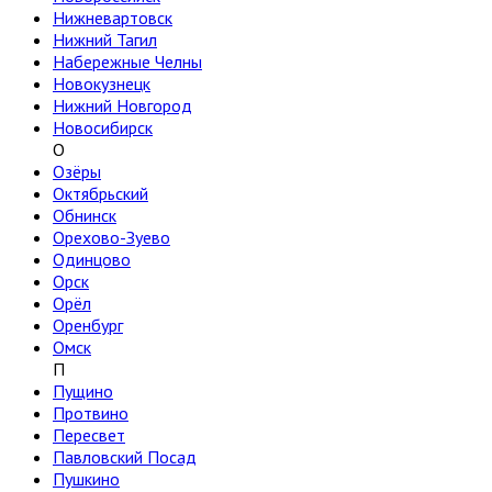
Нижневартовск
Нижний Тагил
Набережные Челны
Новокузнецк
Нижний Новгород
Новосибирск
О
Озёры
Октябрьский
Обнинск
Орехово-Зуево
Одинцово
Орск
Орёл
Оренбург
Омск
П
Пущино
Протвино
Пересвет
Павловский Посад
Пушкино