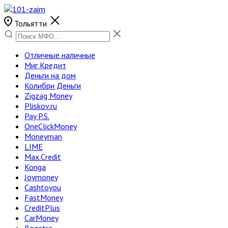
Тольятти
Отличные наличные
Миг Кредит
Деньги на дом
Колибри Деньги
Zigzag Money
Pliskov.ru
Pay P.S.
OneClickMoney
Moneyman
LIME
Max.Credit
Konga
Joymoney
Cashtoyou
FastMoney
CreditPlus
CarMoney