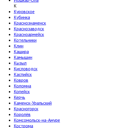
Йошкар-Ола
К
Куровское
Кубинка
Краснознаменск
Краснозаводск
Красноармейск
Котельники
Клин
Кашира
Камышин
Кызыл
Кисловодск
Каспийск
Ковров
Коломна
Копейск
Керчь
Каменск-Уральский
Красногорск
Королёв
Комсомольск-на-Амуре
Кострома