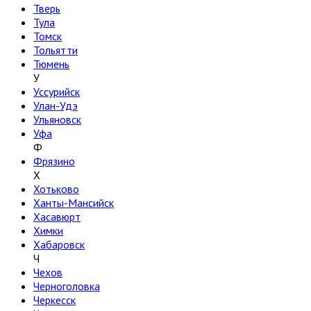
Тверь
Тула
Томск
Тольятти
Тюмень
У
Уссурийск
Улан-Удэ
Ульяновск
Уфа
Ф
Фрязино
Х
Хотьково
Ханты-Мансийск
Хасавюрт
Химки
Хабаровск
Ч
Чехов
Черноголовка
Черкесск