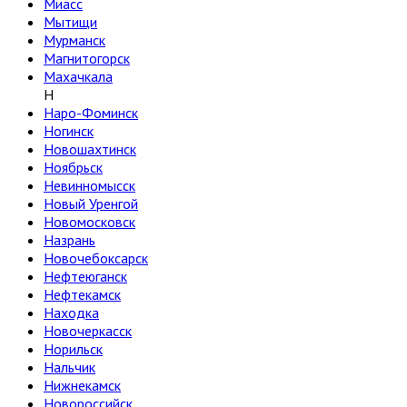
Миасс
Мытищи
Мурманск
Магнитогорск
Махачкала
Н
Наро-Фоминск
Ногинск
Новошахтинск
Ноябрьск
Невинномысск
Новый Уренгой
Новомосковск
Назрань
Новочебоксарск
Нефтеюганск
Нефтекамск
Находка
Новочеркасск
Норильск
Нальчик
Нижнекамск
Новороссийск