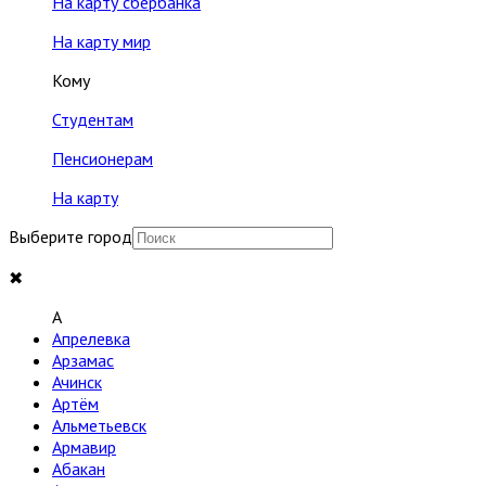
На карту сбербанка
На карту мир
Кому
Студентам
Пенсионерам
На карту
Выберите город
✖
A
Апрелевка
Арзамас
Ачинск
Артём
Альметьевск
Армавир
Абакан