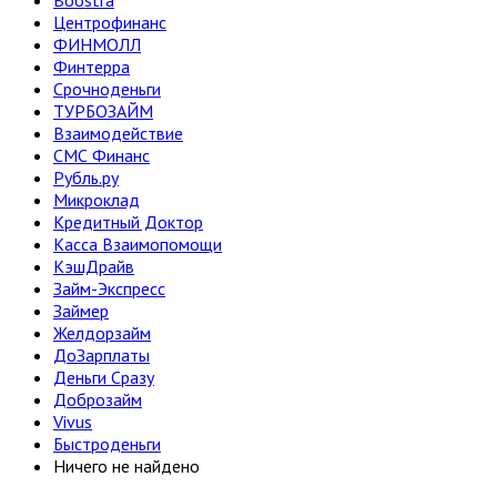
Boostra
Центрофинанс
ФИНМОЛЛ
Финтерра
Срочноденьги
ТУРБОЗАЙМ
Взаимодействие
СМС Финанс
Рубль.ру
Микроклад
Кредитный Доктор
Касса Взаимопомощи
КэшДрайв
Займ-Экспресс
Займер
Желдорзайм
ДоЗарплаты
Деньги Сразу
Доброзайм
Vivus
Быстроденьги
Ничего не найдено