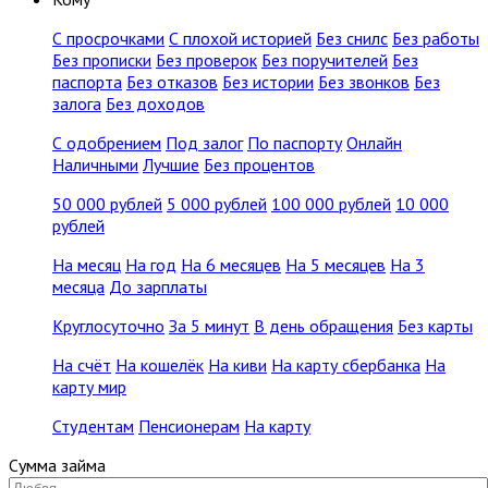
С просрочками
С плохой историей
Без снилс
Без работы
Без прописки
Без проверок
Без поручителей
Без
паспорта
Без отказов
Без истории
Без звонков
Без
залога
Без доходов
С одобрением
Под залог
По паспорту
Онлайн
Наличными
Лучшие
Без процентов
50 000 рублей
5 000 рублей
100 000 рублей
10 000
рублей
На месяц
На год
На 6 месяцев
На 5 месяцев
На 3
месяца
До зарплаты
Круглосуточно
За 5 минут
В день обращения
Без карты
На счёт
На кошелёк
На киви
На карту сбербанка
На
карту мир
Студентам
Пенсионерам
На карту
Сумма займа