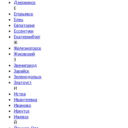
Дзержинск
Е
Егорьевск
Елец
Евпатория
Ессентуки
Екатеринбург
Ж
Железногорск
Жуковский
З
Звенигород
Зарайск
Зеленодольск
Златоуст
И
Истра
Ивантеевка
Иваново
Иркутск
Ижевск
Й