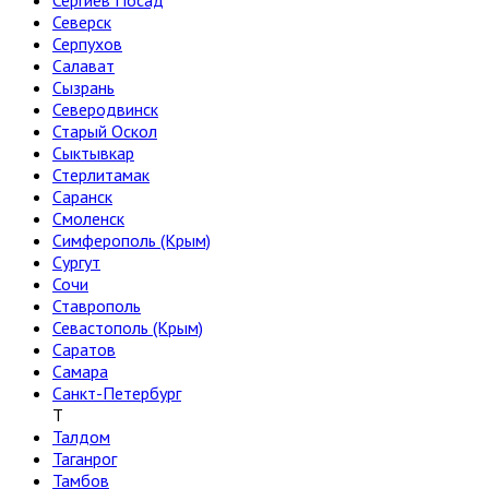
Сергиев Посад
Северск
Серпухов
Салават
Сызрань
Северодвинск
Старый Оскол
Сыктывкар
Стерлитамак
Саранск
Смоленск
Симферополь (Крым)
Сургут
Сочи
Ставрополь
Севастополь (Крым)
Саратов
Самара
Санкт-Петербург
Т
Талдом
Таганрог
Тамбов