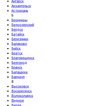
Ангарск
Архангельск
Астрахань
Б
Бронницы
Белоозёрский
Бердск
Батайск
Березники
Балаково
Бийск
Братск
Благовещенск
Белгород
Брянск
Балашиха
Барнаул
В
Высоковск
Воскресенск
Волоколамск
Видное
Верея