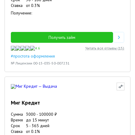
Ставка
от
0.3
%
Получение:
Получить займ
4.6
Читать все отзывы (
15
)
#простота оформления
№ Лицензии 00-15-035-50-007231
Миг Кредит
Сумма
3000
-
100000
₽
Время
до 15 минут
Срок
5
-
365
дней
Ставка
от
0.1
%