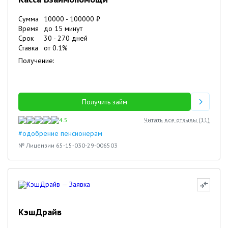
Сумма
10000
-
100000
₽
Время
до 15 минут
Срок
30
-
270
дней
Ставка
от
0.1
%
Получение:
Получить займ
4.5
Читать все отзывы (
11
)
#одобрение пенсионерам
№ Лицензии 65-15-030-29-006503
КэшДрайв