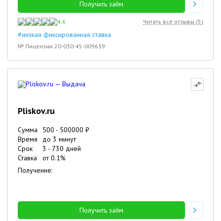
Получить займ
4.6
Читать все отзывы (
5
)
#низкая фиксированная ставка
№ Лицензии 20-030-45-009639
Pliskov.ru
Сумма
500
-
500000
₽
Время
до 3 минут
Срок
3
-
730
дней
Ставка
от
0.1
%
Получение:
Получить займ