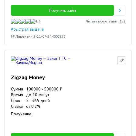
Получить займ
4.3
Читать все отзывы (
12
)
#быстрая выдача
№ Лицензии 2-11-07-24-000856
Zigzag Money
Сумма
100000
-
500000
₽
Время
до 10 минут
Срок
5
-
365
дней
Ставка
от
0.2
%
Получение: