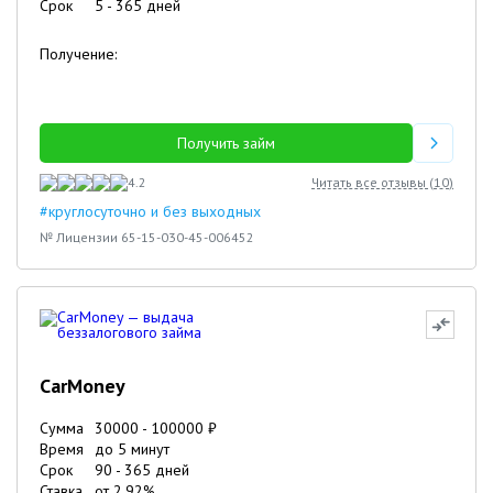
Срок
5
-
365
дней
Получение:
Получить займ
4.2
Читать все отзывы (
10
)
#круглосуточно и без выходных
№ Лицензии 65-15-030-45-006452
CarMoney
Сумма
30000
-
100000
₽
Время
до 5 минут
Срок
90
-
365
дней
Ставка
от
2.92
%