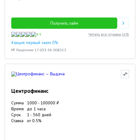
Получить займ
4.5
Читать все отзывы (
10
)
#акция первый заем 0%
№ Лицензии 17-033-36-008323
Центрофинанс
Сумма
1000
-
100000
₽
Время
до 1 часа
Срок
1
-
360
дней
Ставка
от
0.5
%