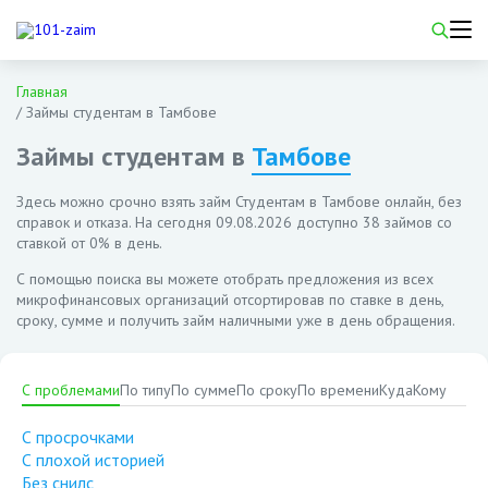
Главная
/
Займы студентам в Тамбове
Займы студентам в
Тамбове
Здесь можно срочно взять займ Студентам в Тамбове онлайн, без
справок и отказа. На сегодня
09.08.2026
доступно 38 займов со
ставкой от 0% в день.
С помощью поиска вы можете отобрать предложения из всех
микрофинансовых организаций отсортировав по ставке в день,
сроку, сумме и получить займ наличными уже в день обращения.
С проблемами
По типу
По сумме
По сроку
По времени
Куда
Кому
С просрочками
С плохой историей
Без снилс