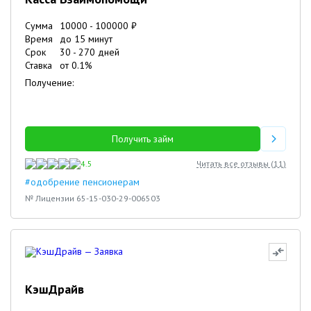
Сумма
10000
-
100000
₽
Время
до 15 минут
Срок
30
-
270
дней
Ставка
от
0.1
%
Получение:
Получить займ
4.5
Читать все отзывы (
11
)
#одобрение пенсионерам
№ Лицензии 65-15-030-29-006503
КэшДрайв