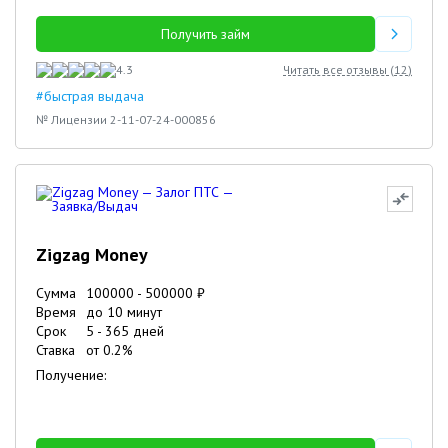
Получить займ
4.3
Читать все отзывы (
12
)
#быстрая выдача
№ Лицензии 2-11-07-24-000856
Zigzag Money
Сумма
100000
-
500000
₽
Время
до 10 минут
Срок
5
-
365
дней
Ставка
от
0.2
%
Получение: