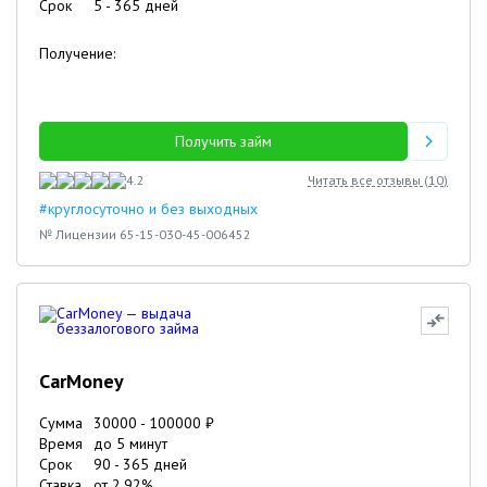
Срок
5
-
365
дней
Получение:
Получить займ
4.2
Читать все отзывы (
10
)
#круглосуточно и без выходных
№ Лицензии 65-15-030-45-006452
CarMoney
Сумма
30000
-
100000
₽
Время
до 5 минут
Срок
90
-
365
дней
Ставка
от
2.92
%