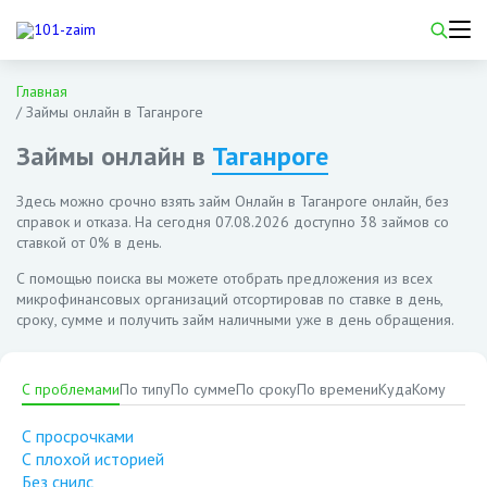
Главная
/
Займы онлайн в Таганроге
Займы онлайн в
Таганроге
Здесь можно срочно взять займ Онлайн в Таганроге онлайн, без
справок и отказа. На сегодня
07.08.2026
доступно 38 займов со
ставкой от 0% в день.
С помощью поиска вы можете отобрать предложения из всех
микрофинансовых организаций отсортировав по ставке в день,
сроку, сумме и получить займ наличными уже в день обращения.
С проблемами
По типу
По сумме
По сроку
По времени
Куда
Кому
С просрочками
С плохой историей
Без снилс