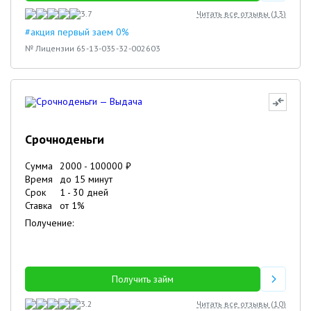
3.7
Читать все отзывы (
13
)
#акция первый заем 0%
№ Лицензии 65-13-035-32-002603
Срочноденьги
Сумма
2000
-
100000
₽
Время
до 15 минут
Срок
1
-
30
дней
Ставка
от
1
%
Получение:
Получить займ
3.2
Читать все отзывы (
10
)