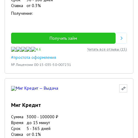
Ставка
от
0.3
%
Получение:
Получить займ
4.6
Читать все отзывы (
15
)
#простота оформления
№ Лицензии 00-15-035-50-007231
Миг Кредит
Сумма
3000
-
100000
₽
Время
до 15 минут
Срок
5
-
365
дней
Ставка
от
0.1
%