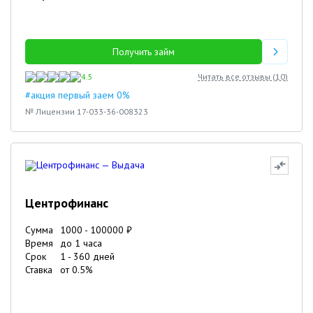
Получить займ
4.5
Читать все отзывы (
10
)
#акция первый заем 0%
№ Лицензии 17-033-36-008323
Центрофинанс
Сумма
1000
-
100000
₽
Время
до 1 часа
Срок
1
-
360
дней
Ставка
от
0.5
%