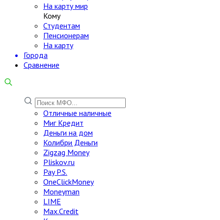
На карту мир
Кому
Студентам
Пенсионерам
На карту
Города
Сравнение
Отличные наличные
Миг Кредит
Деньги на дом
Колибри Деньги
Zigzag Money
Pliskov.ru
Pay P.S.
OneClickMoney
Moneyman
LIME
Max.Credit