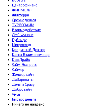
Boostra
Центрофинанс
ФИНМОЛЛ
Финтерра
Срочноденьги
ТУРБОЗАЙМ
Взаимодействие
СМС Финанс
Рубль.ру
Микроклад
Кредитный Доктор
Касса Взаимопомощи
КэшДрайв
Займ-Экспресс
Займер
Желдорзайм
ДоЗарплаты
Деньги Сразу
Доброзайм
Vivus
Быстроденьги
Ничего не найдено