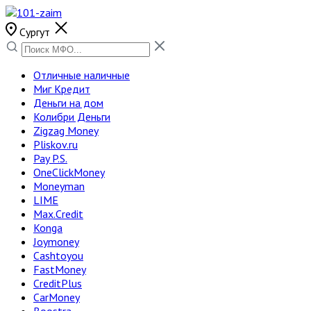
Сургут
Отличные наличные
Миг Кредит
Деньги на дом
Колибри Деньги
Zigzag Money
Pliskov.ru
Pay P.S.
OneClickMoney
Moneyman
LIME
Max.Credit
Konga
Joymoney
Cashtoyou
FastMoney
CreditPlus
CarMoney