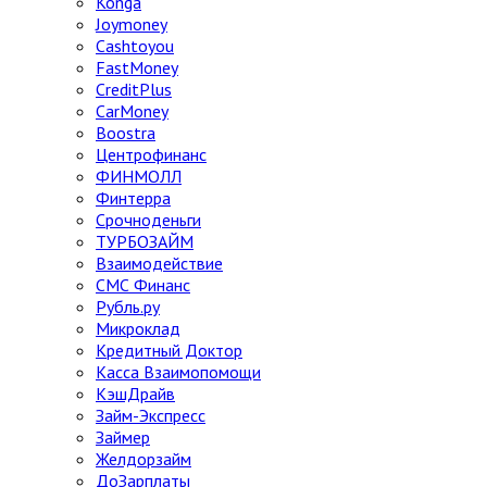
Konga
Joymoney
Cashtoyou
FastMoney
CreditPlus
CarMoney
Boostra
Центрофинанс
ФИНМОЛЛ
Финтерра
Срочноденьги
ТУРБОЗАЙМ
Взаимодействие
СМС Финанс
Рубль.ру
Микроклад
Кредитный Доктор
Касса Взаимопомощи
КэшДрайв
Займ-Экспресс
Займер
Желдорзайм
ДоЗарплаты