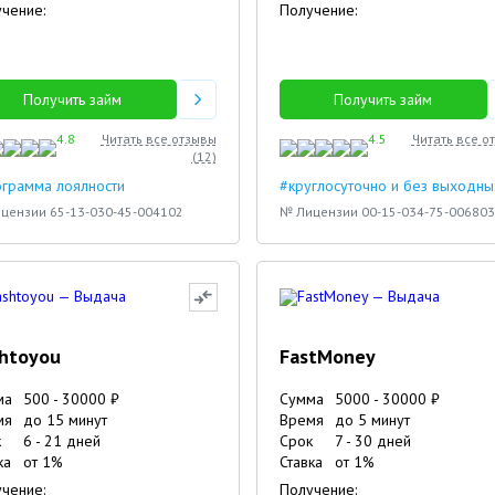
чение:
Получение:
Получить займ
Получить займ
4.8
Читать все отзывы
4.5
Читать все о
(
12
)
грамма лоялности
#круглосуточно и без выходны
цензии 65-13-030-45-004102
№ Лицензии 00-15-034-75-006803
htoyou
FastMoney
ма
500
-
30000
₽
Сумма
5000
-
30000
₽
мя
до 15 минут
Время
до 5 минут
к
6
-
21
дней
Срок
7
-
30
дней
4
3
ка
от
1
%
Ставка
от
1
%
чение:
Получение: