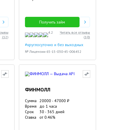
Получить займ
тзывы
4.2
Читать все отзывы
(
12
)
(
10
)
#круглосуточно и без выходных
№ Лицензии 65-15-030-45-006452
ФИНМОЛЛ
Сумма
20000
-
47000
₽
Время
до 1 часа
Срок
30
-
365
дней
Ставка
от
0.46
%