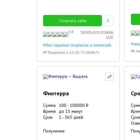
Получить займ
3.8
Читать все отзывы
(
14
)
#акц
#без скрытых подписок и комиссий
№ Ли
№ Лицензии 2-11-01-77-000471
Финтерра
Сро
Сумма
100
-
100000
₽
Сум
Время
до 15 минут
Вре
Срок
1
-
365
дней
Сро
Став
Получение:
Полу