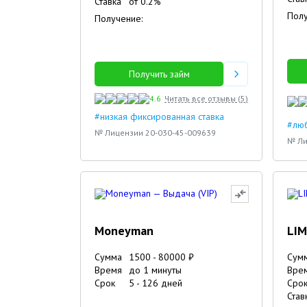
Ставка
от
0.2
%
Полу
Получение:
Получить займ
4.6
Читать все отзывы (
5
)
#низкая фиксированная ставка
#люб
№ Лицензии 20-030-45-009639
№ Ли
Moneyman
LIM
Сумма
1500
-
80000
₽
Сум
Время
до 1 минуты
Вре
Срок
5
-
126
дней
Сро
Став