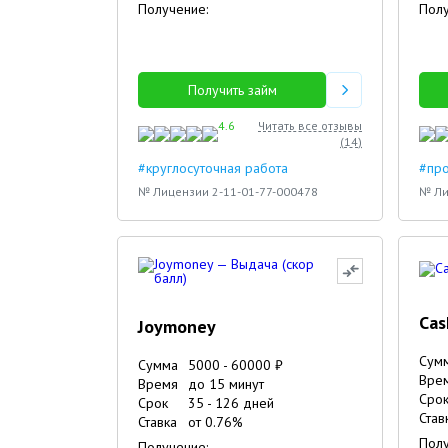
Получение:
Полу
Получить займ
4.6
Читать все отзывы
(
14
)
#круглосуточная работа
#про
№ Лицензии 2-11-01-77-000478
№ Ли
Cas
Joymoney
Сум
Сумма
5000
-
60000
₽
Вре
Время
до 15 минут
Сро
Срок
35
-
126
дней
Став
Ставка
от
0.76
%
Полу
Получение: