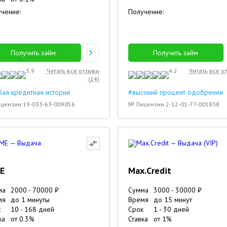
чение:
Получение:
Получить займ
Получить займ
3.9
Читать все отзывы
4.2
Читать все о
(
14
)
ая кредитная история
#высокий процент одобрения
цензии 19-033-63-009056
№ Лицензии 2-12-01-77-001838
E
Max.Credit
ма
2000
-
70000
₽
Сумма
3000
-
30000
₽
мя
до 1 минуты
Время
до 15 минут
к
10
-
168
дней
Срок
1
-
30
дней
ка
от
0.3
%
Ставка
от
1
%