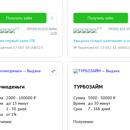
Получить займ
Получить займ
4.5
Читать все отзывы
3.9
Читать все о
(
10
)
ия первый заем 0%
#выдача только наличными в 
цензии 17-033-36-008323
№ Лицензии 65-13-031-11-004012
чноденьги
ТУРБОЗАЙМ
ма
2000
-
100000
₽
Сумма
3000
-
50000
₽
мя
до 15 минут
Время
до 30 минут
к
1
-
30
дней
Срок
7
-
168
дней
ка
от
1
%
чение:
Получение: