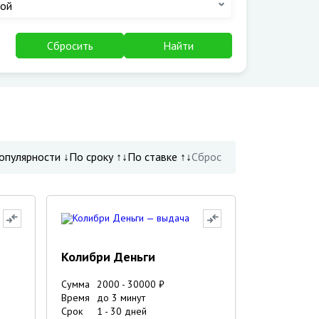
ой
Сбросить
Найти
опулярности ↓
По сроку ↑↓
По ставке ↑↓
Сброс
Колибри Деньги
Сумма
2000
-
30000
₽
Время
до 3 минут
Срок
1
-
30
дней