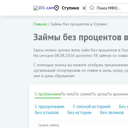
Ступино
Главная
/
Займы без процентов в Ступино
Займы без процентов 
Здесь можно срочно взять займ Без процентов в Ступ
На сегодня
08.08.2026
доступно 38 займов со ставко
С помощью поиска вы можете отобрать предложени
организаций отсортировав по ставке в день, сроку, 
уже в день обращения.
С проблемами
По типу
По сумме
По сроку
По времен
С просрочками
С плохой историей
Без 
Без отказов
Без истории
Без звонков
Сумма займа