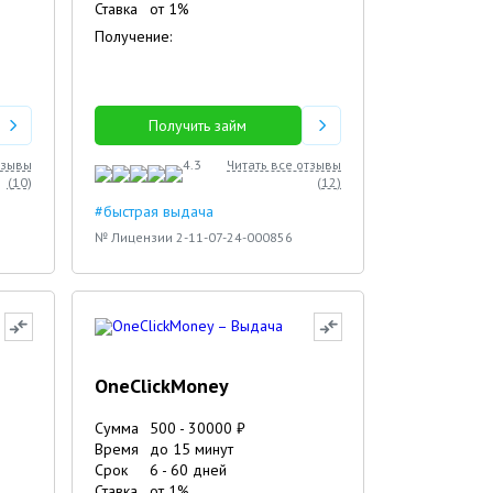
Ставка
от
1
%
Получение:
Получить займ
тзывы
4.3
Читать все отзывы
(
10
)
(
12
)
#быстрая выдача
№ Лицензии 2-11-07-24-000856
OneClickMoney
Сумма
500
-
30000
₽
Время
до 15 минут
Срок
6
-
60
дней
Ставка
от
1
%