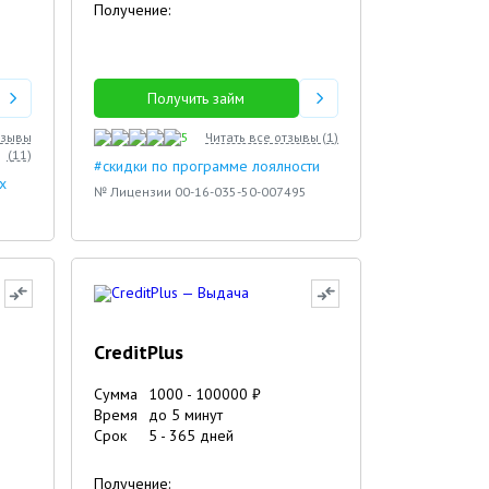
Получение:
Получить займ
тзывы
5
Читать все отзывы (
1
)
(
11
)
#скидки по программе лоялности
х
№ Лицензии 00-16-035-50-007495
CreditPlus
Сумма
1000
-
100000
₽
Время
до 5 минут
Срок
5
-
365
дней
Получение: