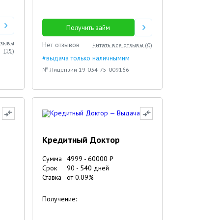
Получить займ
тзывы
Нет отзывов
Читать все отзывы (
0
)
(
15
)
#выдача только наличнымим
№ Лицензии 19-034-75-009166
Кредитный Доктор
Сумма
4999
-
60000
₽
Срок
90
-
540
дней
Ставка
от
0.09
%
Получение: