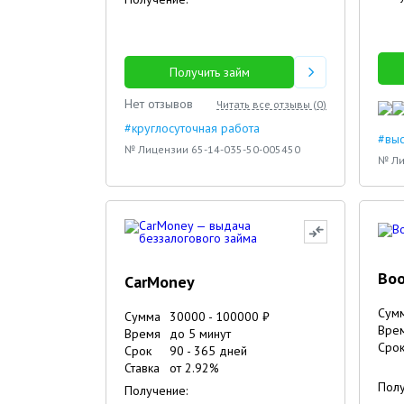
25.12.2023
26.09.2023
Получить займ
Нет отзывов
Читать все отзывы (
0
)
#круглосуточная работа
#вы
№ Лицензии 65-14-035-50-005450
№ Ли
Boo
CarMoney
Сум
Сумма
30000
-
100000
₽
Вре
Время
до 5 минут
Сро
Срок
90
-
365
дней
Ставка
от
2.92
%
Полу
Получение: