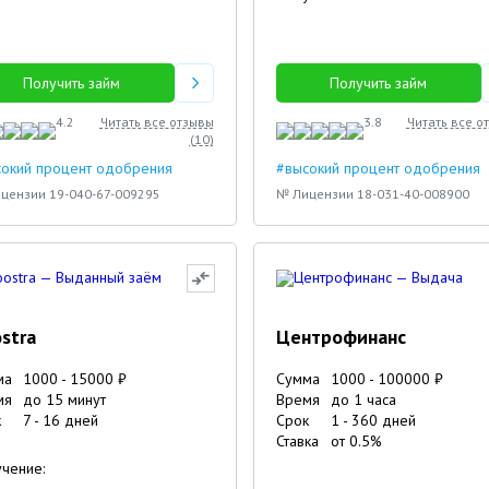
Петр
Раиса
Получить займ
Получить займ
4.2
Читать все отзывы
3.8
Читать все о
(
10
)
сокий процент одобрения
#высокий процент одобрения
цензии 19-040-67-009295
№ Лицензии 18-031-40-008900
stra
Центрофинанс
ма
1000
-
15000
₽
Сумма
1000
-
100000
₽
мя
до 15 минут
Время
до 1 часа
к
7
-
16
дней
Срок
1
-
360
дней
Ставка
от
0.5
%
чение: