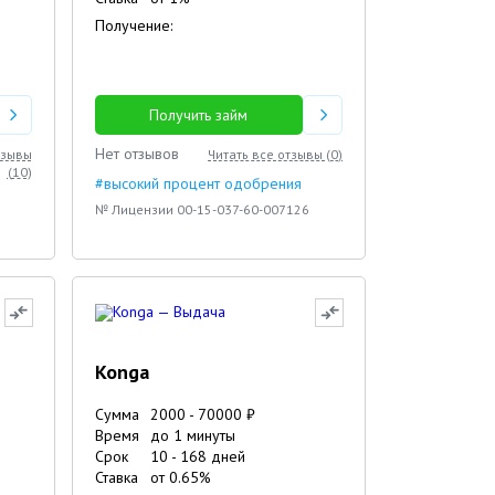
Получение:
Получить займ
Нет отзывов
тзывы
Читать все отзывы (
0
)
(
10
)
#высокий процент одобрения
№ Лицензии 00-15-037-60-007126
Konga
Сумма
2000
-
70000
₽
Время
до 1 минуты
Срок
10
-
168
дней
Ставка
от
0.65
%