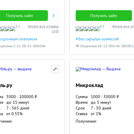
Получить займ
Получить займ
3.2
Читать все отзывы
4.5
Читать все о
(
10
)
досрочным платежом
#без скрытых комиссий
цензии 2-11-05-52-000304
№ Лицензии 65-13-030-45-003951
ль.ру
Микроклад
ма
3000
-
100000
₽
Сумма
1000
-
30000
₽
мя
до 15 минут
Время
до 5 минут
к
7
-
365
дней
Срок
7
-
30
дней
ка
от
0.53
%
Ставка
от
1
%
чение:
Получение: