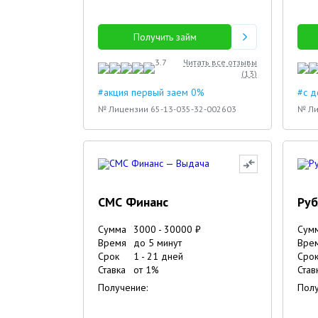
Получить займ
3.7
Читать все отзывы
(
13
)
#акция первый заем 0%
#с 
№ Лицензии 65-13-035-32-002603
№ Ли
СМС Финанс
Руб
Сумма
3000
-
30000
₽
Сум
Время
до 5 минут
Вре
Срок
1
-
21
дней
Сро
Ставка
от
1
%
Став
Получение:
Полу