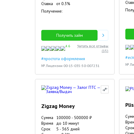
Став
Ставка
от
0.3
%
Полу
Получение:
Получить займ
4.6
Читать все отзывы
(
15
)
#ест
#простота оформления
№ Ли
№ Лицензии 00-15-035-50-007231
Pli
Zigzag Money
Сум
Сумма
100000
-
500000
₽
Вре
Время
до 10 минут
Сро
Срок
5
-
365
дней
Став