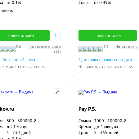
ка
от
0.1
%
Ставка
от
0.49
%
чение:
Получить займ
Получить займ
3.6
Читать все отзывы
3.5
Читать все о
(
12
)
ь бесплатный заем
#доставка наличных на дом
цензии 2-11-01-77-000037
№ Лицензии 17-031-40-008565
skov.ru
Pay P.S.
ма
500
-
500000
₽
Сумма
3000
-
100000
₽
мя
до 3 минут
Время
до 1 минуты
к
3
-
730
дней
Срок
5
-
365
дней
ка
от
0.1
%