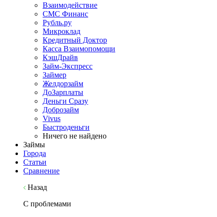
Взаимодействие
СМС Финанс
Рубль.ру
Микроклад
Кредитный Доктор
Касса Взаимопомощи
КэшДрайв
Займ-Экспресс
Займер
Желдорзайм
ДоЗарплаты
Деньги Сразу
Доброзайм
Vivus
Быстроденьги
Ничего не найдено
Займы
Города
Статьи
Сравнение
Назад
С проблемами