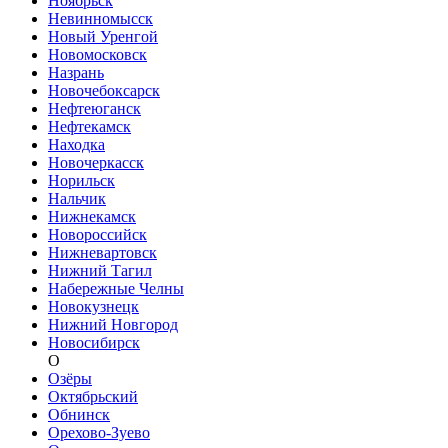
Ноябрьск
Невинномысск
Новый Уренгой
Новомосковск
Назрань
Новочебоксарск
Нефтеюганск
Нефтекамск
Находка
Новочеркасск
Норильск
Нальчик
Нижнекамск
Новороссийск
Нижневартовск
Нижний Тагил
Набережные Челны
Новокузнецк
Нижний Новгород
Новосибирск
О
Озёры
Октябрьский
Обнинск
Орехово-Зуево