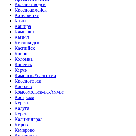
Краснозаводск
Красноармейск
Котельники
Клин
Кашира
Камышин
Кызыл
Кисловодск
Каспийск
Ковров
Коломна
Копейск
Керчь
Каменск-Уральский
Красногорск
Королёв
Комсомольск-на-Амуре
Кострома
Курган
Калуга
Курск
Калининград
Киров
Кемерово
Краснодар