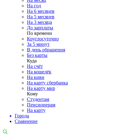
На месяц
На год
На 6 месяцев
На 5 месяцев
На 3 месяца
До зарплаты
По времени
Круглосуточно
За 5 минут
В день обращения
Без карты
Куда
На счёт
На кошелёк
На киви
На карту сбербанка
На карту мир
Кому
Студентам
Пенсионерам
На карту
Города
Сравнение