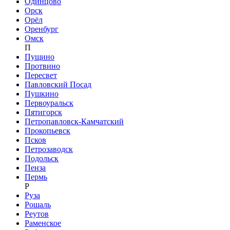
Одинцово
Орск
Орёл
Оренбург
Омск
П
Пущино
Протвино
Пересвет
Павловский Посад
Пушкино
Первоуральск
Пятигорск
Петропавловск-Камчатский
Прокопьевск
Псков
Петрозаводск
Подольск
Пенза
Пермь
Р
Руза
Рошаль
Реутов
Раменское