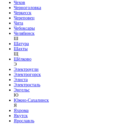
Чехов
Черноголовка
Черкесск
Череповец
Чита
Чебоксары
Челябинск
Ш
Шатура
Шахты
Щ
Щёлково
Э
Электроугли
Электрогорск
Элиста
Электросталь
Энгельс
Ю
Южно-Сахалинск
Я
Яхрома
Якутск
Ярославль