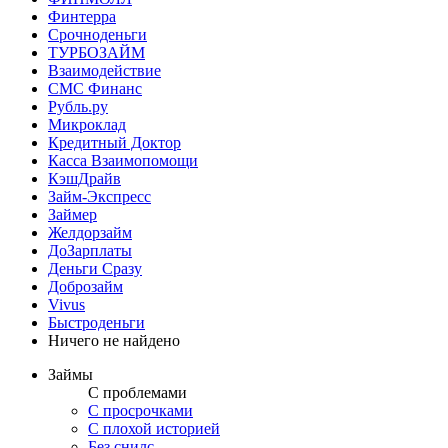
Финтерра
Срочноденьги
ТУРБОЗАЙМ
Взаимодействие
СМС Финанс
Рубль.ру
Микроклад
Кредитный Доктор
Касса Взаимопомощи
КэшДрайв
Займ-Экспресс
Займер
Желдорзайм
ДоЗарплаты
Деньги Сразу
Доброзайм
Vivus
Быстроденьги
Ничего не найдено
Займы
С проблемами
С просрочками
С плохой историей
Без снилс