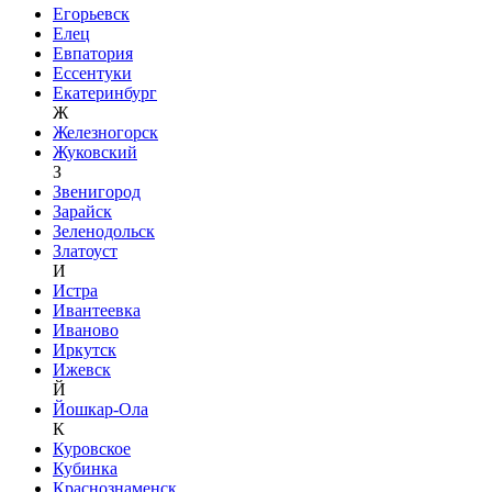
Егорьевск
Елец
Евпатория
Ессентуки
Екатеринбург
Ж
Железногорск
Жуковский
З
Звенигород
Зарайск
Зеленодольск
Златоуст
И
Истра
Ивантеевка
Иваново
Иркутск
Ижевск
Й
Йошкар-Ола
К
Куровское
Кубинка
Краснознаменск