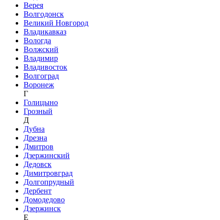
Верея
Волгодонск
Великий Новгород
Владикавказ
Вологда
Волжский
Владимир
Владивосток
Волгоград
Воронеж
Г
Голицыно
Грозный
Д
Дубна
Дрезна
Дмитров
Дзержинский
Дедовск
Димитровград
Долгопрудный
Дербент
Домодедово
Дзержинск
Е