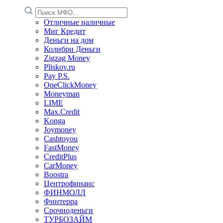
Отличные наличные
Миг Кредит
Деньги на дом
Колибри Деньги
Zigzag Money
Pliskov.ru
Pay P.S.
OneClickMoney
Moneyman
LIME
Max.Credit
Konga
Joymoney
Cashtoyou
FastMoney
CreditPlus
CarMoney
Boostra
Центрофинанс
ФИНМОЛЛ
Финтерра
Срочноденьги
ТУРБОЗАЙМ