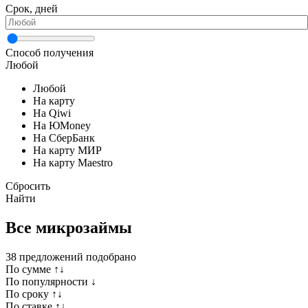
Срок, дней
Способ получения
Любой
Любой
На карту
На Qiwi
На ЮMoney
На СберБанк
На карту МИР
На карту Maestro
Сбросить
Найти
Все микрозаймы
38
предложений подобрано
По сумме ↑↓
По популярности ↓
По сроку ↑↓
По ставке ↑↓