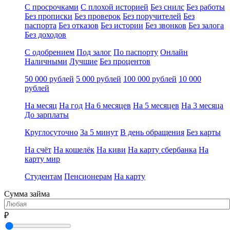
С просрочками
С плохой историей
Без снилс
Без работы
Без прописки
Без проверок
Без поручителей
Без
паспорта
Без отказов
Без истории
Без звонков
Без залога
Без доходов
С одобрением
Под залог
По паспорту
Онлайн
Наличными
Лучшие
Без процентов
50 000 рублей
5 000 рублей
100 000 рублей
10 000
рублей
На месяц
На год
На 6 месяцев
На 5 месяцев
На 3 месяца
До зарплаты
Круглосуточно
За 5 минут
В день обращения
Без карты
На счёт
На кошелёк
На киви
На карту сбербанка
На
карту мир
Студентам
Пенсионерам
На карту
Сумма займа
₽