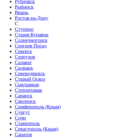
Рубцовск
Рыбинск
Рязань
Ростов-на-Дону
С
Ступино
Старая Купавна
Солнечногорск
Сергиев Посад
Северск
Серпухов
Салават
Сызрань
Северодвинск
Старый Оскол
Сыктывкар
Стерлитамак
Саранск
Смоленск
Симферополь (Крым)
Сургут
Сочи
Ставрополь
Севастополь (Крым)
Саратов