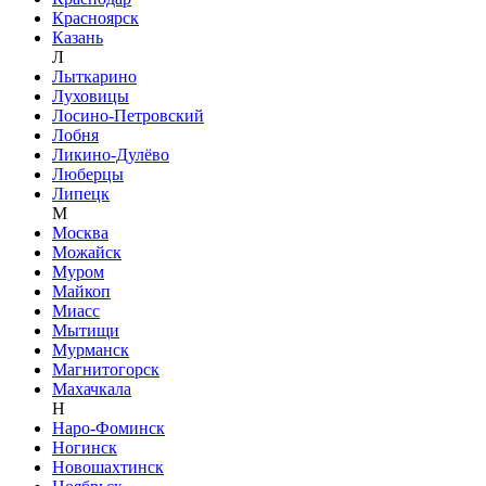
Красноярск
Казань
Л
Лыткарино
Луховицы
Лосино-Петровский
Лобня
Ликино-Дулёво
Люберцы
Липецк
М
Москва
Можайск
Муром
Майкоп
Миасс
Мытищи
Мурманск
Магнитогорск
Махачкала
Н
Наро-Фоминск
Ногинск
Новошахтинск