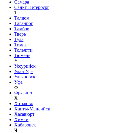
Самара
Санкт-Петербург
Т
Талдом
Таганрог
Тамбов
Тверь
Тула
Томск
Тольятти
Тюмень
У
Уссурийск
Улан-Удэ
Ульяновск
Уфа
Ф
Фрязино
Х
Хотьково
Ханты-Мансийск
Хасавюрт
Химки
Хабаровск
Ч