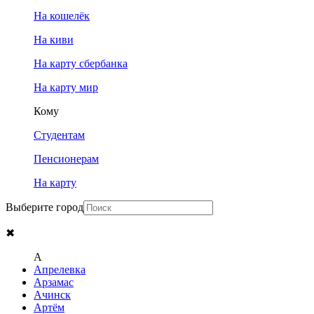
На кошелёк
На киви
На карту сбербанка
На карту мир
Кому
Студентам
Пенсионерам
На карту
Выберите город
✖
A
Апрелевка
Арзамас
Ачинск
Артём