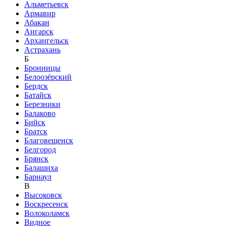
Альметьевск
Армавир
Абакан
Ангарск
Архангельск
Астрахань
Б
Бронницы
Белоозёрский
Бердск
Батайск
Березники
Балаково
Бийск
Братск
Благовещенск
Белгород
Брянск
Балашиха
Барнаул
В
Высоковск
Воскресенск
Волоколамск
Видное