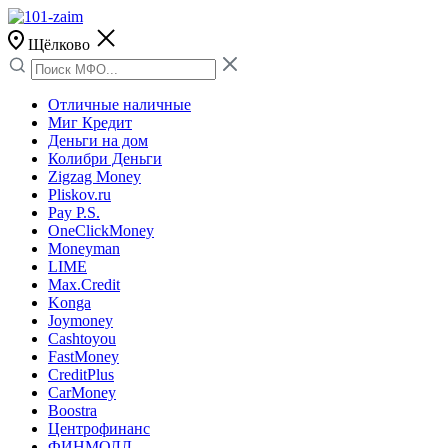
Щёлково
Отличные наличные
Миг Кредит
Деньги на дом
Колибри Деньги
Zigzag Money
Pliskov.ru
Pay P.S.
OneClickMoney
Moneyman
LIME
Max.Credit
Konga
Joymoney
Cashtoyou
FastMoney
CreditPlus
CarMoney
Boostra
Центрофинанс
ФИНМОЛЛ