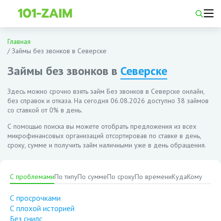
Главная
/
Займы без звонков в Северске
Займы без звонков в
Северске
Здесь можно срочно взять займ Без звонков в Северске онлайн,
без справок и отказа. На сегодня
06.08.2026
доступно 38 займов
со ставкой от 0% в день.
С помощью поиска вы можете отобрать предложения из всех
микрофинансовых организаций отсортировав по ставке в день,
сроку, сумме и получить займ наличными уже в день обращения.
С проблемами
По типу
По сумме
По сроку
По времени
Куда
Кому
С просрочками
С плохой историей
Без снилс