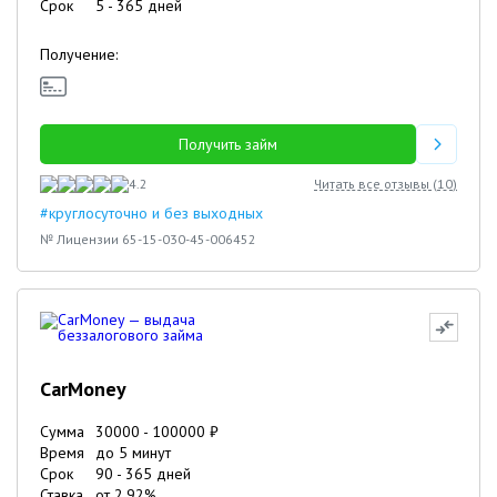
Срок
5
-
365
дней
Получение:
Получить займ
4.2
Читать все отзывы (
10
)
#круглосуточно и без выходных
№ Лицензии 65-15-030-45-006452
CarMoney
Сумма
30000
-
100000
₽
Время
до 5 минут
Срок
90
-
365
дней
Ставка
от
2.92
%