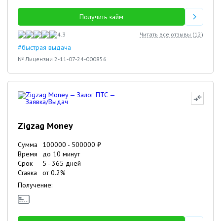
Получить займ
4.3
Читать все отзывы (
12
)
#быстрая выдача
№ Лицензии 2-11-07-24-000856
Zigzag Money
Сумма
100000
-
500000
₽
Время
до 10 минут
Срок
5
-
365
дней
Ставка
от
0.2
%
Получение: