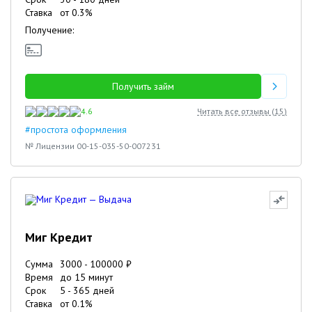
Ставка
от
0.3
%
Получение:
Получить займ
4.6
Читать все отзывы (
15
)
#простота оформления
№ Лицензии 00-15-035-50-007231
Миг Кредит
Сумма
3000
-
100000
₽
Время
до 15 минут
Срок
5
-
365
дней
Ставка
от
0.1
%