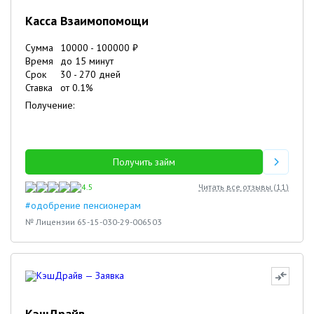
Касса Взаимопомощи
Сумма
10000
-
100000
₽
Время
до 15 минут
Срок
30
-
270
дней
Ставка
от
0.1
%
Получение:
Получить займ
4.5
Читать все отзывы (
11
)
#одобрение пенсионерам
№ Лицензии 65-15-030-29-006503
КэшДрайв