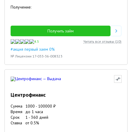
Получение:
Получить займ
4.5
Читать все отзывы (
10
)
#акция первый заем 0%
№ Лицензии 17-033-36-008323
Центрофинанс
Сумма
1000
-
100000
₽
Время
до 1 часа
Срок
1
-
360
дней
Ставка
от
0.5
%