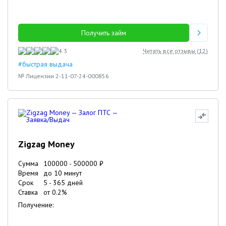
Получить займ
4.3
Читать все отзывы (
12
)
#быстрая выдача
№ Лицензии 2-11-07-24-000856
Zigzag Money
Сумма
100000
-
500000
₽
Время
до 10 минут
Срок
5
-
365
дней
Ставка
от
0.2
%
Получение: