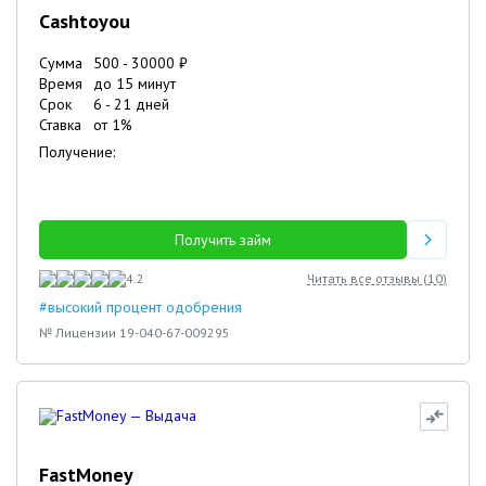
Cashtoyou
Сумма
500
-
30000
₽
Время
до 15 минут
Срок
6
-
21
дней
Ставка
от
1
%
Получение:
Получить займ
4.2
Читать все отзывы (
10
)
#высокий процент одобрения
№ Лицензии 19-040-67-009295
FastMoney