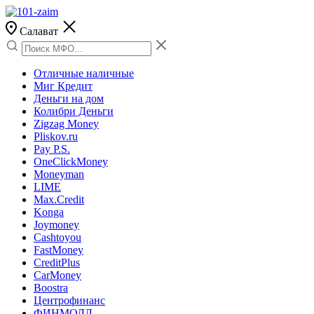
Салават
Отличные наличные
Миг Кредит
Деньги на дом
Колибри Деньги
Zigzag Money
Pliskov.ru
Pay P.S.
OneClickMoney
Moneyman
LIME
Max.Credit
Konga
Joymoney
Cashtoyou
FastMoney
CreditPlus
CarMoney
Boostra
Центрофинанс
ФИНМОЛЛ