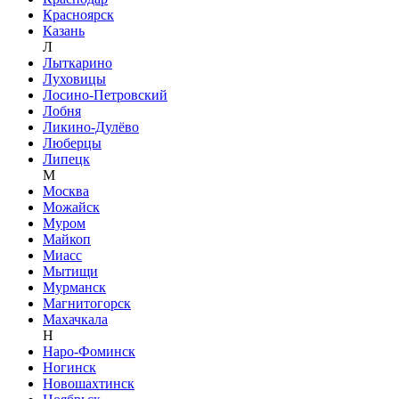
Красноярск
Казань
Л
Лыткарино
Луховицы
Лосино-Петровский
Лобня
Ликино-Дулёво
Люберцы
Липецк
М
Москва
Можайск
Муром
Майкоп
Миасс
Мытищи
Мурманск
Магнитогорск
Махачкала
Н
Наро-Фоминск
Ногинск
Новошахтинск