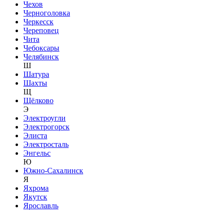
Чехов
Черноголовка
Черкесск
Череповец
Чита
Чебоксары
Челябинск
Ш
Шатура
Шахты
Щ
Щёлково
Э
Электроугли
Электрогорск
Элиста
Электросталь
Энгельс
Ю
Южно-Сахалинск
Я
Яхрома
Якутск
Ярославль