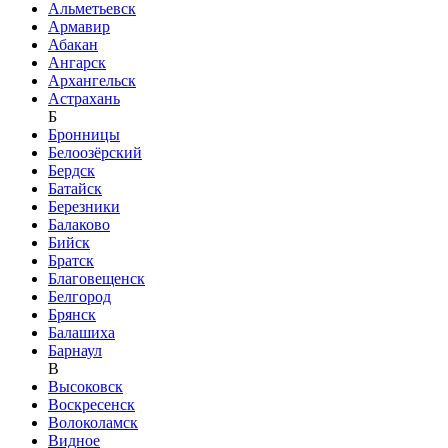
Альметьевск
Армавир
Абакан
Ангарск
Архангельск
Астрахань
Б
Бронницы
Белоозёрский
Бердск
Батайск
Березники
Балаково
Бийск
Братск
Благовещенск
Белгород
Брянск
Балашиха
Барнаул
В
Высоковск
Воскресенск
Волоколамск
Видное