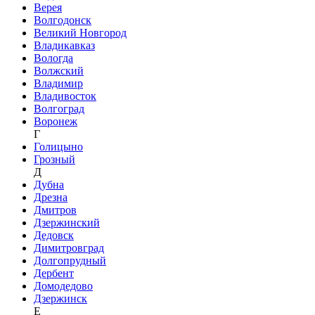
Верея
Волгодонск
Великий Новгород
Владикавказ
Вологда
Волжский
Владимир
Владивосток
Волгоград
Воронеж
Г
Голицыно
Грозный
Д
Дубна
Дрезна
Дмитров
Дзержинский
Дедовск
Димитровград
Долгопрудный
Дербент
Домодедово
Дзержинск
Е