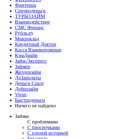
Финтерра
Срочноденьги
ТУРБОЗАЙМ
Взаимодействие
СМС Финанс
Рубль.ру
Микроклад
Кредитный Доктор
Касса Взаимопомощи
КэшДрайв
Займ-Экспресс
Займер
Желдорзайм
ДоЗарплаты
Деньги Сразу
Доброзайм
Vivus
Быстроденьги
Ничего не найдено
Займы
С проблемами
С просрочками
С плохой историей
Без снилс