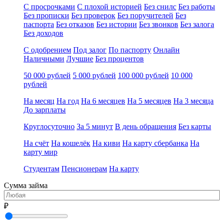
С просрочками
С плохой историей
Без снилс
Без работы
Без прописки
Без проверок
Без поручителей
Без
паспорта
Без отказов
Без истории
Без звонков
Без залога
Без доходов
С одобрением
Под залог
По паспорту
Онлайн
Наличными
Лучшие
Без процентов
50 000 рублей
5 000 рублей
100 000 рублей
10 000
рублей
На месяц
На год
На 6 месяцев
На 5 месяцев
На 3 месяца
До зарплаты
Круглосуточно
За 5 минут
В день обращения
Без карты
На счёт
На кошелёк
На киви
На карту сбербанка
На
карту мир
Студентам
Пенсионерам
На карту
Сумма займа
₽