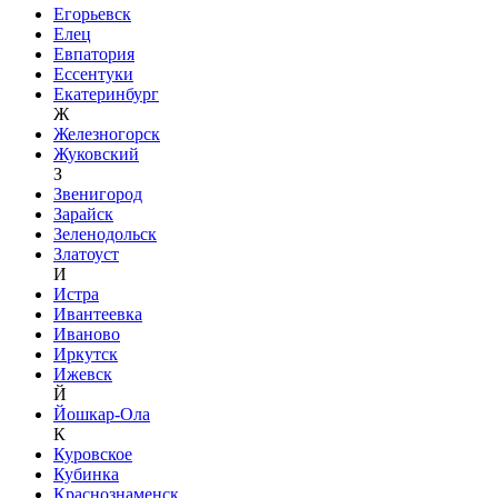
Егорьевск
Елец
Евпатория
Ессентуки
Екатеринбург
Ж
Железногорск
Жуковский
З
Звенигород
Зарайск
Зеленодольск
Златоуст
И
Истра
Ивантеевка
Иваново
Иркутск
Ижевск
Й
Йошкар-Ола
К
Куровское
Кубинка
Краснознаменск