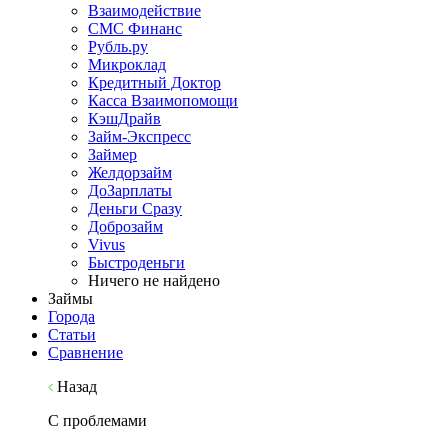
Взаимодействие
СМС Финанс
Рубль.ру
Микроклад
Кредитный Доктор
Касса Взаимопомощи
КэшДрайв
Займ-Экспресс
Займер
Желдорзайм
ДоЗарплаты
Деньги Сразу
Доброзайм
Vivus
Быстроденьги
Ничего не найдено
Займы
Города
Статьи
Сравнение
Назад
С проблемами