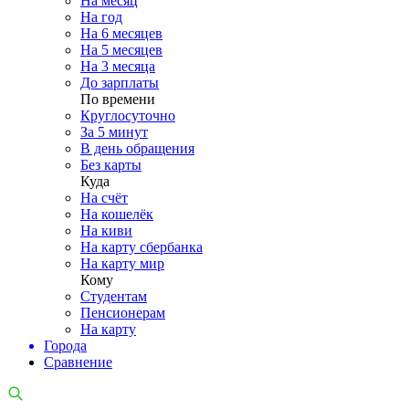
На месяц
На год
На 6 месяцев
На 5 месяцев
На 3 месяца
До зарплаты
По времени
Круглосуточно
За 5 минут
В день обращения
Без карты
Куда
На счёт
На кошелёк
На киви
На карту сбербанка
На карту мир
Кому
Студентам
Пенсионерам
На карту
Города
Сравнение