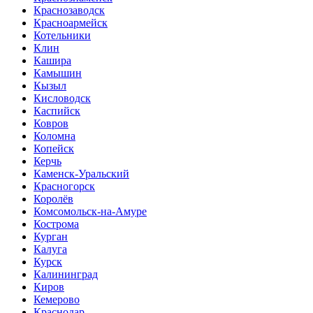
Краснозаводск
Красноармейск
Котельники
Клин
Кашира
Камышин
Кызыл
Кисловодск
Каспийск
Ковров
Коломна
Копейск
Керчь
Каменск-Уральский
Красногорск
Королёв
Комсомольск-на-Амуре
Кострома
Курган
Калуга
Курск
Калининград
Киров
Кемерово
Краснодар