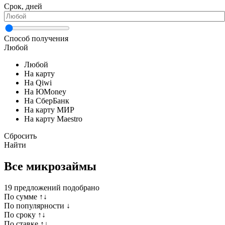
Срок, дней
Способ получения
Любой
Любой
На карту
На Qiwi
На ЮMoney
На СберБанк
На карту МИР
На карту Maestro
Сбросить
Найти
Все микрозаймы
19
предложений подобрано
По сумме ↑↓
По популярности ↓
По сроку ↑↓
По ставке ↑↓