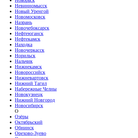
Ноябрьск
Невинномысск
Новый Уренгой
Новомосковск
Назрань
Новочебоксарск
Нефтеюганск
Нефтекамск
Находка
Новочеркасск
Норильск
Нальчик
Нижнекамск
Новороссийск
Нижневартовск
Нижний Тагил
Набережные Челны
Новокузнецк
Нижний Новгород
Новосибирск
О
Озёры
Октябрьский
Обнинск
Орехово-Зуево