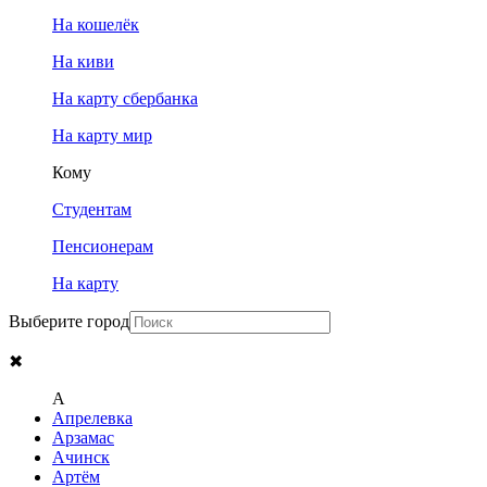
На кошелёк
На киви
На карту сбербанка
На карту мир
Кому
Студентам
Пенсионерам
На карту
Выберите город
✖
A
Апрелевка
Арзамас
Ачинск
Артём