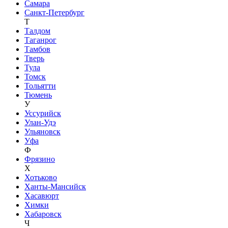
Самара
Санкт-Петербург
Т
Талдом
Таганрог
Тамбов
Тверь
Тула
Томск
Тольятти
Тюмень
У
Уссурийск
Улан-Удэ
Ульяновск
Уфа
Ф
Фрязино
Х
Хотьково
Ханты-Мансийск
Хасавюрт
Химки
Хабаровск
Ч