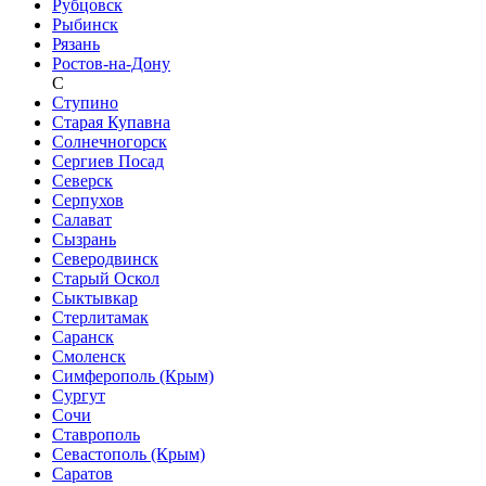
Рубцовск
Рыбинск
Рязань
Ростов-на-Дону
С
Ступино
Старая Купавна
Солнечногорск
Сергиев Посад
Северск
Серпухов
Салават
Сызрань
Северодвинск
Старый Оскол
Сыктывкар
Стерлитамак
Саранск
Смоленск
Симферополь (Крым)
Сургут
Сочи
Ставрополь
Севастополь (Крым)
Саратов