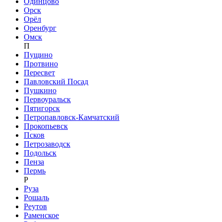
Одинцово
Орск
Орёл
Оренбург
Омск
П
Пущино
Протвино
Пересвет
Павловский Посад
Пушкино
Первоуральск
Пятигорск
Петропавловск-Камчатский
Прокопьевск
Псков
Петрозаводск
Подольск
Пенза
Пермь
Р
Руза
Рошаль
Реутов
Раменское