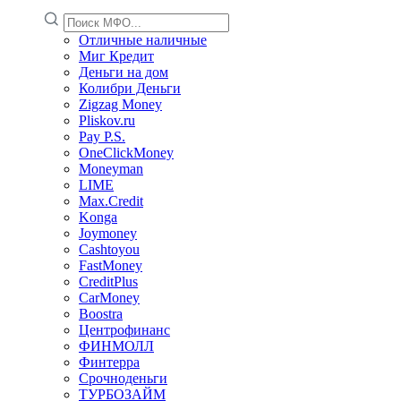
Отличные наличные
Миг Кредит
Деньги на дом
Колибри Деньги
Zigzag Money
Pliskov.ru
Pay P.S.
OneClickMoney
Moneyman
LIME
Max.Credit
Konga
Joymoney
Cashtoyou
FastMoney
CreditPlus
CarMoney
Boostra
Центрофинанс
ФИНМОЛЛ
Финтерра
Срочноденьги
ТУРБОЗАЙМ