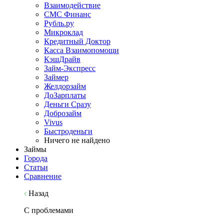
Взаимодействие
СМС Финанс
Рубль.ру
Микроклад
Кредитный Доктор
Касса Взаимопомощи
КэшДрайв
Займ-Экспресс
Займер
Желдорзайм
ДоЗарплаты
Деньги Сразу
Доброзайм
Vivus
Быстроденьги
Ничего не найдено
Займы
Города
Статьи
Сравнение
Назад
С проблемами