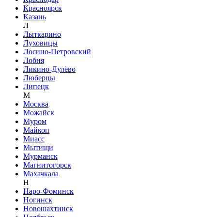
Красноярск
Казань
Л
Лыткарино
Луховицы
Лосино-Петровский
Лобня
Ликино-Дулёво
Люберцы
Липецк
М
Москва
Можайск
Муром
Майкоп
Миасс
Мытищи
Мурманск
Магнитогорск
Махачкала
Н
Наро-Фоминск
Ногинск
Новошахтинск