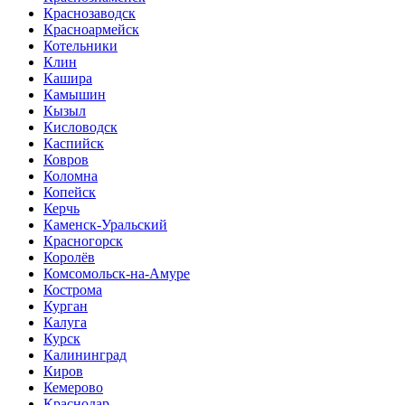
Краснозаводск
Красноармейск
Котельники
Клин
Кашира
Камышин
Кызыл
Кисловодск
Каспийск
Ковров
Коломна
Копейск
Керчь
Каменск-Уральский
Красногорск
Королёв
Комсомольск-на-Амуре
Кострома
Курган
Калуга
Курск
Калининград
Киров
Кемерово
Краснодар