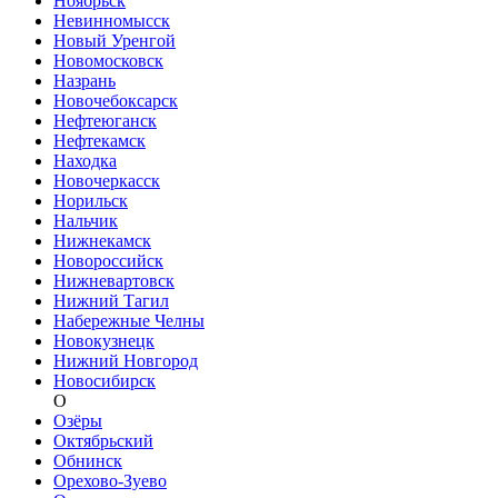
Ноябрьск
Невинномысск
Новый Уренгой
Новомосковск
Назрань
Новочебоксарск
Нефтеюганск
Нефтекамск
Находка
Новочеркасск
Норильск
Нальчик
Нижнекамск
Новороссийск
Нижневартовск
Нижний Тагил
Набережные Челны
Новокузнецк
Нижний Новгород
Новосибирск
О
Озёры
Октябрьский
Обнинск
Орехово-Зуево