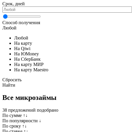
Срок, дней
Способ получения
Любой
Любой
На карту
На Qiwi
На ЮMoney
На СберБанк
На карту МИР
На карту Maestro
Сбросить
Найти
Все микрозаймы
38
предложений подобрано
По сумме ↑↓
По популярности ↓
По сроку ↑↓
По ставке ↑↓