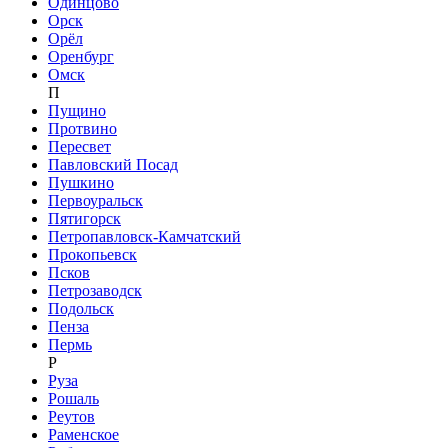
Одинцово
Орск
Орёл
Оренбург
Омск
П
Пущино
Протвино
Пересвет
Павловский Посад
Пушкино
Первоуральск
Пятигорск
Петропавловск-Камчатский
Прокопьевск
Псков
Петрозаводск
Подольск
Пенза
Пермь
Р
Руза
Рошаль
Реутов
Раменское