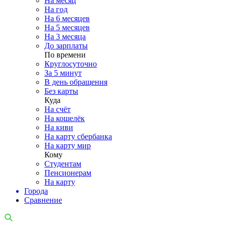
На месяц
На год
На 6 месяцев
На 5 месяцев
На 3 месяца
До зарплаты
По времени
Круглосуточно
За 5 минут
В день обращения
Без карты
Куда
На счёт
На кошелёк
На киви
На карту сбербанка
На карту мир
Кому
Студентам
Пенсионерам
На карту
Города
Сравнение