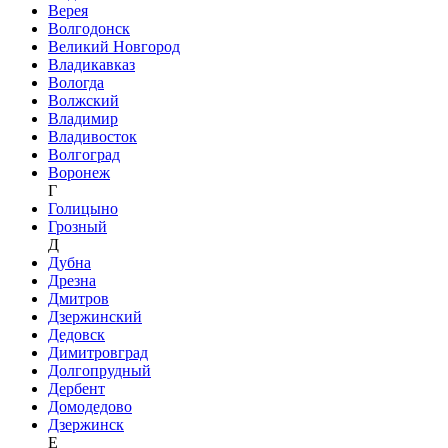
Верея
Волгодонск
Великий Новгород
Владикавказ
Вологда
Волжский
Владимир
Владивосток
Волгоград
Воронеж
Г
Голицыно
Грозный
Д
Дубна
Дрезна
Дмитров
Дзержинский
Дедовск
Димитровград
Долгопрудный
Дербент
Домодедово
Дзержинск
Е