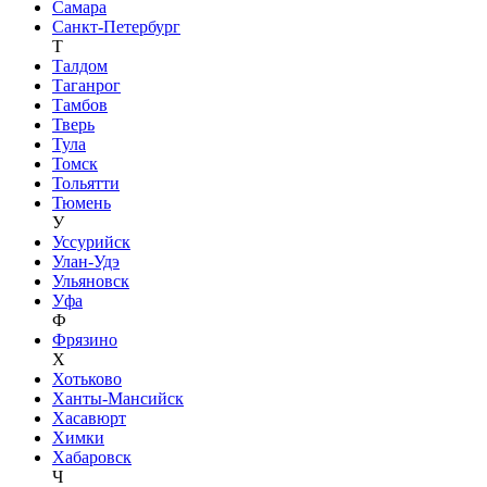
Самара
Санкт-Петербург
Т
Талдом
Таганрог
Тамбов
Тверь
Тула
Томск
Тольятти
Тюмень
У
Уссурийск
Улан-Удэ
Ульяновск
Уфа
Ф
Фрязино
Х
Хотьково
Ханты-Мансийск
Хасавюрт
Химки
Хабаровск
Ч