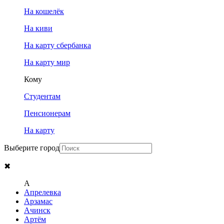
На кошелёк
На киви
На карту сбербанка
На карту мир
Кому
Студентам
Пенсионерам
На карту
Выберите город
✖
A
Апрелевка
Арзамас
Ачинск
Артём