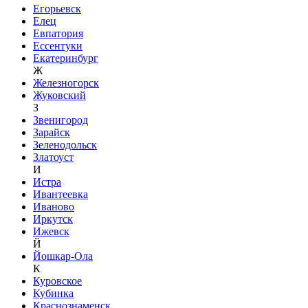
Егорьевск
Елец
Евпатория
Ессентуки
Екатеринбург
Ж
Железногорск
Жуковский
З
Звенигород
Зарайск
Зеленодольск
Златоуст
И
Истра
Ивантеевка
Иваново
Иркутск
Ижевск
Й
Йошкар-Ола
К
Куровское
Кубинка
Краснознаменск