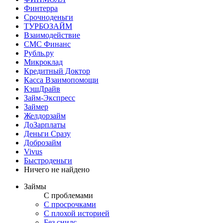
Финтерра
Срочноденьги
ТУРБОЗАЙМ
Взаимодействие
СМС Финанс
Рубль.ру
Микроклад
Кредитный Доктор
Касса Взаимопомощи
КэшДрайв
Займ-Экспресс
Займер
Желдорзайм
ДоЗарплаты
Деньги Сразу
Доброзайм
Vivus
Быстроденьги
Ничего не найдено
Займы
С проблемами
С просрочками
С плохой историей
Без снилс