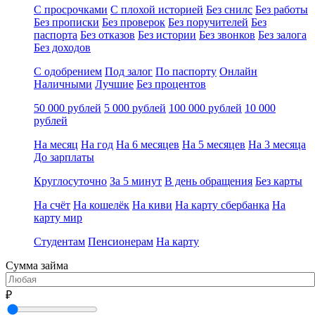
С просрочками
С плохой историей
Без снилс
Без работы
Без прописки
Без проверок
Без поручителей
Без
паспорта
Без отказов
Без истории
Без звонков
Без залога
Без доходов
С одобрением
Под залог
По паспорту
Онлайн
Наличными
Лучшие
Без процентов
50 000 рублей
5 000 рублей
100 000 рублей
10 000
рублей
На месяц
На год
На 6 месяцев
На 5 месяцев
На 3 месяца
До зарплаты
Круглосуточно
За 5 минут
В день обращения
Без карты
На счёт
На кошелёк
На киви
На карту сбербанка
На
карту мир
Студентам
Пенсионерам
На карту
Сумма займа
₽