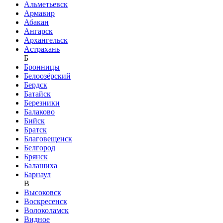
Альметьевск
Армавир
Абакан
Ангарск
Архангельск
Астрахань
Б
Бронницы
Белоозёрский
Бердск
Батайск
Березники
Балаково
Бийск
Братск
Благовещенск
Белгород
Брянск
Балашиха
Барнаул
В
Высоковск
Воскресенск
Волоколамск
Видное