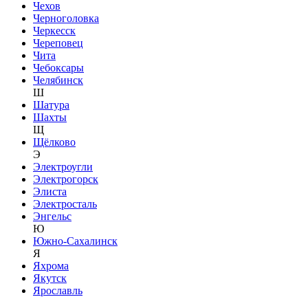
Чехов
Черноголовка
Черкесск
Череповец
Чита
Чебоксары
Челябинск
Ш
Шатура
Шахты
Щ
Щёлково
Э
Электроугли
Электрогорск
Элиста
Электросталь
Энгельс
Ю
Южно-Сахалинск
Я
Яхрома
Якутск
Ярославль