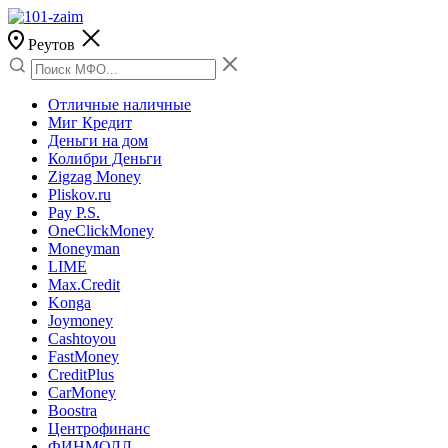
Реутов
Отличные наличные
Миг Кредит
Деньги на дом
Колибри Деньги
Zigzag Money
Pliskov.ru
Pay P.S.
OneClickMoney
Moneyman
LIME
Max.Credit
Konga
Joymoney
Cashtoyou
FastMoney
CreditPlus
CarMoney
Boostra
Центрофинанс
ФИНМОЛЛ