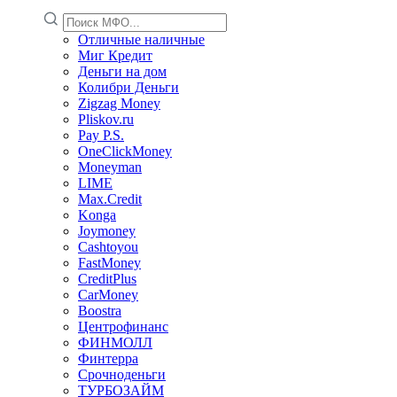
Отличные наличные
Миг Кредит
Деньги на дом
Колибри Деньги
Zigzag Money
Pliskov.ru
Pay P.S.
OneClickMoney
Moneyman
LIME
Max.Credit
Konga
Joymoney
Cashtoyou
FastMoney
CreditPlus
CarMoney
Boostra
Центрофинанс
ФИНМОЛЛ
Финтерра
Срочноденьги
ТУРБОЗАЙМ