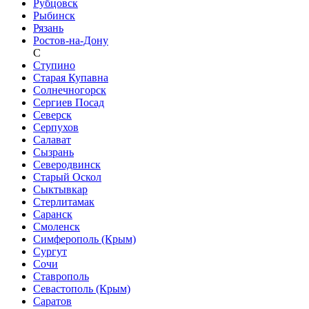
Рубцовск
Рыбинск
Рязань
Ростов-на-Дону
С
Ступино
Старая Купавна
Солнечногорск
Сергиев Посад
Северск
Серпухов
Салават
Сызрань
Северодвинск
Старый Оскол
Сыктывкар
Стерлитамак
Саранск
Смоленск
Симферополь (Крым)
Сургут
Сочи
Ставрополь
Севастополь (Крым)
Саратов