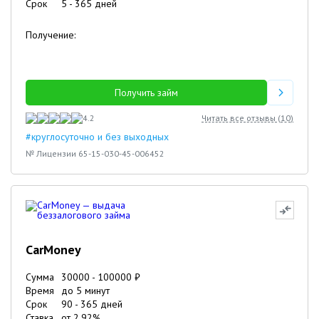
Срок
5
-
365
дней
Получение:
Получить займ
4.2
Читать все отзывы (
10
)
#круглосуточно и без выходных
№ Лицензии 65-15-030-45-006452
CarMoney
Сумма
30000
-
100000
₽
Время
до 5 минут
Срок
90
-
365
дней
Ставка
от
2.92
%