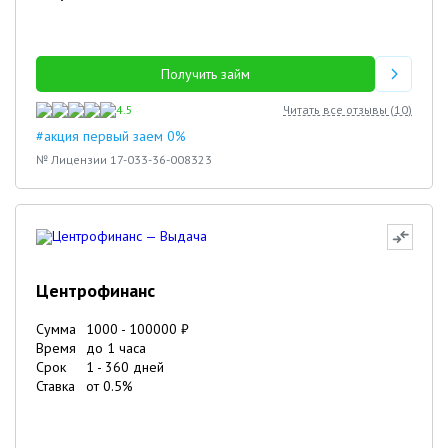
Получить займ
4.5
Читать все отзывы (
10
)
#акция первый заем 0%
№ Лицензии 17-033-36-008323
Центрофинанс
Сумма
1000
-
100000
₽
Время
до 1 часа
Срок
1
-
360
дней
Ставка
от
0.5
%