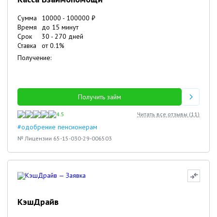
Сумма
10000
-
100000
₽
Время
до 15 минут
Срок
30
-
270
дней
Ставка
от
0.1
%
Получение:
Получить займ
4.5
Читать все отзывы (
11
)
#одобрение пенсионерам
№ Лицензии 65-15-030-29-006503
КэшДрайв