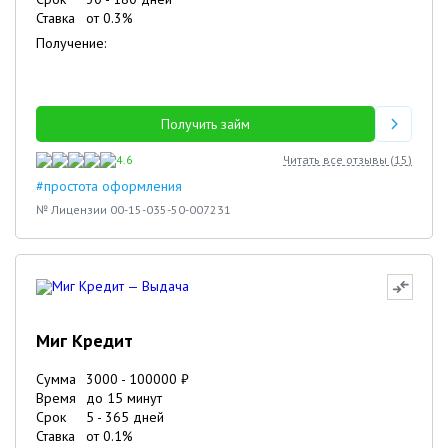
Ставка
от
0.3
%
Получение:
Получить займ
4.6
Читать все отзывы (
15
)
#простота оформления
№ Лицензии 00-15-035-50-007231
Миг Кредит
Сумма
3000
-
100000
₽
Время
до 15 минут
Срок
5
-
365
дней
Ставка
от
0.1
%