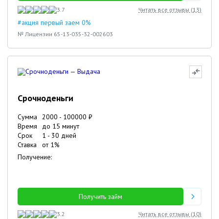
3.7
Читать все отзывы (
13
)
#акция первый заем 0%
№ Лицензии 65-13-035-32-002603
Срочноденьги
Сумма
2000
-
100000
₽
Время
до 15 минут
Срок
1
-
30
дней
Ставка
от
1
%
Получение:
Получить займ
3.2
Читать все отзывы (
10
)