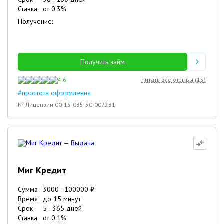
Ставка
от
0.3
%
Получение:
Получить займ
4.6
Читать все отзывы (
15
)
#простота оформления
№ Лицензии 00-15-035-50-007231
Миг Кредит
Сумма
3000
-
100000
₽
Время
до 15 минут
Срок
5
-
365
дней
Ставка
от
0.1
%