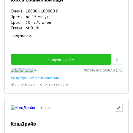
Сумма
10000
-
100000
₽
Время
до 15 минут
Срок
30
-
270
дней
Ставка
от
0.1
%
Получение:
Получить займ
4.5
Читать все отзывы (
11
)
#одобрение пенсионерам
№ Лицензии 65-15-030-29-006503
КэшДрайв