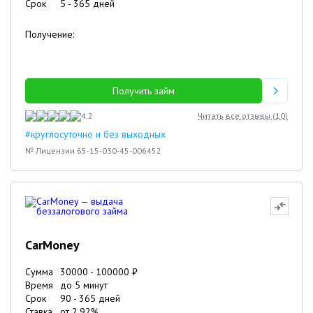
Срок
5
-
365
дней
Получение:
Получить займ
4.2
Читать все отзывы (
10
)
#круглосуточно и без выходных
№ Лицензии 65-15-030-45-006452
CarMoney
Сумма
30000
-
100000
₽
Время
до 5 минут
Срок
90
-
365
дней
Ставка
от
2.92
%