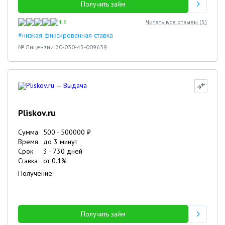
Получить займ
4.6
Читать все отзывы (
5
)
#низкая фиксированная ставка
№ Лицензии 20-030-45-009639
Pliskov.ru
Сумма
500
-
500000
₽
Время
до 3 минут
Срок
3
-
730
дней
Ставка
от
0.1
%
Получение:
Получить займ