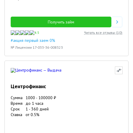
Получить займ
4.5
Читать все отзывы (
10
)
#акция первый заем 0%
№ Лицензии 17-033-36-008323
Центрофинанс
Сумма
1000
-
100000
₽
Время
до 1 часа
Срок
1
-
360
дней
Ставка
от
0.5
%