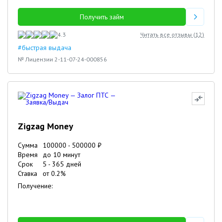
Получить займ
4.3
Читать все отзывы (
12
)
#быстрая выдача
№ Лицензии 2-11-07-24-000856
Zigzag Money
Сумма
100000
-
500000
₽
Время
до 10 минут
Срок
5
-
365
дней
Ставка
от
0.2
%
Получение: