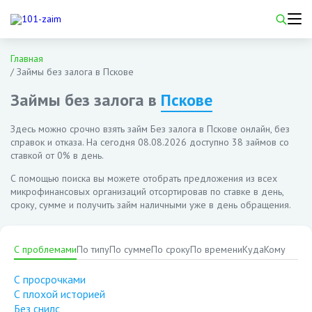
Главная
/
Займы без залога в Пскове
Займы без залога в
Пскове
Здесь можно срочно взять займ Без залога в Пскове онлайн, без
справок и отказа. На сегодня
08.08.2026
доступно 38 займов со
ставкой от 0% в день.
С помощью поиска вы можете отобрать предложения из всех
микрофинансовых организаций отсортировав по ставке в день,
сроку, сумме и получить займ наличными уже в день обращения.
С проблемами
По типу
По сумме
По сроку
По времени
Куда
Кому
С просрочками
С плохой историей
Без снилс