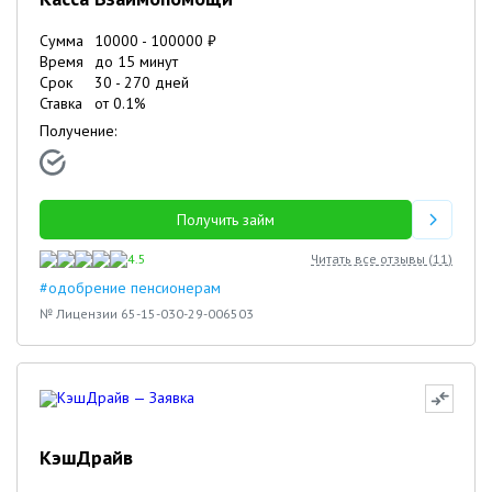
Сумма
10000
-
100000
₽
Время
до 15 минут
Срок
30
-
270
дней
Ставка
от
0.1
%
Получение:
Получить займ
4.5
Читать все отзывы (
11
)
#одобрение пенсионерам
№ Лицензии 65-15-030-29-006503
КэшДрайв