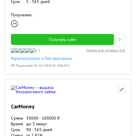
Срок
5
-
365
дней
Получение:
Получить займ
4.2
Читать все отзывы (
10
)
#круглосуточно и без выходных
№ Лицензии 65-15-030-45-006452
CarMoney
Сумма
30000
-
100000
₽
Время
до 5 минут
Срок
90
-
365
дней
Ставка
от
2.92
%