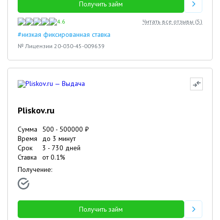
Получить займ
4.6
Читать все отзывы (
5
)
#низкая фиксированная ставка
№ Лицензии 20-030-45-009639
Pliskov.ru
Сумма
500
-
500000
₽
Время
до 3 минут
Срок
3
-
730
дней
Ставка
от
0.1
%
Получение:
Получить займ