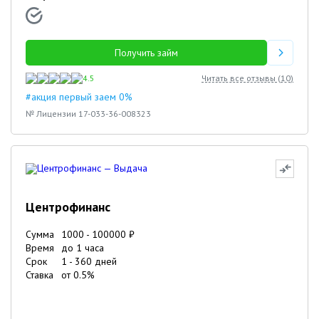
Получить займ
4.5
Читать все отзывы (
10
)
#акция первый заем 0%
№ Лицензии 17-033-36-008323
Центрофинанс
Сумма
1000
-
100000
₽
Время
до 1 часа
Срок
1
-
360
дней
Ставка
от
0.5
%