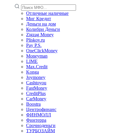
Отличные наличные
Миг Кредит
Деньги на дом
Колибри Деньги
Zigzag Money
Pliskov.ru
Pay P.S.
OneClickMoney
Moneyman
LIME
Max.Credit
Konga
Joymoney
Cashtoyou
FastMoney
CreditPlus
CarMoney
Boostra
Центрофинанс
ФИНМОЛЛ
Финтерра
Срочноденьги
ТУРБОЗАЙМ