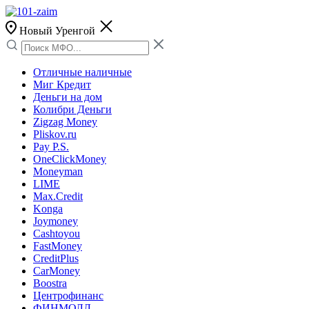
Новый Уренгой
Отличные наличные
Миг Кредит
Деньги на дом
Колибри Деньги
Zigzag Money
Pliskov.ru
Pay P.S.
OneClickMoney
Moneyman
LIME
Max.Credit
Konga
Joymoney
Cashtoyou
FastMoney
CreditPlus
CarMoney
Boostra
Центрофинанс
ФИНМОЛЛ