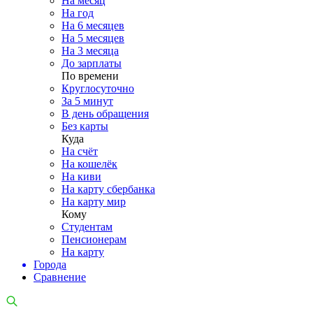
На месяц
На год
На 6 месяцев
На 5 месяцев
На 3 месяца
До зарплаты
По времени
Круглосуточно
За 5 минут
В день обращения
Без карты
Куда
На счёт
На кошелёк
На киви
На карту сбербанка
На карту мир
Кому
Студентам
Пенсионерам
На карту
Города
Сравнение