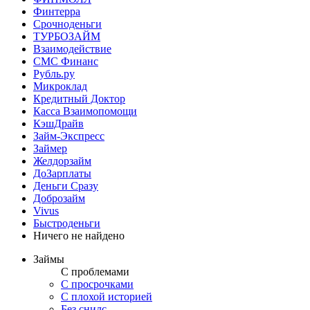
Финтерра
Срочноденьги
ТУРБОЗАЙМ
Взаимодействие
СМС Финанс
Рубль.ру
Микроклад
Кредитный Доктор
Касса Взаимопомощи
КэшДрайв
Займ-Экспресс
Займер
Желдорзайм
ДоЗарплаты
Деньги Сразу
Доброзайм
Vivus
Быстроденьги
Ничего не найдено
Займы
С проблемами
С просрочками
С плохой историей
Без снилс