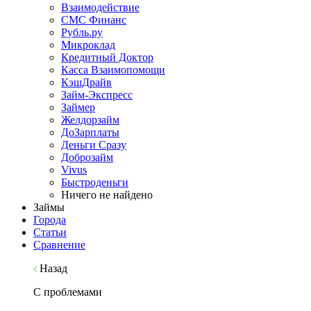
Взаимодействие
СМС Финанс
Рубль.ру
Микроклад
Кредитный Доктор
Касса Взаимопомощи
КэшДрайв
Займ-Экспресс
Займер
Желдорзайм
ДоЗарплаты
Деньги Сразу
Доброзайм
Vivus
Быстроденьги
Ничего не найдено
Займы
Города
Статьи
Сравнение
Назад
С проблемами