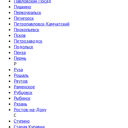
Павловский Посад
Пушкино
Первоуральск
Пятигорск
Петропавловск-Камчатский
Прокопьевск
Псков
Петрозаводск
Подольск
Пенза
Пермь
Р
Руза
Рошаль
Реутов
Раменское
Рубцовск
Рыбинск
Рязань
Ростов-на-Дону
С
Ступино
Старая Купавна