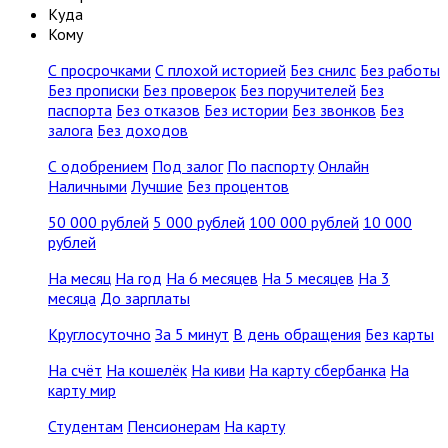
Куда
Кому
С просрочками
С плохой историей
Без снилс
Без работы
Без прописки
Без проверок
Без поручителей
Без
паспорта
Без отказов
Без истории
Без звонков
Без
залога
Без доходов
С одобрением
Под залог
По паспорту
Онлайн
Наличными
Лучшие
Без процентов
50 000 рублей
5 000 рублей
100 000 рублей
10 000
рублей
На месяц
На год
На 6 месяцев
На 5 месяцев
На 3
месяца
До зарплаты
Круглосуточно
За 5 минут
В день обращения
Без карты
На счёт
На кошелёк
На киви
На карту сбербанка
На
карту мир
Студентам
Пенсионерам
На карту