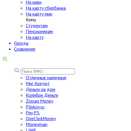
На киви
На карту сбербанка
На карту мир
Кому
Студентам
Пенсионерам
На карту
Города
Сравнение
Отличные наличные
Миг Кредит
Деньги на дом
Колибри Деньги
Zigzag Money
Pliskov.ru
Pay P.S.
OneClickMoney
Moneyman
LIME