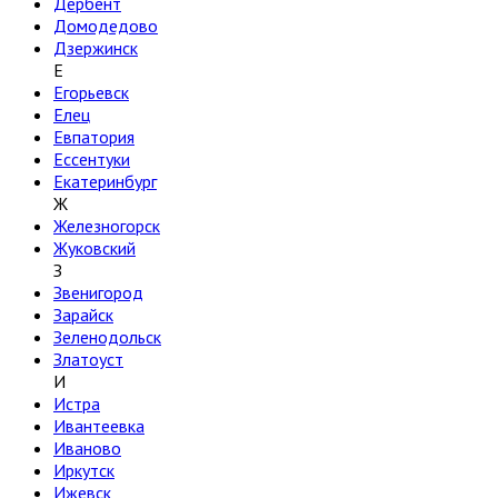
Дербент
Домодедово
Дзержинск
Е
Егорьевск
Елец
Евпатория
Ессентуки
Екатеринбург
Ж
Железногорск
Жуковский
З
Звенигород
Зарайск
Зеленодольск
Златоуст
И
Истра
Ивантеевка
Иваново
Иркутск
Ижевск