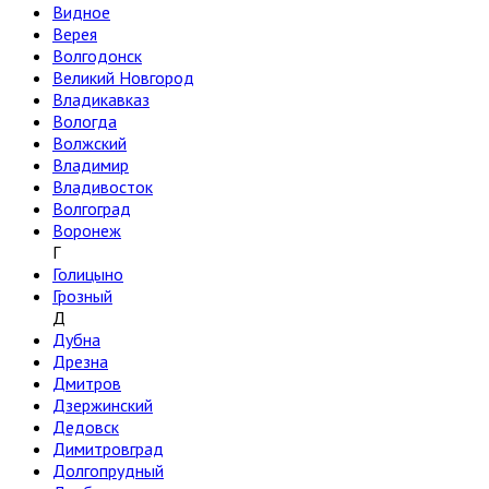
Видное
Верея
Волгодонск
Великий Новгород
Владикавказ
Вологда
Волжский
Владимир
Владивосток
Волгоград
Воронеж
Г
Голицыно
Грозный
Д
Дубна
Дрезна
Дмитров
Дзержинский
Дедовск
Димитровград
Долгопрудный