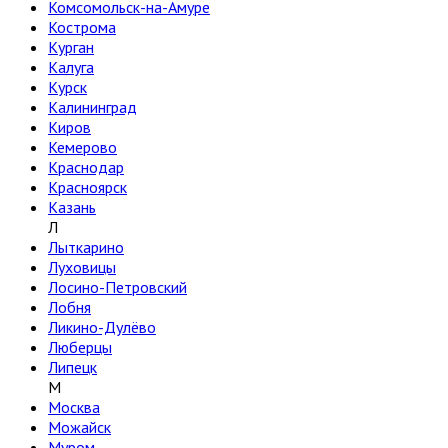
Комсомольск-на-Амуре
Кострома
Курган
Калуга
Курск
Калининград
Киров
Кемерово
Краснодар
Красноярск
Казань
Л
Лыткарино
Луховицы
Лосино-Петровский
Лобня
Ликино-Дулёво
Люберцы
Липецк
М
Москва
Можайск
Муром