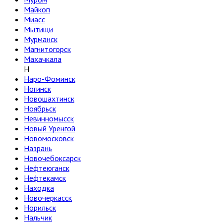
Майкоп
Миасс
Мытищи
Мурманск
Магнитогорск
Махачкала
Н
Наро-Фоминск
Ногинск
Новошахтинск
Ноябрьск
Невинномысск
Новый Уренгой
Новомосковск
Назрань
Новочебоксарск
Нефтеюганск
Нефтекамск
Находка
Новочеркасск
Норильск
Нальчик