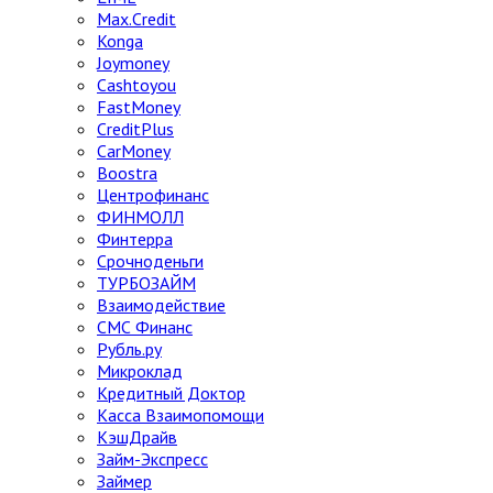
Max.Credit
Konga
Joymoney
Cashtoyou
FastMoney
CreditPlus
CarMoney
Boostra
Центрофинанс
ФИНМОЛЛ
Финтерра
Срочноденьги
ТУРБОЗАЙМ
Взаимодействие
СМС Финанс
Рубль.ру
Микроклад
Кредитный Доктор
Касса Взаимопомощи
КэшДрайв
Займ-Экспресс
Займер