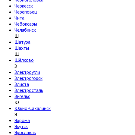
Черкесск
Череповец
Чита
Чебоксары
Челябинск
Ш
Шатура
Шахты
Щ
Щёлково
Э
Электроугли
Электрогорск
Элиста
Электросталь
Энгельс
Ю
Южно-Сахалинск
Я
Яхрома
Якутск
Ярославль