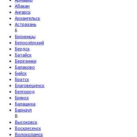
Абакан
Ангарск
Архангельск
Астрахань
Б
Бронницы
Белоозёрский
Бердск
Батайск
Березники
Балаково
Бийск
Братск
Благовещенск
Белгород
Брянск
Балашиха
Барнаул
В
Высоковск
Воскресенск
Волоколамск