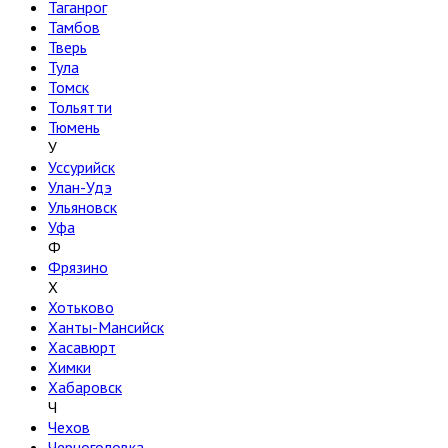
Таганрог
Тамбов
Тверь
Тула
Томск
Тольятти
Тюмень
У
Уссурийск
Улан-Удэ
Ульяновск
Уфа
Ф
Фрязино
Х
Хотьково
Ханты-Мансийск
Хасавюрт
Химки
Хабаровск
Ч
Чехов
Черноголовка