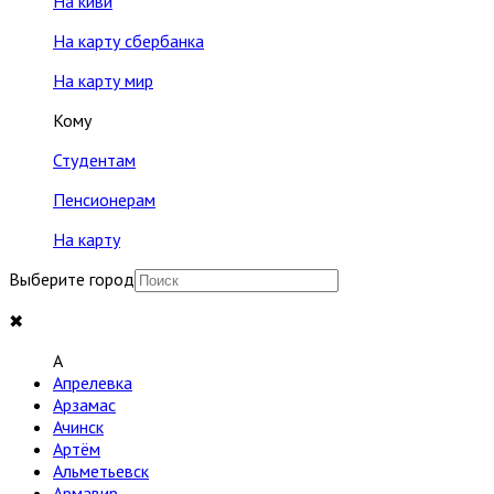
На киви
На карту сбербанка
На карту мир
Кому
Студентам
Пенсионерам
На карту
Выберите город
✖
A
Апрелевка
Арзамас
Ачинск
Артём
Альметьевск
Армавир