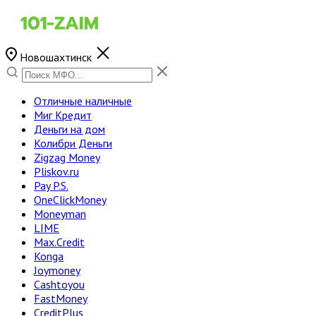
Новошахтинск
Отличные наличные
Миг Кредит
Деньги на дом
Колибри Деньги
Zigzag Money
Pliskov.ru
Pay P.S.
OneClickMoney
Moneyman
LIME
Max.Credit
Konga
Joymoney
Cashtoyou
FastMoney
CreditPlus