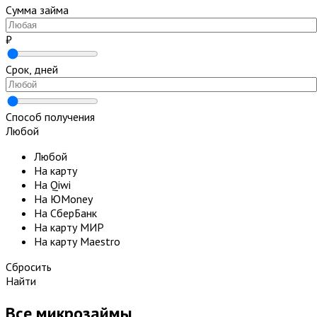
Сумма займа
₽
Срок, дней
Способ получения
Любой
Любой
На карту
На Qiwi
На ЮMoney
На СберБанк
На карту МИР
На карту Maestro
Сбросить
Найти
Все микрозаймы