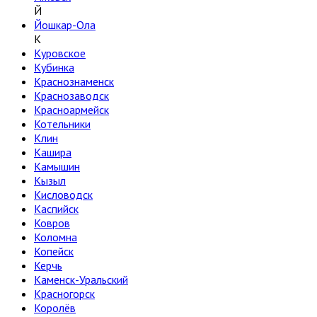
Й
Йошкар-Ола
К
Куровское
Кубинка
Краснознаменск
Краснозаводск
Красноармейск
Котельники
Клин
Кашира
Камышин
Кызыл
Кисловодск
Каспийск
Ковров
Коломна
Копейск
Керчь
Каменск-Уральский
Красногорск
Королёв