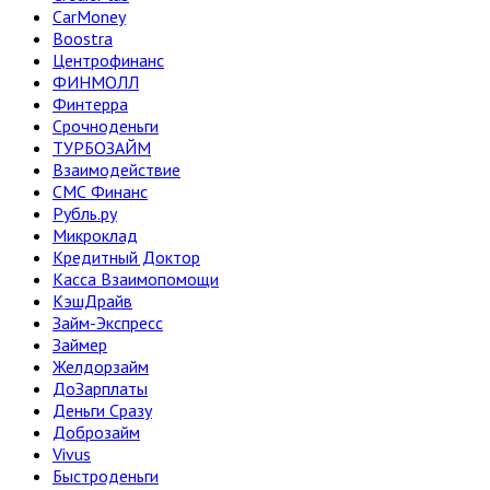
CarMoney
Boostra
Центрофинанс
ФИНМОЛЛ
Финтерра
Срочноденьги
ТУРБОЗАЙМ
Взаимодействие
СМС Финанс
Рубль.ру
Микроклад
Кредитный Доктор
Касса Взаимопомощи
КэшДрайв
Займ-Экспресс
Займер
Желдорзайм
ДоЗарплаты
Деньги Сразу
Доброзайм
Vivus
Быстроденьги