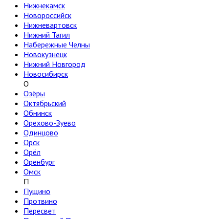
Нижнекамск
Новороссийск
Нижневартовск
Нижний Тагил
Набережные Челны
Новокузнецк
Нижний Новгород
Новосибирск
О
Озёры
Октябрьский
Обнинск
Орехово-Зуево
Одинцово
Орск
Орёл
Оренбург
Омск
П
Пущино
Протвино
Пересвет