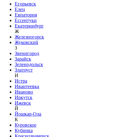
Егорьевск
Елец
Евпатория
Ессентуки
Екатеринбург
Ж
Железногорск
Жуковский
З
Звенигород
Зарайск
Зеленодольск
Златоуст
И
Истра
Ивантеевка
Иваново
Иркутск
Ижевск
Й
Йошкар-Ола
К
Куровское
Кубинка
Краснознаменск