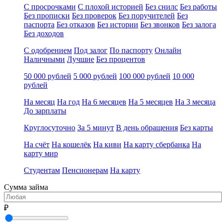
С просрочками
С плохой историей
Без снилс
Без работы
Без прописки
Без проверок
Без поручителей
Без
паспорта
Без отказов
Без истории
Без звонков
Без залога
Без доходов
С одобрением
Под залог
По паспорту
Онлайн
Наличными
Лучшие
Без процентов
50 000 рублей
5 000 рублей
100 000 рублей
10 000
рублей
На месяц
На год
На 6 месяцев
На 5 месяцев
На 3 месяца
До зарплаты
Круглосуточно
За 5 минут
В день обращения
Без карты
На счёт
На кошелёк
На киви
На карту сбербанка
На
карту мир
Студентам
Пенсионерам
На карту
Сумма займа
₽