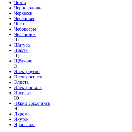
Чехов
Черноголовка
Черкесск
Череповец
Чита
Чебоксары
Челябинск
Ш
Шатура
Шахты
Щ
Щёлково
Э
Электроугли
Электрогорск
Элиста
Электросталь
Энгельс
Ю
Южно-Сахалинск
Я
Яхрома
Якутск
Ярославль