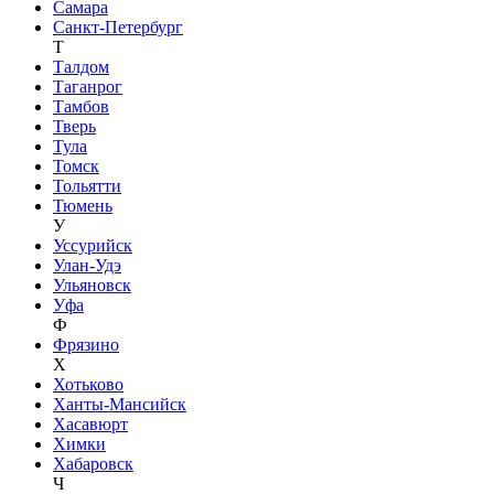
Самара
Санкт-Петербург
Т
Талдом
Таганрог
Тамбов
Тверь
Тула
Томск
Тольятти
Тюмень
У
Уссурийск
Улан-Удэ
Ульяновск
Уфа
Ф
Фрязино
Х
Хотьково
Ханты-Мансийск
Хасавюрт
Химки
Хабаровск
Ч