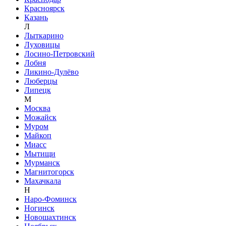
Красноярск
Казань
Л
Лыткарино
Луховицы
Лосино-Петровский
Лобня
Ликино-Дулёво
Люберцы
Липецк
М
Москва
Можайск
Муром
Майкоп
Миасс
Мытищи
Мурманск
Магнитогорск
Махачкала
Н
Наро-Фоминск
Ногинск
Новошахтинск