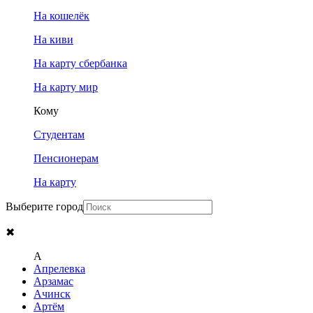
На кошелёк
На киви
На карту сбербанка
На карту мир
Кому
Студентам
Пенсионерам
На карту
Выберите город
✖
A
Апрелевка
Арзамас
Ачинск
Артём