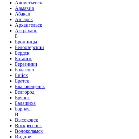
Альметьевск
Армавир
Абакан
Ангарск
Архангельск
Астрахань
Б
Бронницы
Белоозёрский
Бердск
Батайск
Березники
Балаково
Бийск
Братск
Благовещенск
Белгород
Брянск
Балашиха
Барнаул
В
Высоковск
Воскресенск
Волоколамск
Видное