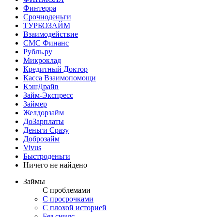
Финтерра
Срочноденьги
ТУРБОЗАЙМ
Взаимодействие
СМС Финанс
Рубль.ру
Микроклад
Кредитный Доктор
Касса Взаимопомощи
КэшДрайв
Займ-Экспресс
Займер
Желдорзайм
ДоЗарплаты
Деньги Сразу
Доброзайм
Vivus
Быстроденьги
Ничего не найдено
Займы
С проблемами
С просрочками
С плохой историей
Без снилс