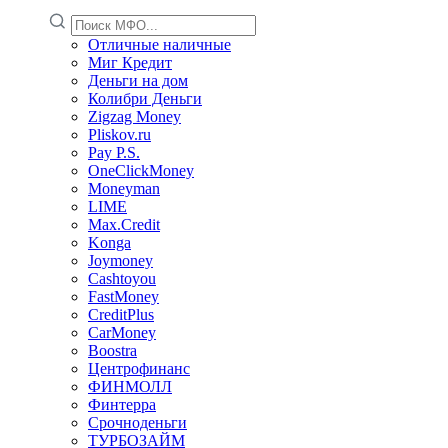
Отличные наличные
Миг Кредит
Деньги на дом
Колибри Деньги
Zigzag Money
Pliskov.ru
Pay P.S.
OneClickMoney
Moneyman
LIME
Max.Credit
Konga
Joymoney
Cashtoyou
FastMoney
CreditPlus
CarMoney
Boostra
Центрофинанс
ФИНМОЛЛ
Финтерра
Срочноденьги
ТУРБОЗАЙМ