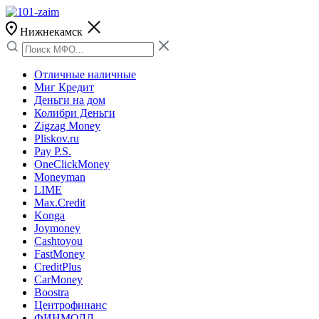
Нижнекамск
Отличные наличные
Миг Кредит
Деньги на дом
Колибри Деньги
Zigzag Money
Pliskov.ru
Pay P.S.
OneClickMoney
Moneyman
LIME
Max.Credit
Konga
Joymoney
Cashtoyou
FastMoney
CreditPlus
CarMoney
Boostra
Центрофинанс
ФИНМОЛЛ