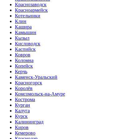
Краснозаводск
Красноармейск
Котельники
Клин
Кашира
Камышин
Кызыл
Кисловодск
Каспийск
Ковров
Коломна
Копейск
Керчь
Каменск-Уральский
Красногорск
Королёв
Комсомольск-на-Амуре
Кострома
Курган
Калуга
Курск
Калининград
Киров
Кемерово
Краснодар