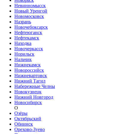
Ноябрьск
Невинномысск
Новый Уренгой
Новомосковск
Назрань
Новочебоксарск
Нефтеюганск
Нефтекамск
Находка
Новочеркасск
Норильск
Нальчик
Нижнекамск
Новороссийск
Нижневартовск
Нижний Тагил
Набережные Челны
Новокузнецк
Нижний Новгород
Новосибирск
О
Озёры
Октябрьский
Обнинск
Орехово-Зуево