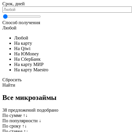
Срок, дней
Способ получения
Любой
Любой
На карту
На Qiwi
На ЮMoney
На СберБанк
На карту МИР
На карту Maestro
Сбросить
Найти
Все микрозаймы
38
предложений подобрано
По сумме ↑↓
По популярности ↓
По сроку ↑↓
По ставке ↑↓