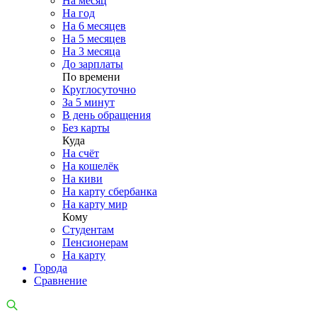
На месяц
На год
На 6 месяцев
На 5 месяцев
На 3 месяца
До зарплаты
По времени
Круглосуточно
За 5 минут
В день обращения
Без карты
Куда
На счёт
На кошелёк
На киви
На карту сбербанка
На карту мир
Кому
Студентам
Пенсионерам
На карту
Города
Сравнение