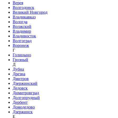
Верея
Волгодонск
Великий Новгород
Владикавказ
Вологда
Волжский
Владимир
Владивосток
Волгоград
Воронеж
Г
Голицыно
Грозный
Д
Дубна
Дрезна
Дмитров
Дзержинский
Дедовск
Димитровград
Долгопрудный
Дербент
Домодедово
Дзержинск
Е