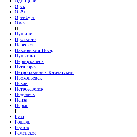
Одинцово
Орск
Орёл
Оренбург
Омск
П
Пущино
Протвино
Пересвет
Павловский Посад
Пушкино
Первоуральск
Пятигорск
Петропавловск-Камчатский
Прокопьевск
Псков
Петрозаводск
Подольск
Пенза
Пермь
Р
Руза
Рошаль
Реутов
Раменское