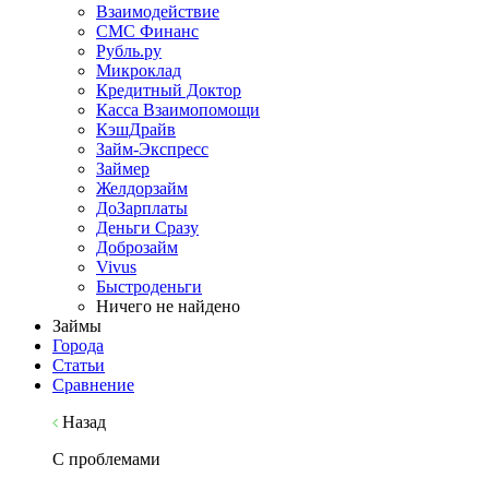
Взаимодействие
СМС Финанс
Рубль.ру
Микроклад
Кредитный Доктор
Касса Взаимопомощи
КэшДрайв
Займ-Экспресс
Займер
Желдорзайм
ДоЗарплаты
Деньги Сразу
Доброзайм
Vivus
Быстроденьги
Ничего не найдено
Займы
Города
Статьи
Сравнение
Назад
С проблемами