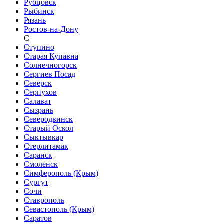
Рубцовск
Рыбинск
Рязань
Ростов-на-Дону
С
Ступино
Старая Купавна
Солнечногорск
Сергиев Посад
Северск
Серпухов
Салават
Сызрань
Северодвинск
Старый Оскол
Сыктывкар
Стерлитамак
Саранск
Смоленск
Симферополь (Крым)
Сургут
Сочи
Ставрополь
Севастополь (Крым)
Саратов