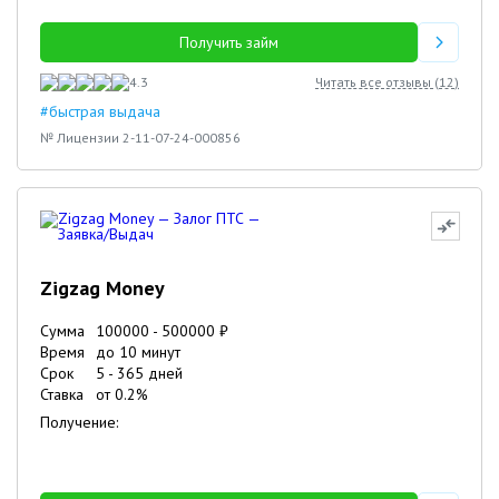
Получить займ
4.3
Читать все отзывы (
12
)
#быстрая выдача
№ Лицензии 2-11-07-24-000856
Zigzag Money
Сумма
100000
-
500000
₽
Время
до 10 минут
Срок
5
-
365
дней
Ставка
от
0.2
%
Получение: