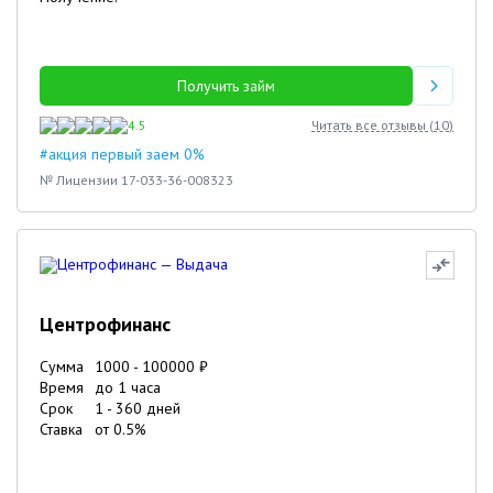
Получить займ
4.5
Читать все отзывы (
10
)
#акция первый заем 0%
№ Лицензии 17-033-36-008323
Центрофинанс
Сумма
1000
-
100000
₽
Время
до 1 часа
Срок
1
-
360
дней
Ставка
от
0.5
%