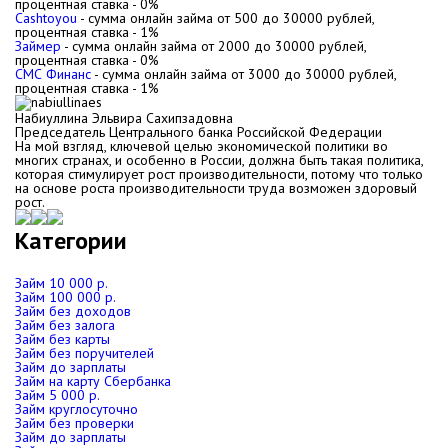
процентная ставка -
0%
Cashtoyou
- сумма онлайн займа от
500
до
30000
рублей,
процентная ставка -
1%
Займер
- сумма онлайн займа от
2000
до
30000
рублей,
процентная ставка -
0%
СМС Финанс
- сумма онлайн займа от
3000
до
30000
рублей,
процентная ставка -
1%
Набиуллина Эльвира Сахипзадовна
Председатель Центрального банка Российской Федерации
На мой взгляд, ключевой целью экономической политики во
многих странах, и особенно в России, должна быть такая политика,
которая стимулирует рост производительности, потому что только
на основе роста производительности труда возможен здоровый
рост.
Категории
Займ 10 000 р.
Займ 100 000 р.
Займ без доходов
Займ без залога
Займ без карты
Займ без поручителей
Займ до зарплаты
Займ на карту Сбербанка
Займ 5 000 р.
Займ круглосуточно
Займ без проверки
Займ до зарплаты