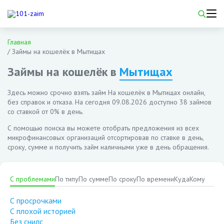
Главная
/
Займы на кошелёк в Мытищах
Займы на кошелёк в
Мытищах
Здесь можно срочно взять займ На кошелёк в Мытищах онлайн,
без справок и отказа. На сегодня
09.08.2026
доступно 38 займов
со ставкой от 0% в день.
С помощью поиска вы можете отобрать предложения из всех
микрофинансовых организаций отсортировав по ставке в день,
сроку, сумме и получить займ наличными уже в день обращения.
С проблемами
По типу
По сумме
По сроку
По времени
Куда
Кому
С просрочками
С плохой историей
Без снилс