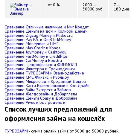
от 0 %
2000 —
7 —
30000 руб.
180 дней
Займер
Сравнение Отличные наличные и Миг Кредит
Сравнение Деньги на дом и Колибри Деньги
Сравнение Zigzag Money и Pliskov.ru
Сравнение Pay P.S. и OneClickMoney
Сравнение Moneyman и LIME
Сравнение Max.Credit и Konga
Сравнение Joymoney и Cashtoyou
Сравнение FastMoney и CreditPlus
Сравнение CarMoney и Boostra
Сравнение Центрофинанс и ФИНМОЛЛ
Сравнение Финтерра и Срочноденьги
Сравнение ТУРБОЗАЙМ и Взаимодействие
Сравнение СМС Финанс и Рубль.ру
Сравнение Микроклад и Кредитный Доктор
Сравнение Касса Взаимопомощи и КэшДрайв
Сравнение Займ-Экспресс и Займер
Сравнение Желдорзайм и ДоЗарплаты
Сравнение Деньги Сразу и Доброзайм
Сравнение Vivus и Быстроденьги
Список лучших предложений для
оформления займа на кошелёк
ТУРБОЗАЙМ
- сумма онлайн займа от
3000
до
50000
рублей,