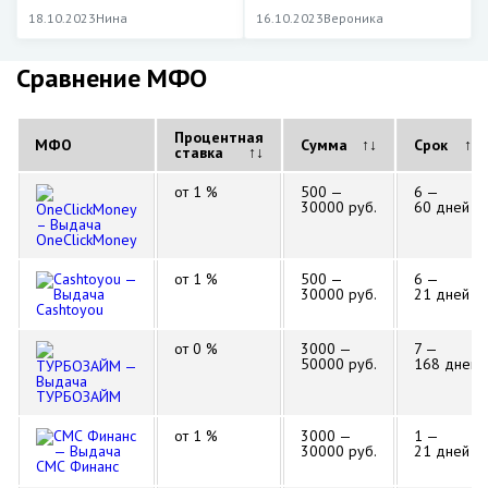
18.10.2023
Нина
16.10.2023
Вероника
Сравнение МФО
Процентная
МФО
Сумма
↑↓
Срок
↑↓
ставка
↑↓
от 1 %
500 —
6 —
30000 руб.
60 дней
OneClickMoney
от 1 %
500 —
6 —
30000 руб.
21 дней
Cashtoyou
от 0 %
3000 —
7 —
50000 руб.
168 дней
ТУРБОЗАЙМ
от 1 %
3000 —
1 —
30000 руб.
21 дней
СМС Финанс