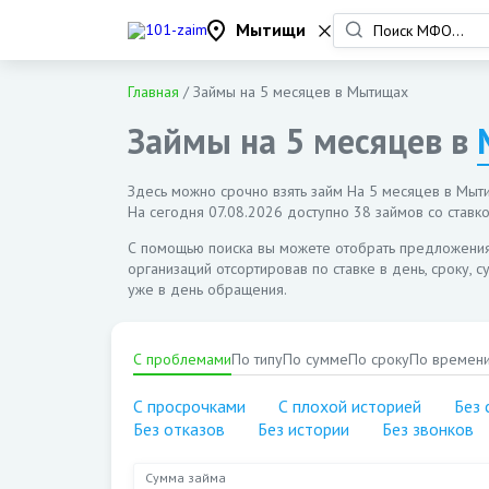
Мытищи
Главная
/
Займы на 5 месяцев в Мытищах
Займы на 5 месяцев в
Здесь можно срочно взять займ На 5 месяцев в Мытищ
На сегодня
07.08.2026
доступно 38 займов со ставко
С помощью поиска вы можете отобрать предложени
организаций отсортировав по ставке в день, сроку, 
уже в день обращения.
С проблемами
По типу
По сумме
По сроку
По времен
С просрочками
С плохой историей
Без 
Без отказов
Без истории
Без звонков
Сумма займа