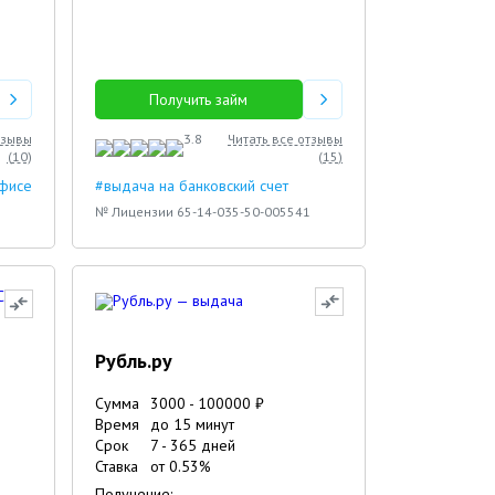
Получить займ
тзывы
3.8
Читать все отзывы
(
10
)
(
15
)
офисе
#выдача на банковский счет
№ Лицензии 65-14-035-50-005541
Рубль.ру
Сумма
3000
-
100000
₽
Время
до 15 минут
Срок
7
-
365
дней
Ставка
от
0.53
%
Получение: