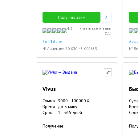
Получить займ
4.3
Читать все отзывы
(
11
)
#от 18 лет
#вы
№ Лицензии 20-030-45-009653
№ Ли
Vivus
Быс
Сумма
3000
-
100000
₽
Сум
Время
до 5 минут
Вре
Срок
1
-
365
дней
Сро
Получение:
Полу