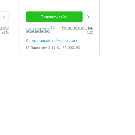
Получить займ
тзывы
3.2
Читать все отзывы
(
10
)
(
12
)
#с доставкой займа на дом
№ Лицензии 2-11-01-77-000192