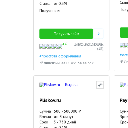
Став
Ставка
от
0.3
%
Полу
Получение:
Получить займ
4.6
Читать все отзывы
(
15
)
#ест
#простота оформления
№ Ли
№ Лицензии 00-15-035-50-007231
Pliskov.ru
Pay 
Сумма
500
-
500000
₽
Сум
Время
до 3 минут
Вре
Срок
3
-
730
дней
Сро
Ставка
от
0.1
%