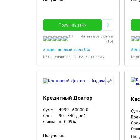
Получить займ
3.7
Читать все отзывы
(
13
)
#акция первый заем 0%
#без
№ Лицензии 65-13-035-32-002603
№ Ли
Кредитный Доктор
Ка
Сумма
4999
-
60000
₽
Сум
Срок
90
-
540
дней
Вре
Ставка
от
0.09
%
Сро
Став
Получение:
Полу