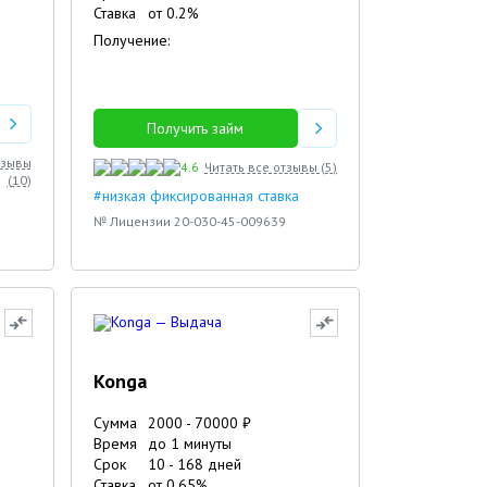
Ставка
от
0.2
%
Получение:
Получить займ
тзывы
4.6
Читать все отзывы (
5
)
(
10
)
#низкая фиксированная ставка
№ Лицензии 20-030-45-009639
Konga
Сумма
2000
-
70000
₽
Время
до 1 минуты
Срок
10
-
168
дней
Ставка
от
0.65
%