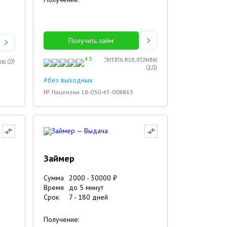
Получить займ
4.5
Читать все отзывы
вы (
0
)
(
10
)
#без выходных
№ Лицензии 18-030-45-008863
Займер
Сумма
2000
-
30000
₽
Время
до 5 минут
Срок
7
-
180
дней
Получение: