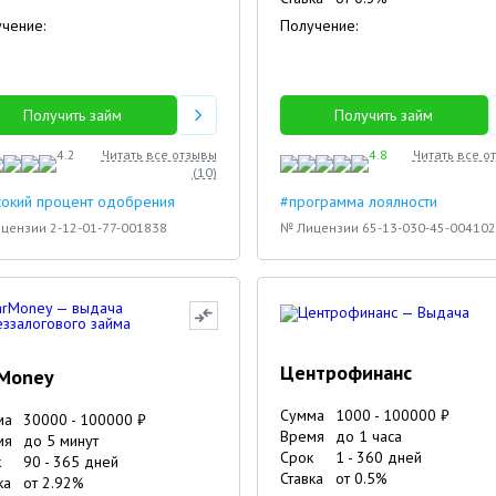
чение:
Получение:
Получить займ
Получить займ
4.2
Читать все отзывы
4.8
Читать все о
(
10
)
сокий процент одобрения
#программа лоялности
цензии 2-12-01-77-001838
№ Лицензии 65-13-030-45-004102
Центрофинанс
rMoney
Сумма
1000
-
100000
₽
ма
30000
-
100000
₽
Время
до 1 часа
мя
до 5 минут
Срок
1
-
360
дней
к
90
-
365
дней
Ставка
от
0.5
%
ка
от
2.92
%