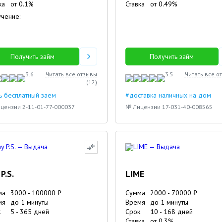
ка
от
0.1
%
Ставка
от
0.49
%
чение:
Получить займ
Получить займ
3.6
Читать все отзывы
3.5
Читать все о
(
12
)
ь бесплатный заем
#доставка наличных на дом
цензии 2-11-01-77-000037
№ Лицензии 17-031-40-008565
P.S.
LIME
ма
3000
-
100000
₽
Сумма
2000
-
70000
₽
мя
до 1 минуты
Время
до 1 минуты
к
5
-
365
дней
Срок
10
-
168
дней
Ставка
от
0.3
%