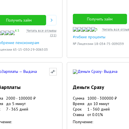
Получить займ
Получить займ
5
Читать все отзы
4.5
Читать все отзывы
(
11
)
#гибкие проценты
обрение пенсионерам
№ Лицензии 18-034-75-009039
цензии 65-15-030-29-006503
Зарплаты
Деньги Сразу
ма
2000
-
100000
₽
Сумма
1000
-
300000
₽
мя
до 5 минут
Время
до 10 минут
к
7
-
365
дней
Срок
1
-
360
дней
Ставка
от
0.01
%
чение:
Получение: