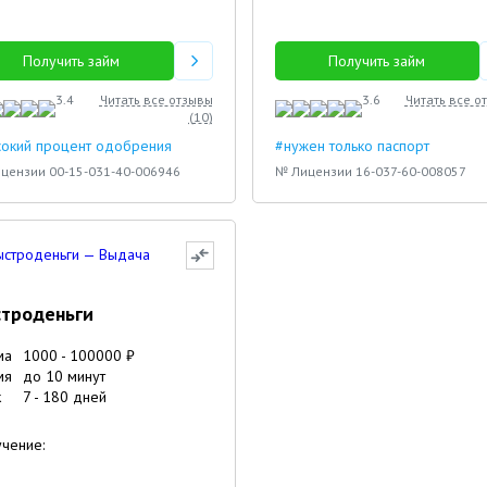
Получить займ
Получить займ
3.4
Читать все отзывы
3.6
Читать все о
(
10
)
сокий процент одобрения
#нужен только паспорт
цензии 00-15-031-40-006946
№ Лицензии 16-037-60-008057
троденьги
ма
1000
-
100000
₽
мя
до 10 минут
к
7
-
180
дней
чение: