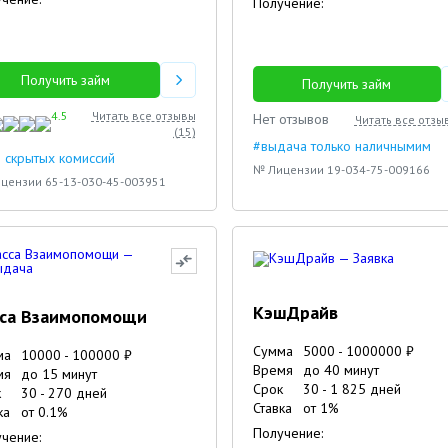
Получение:
Получить займ
Получить займ
4.5
Читать все отзывы
Нет отзывов
Читать все отзы
(
15
)
#выдача только наличнымим
 скрытых комиссий
№ Лицензии 19-034-75-009166
цензии 65-13-030-45-003951
КэшДрайв
сса Взаимопомощи
Сумма
5000
-
1000000
₽
ма
10000
-
100000
₽
Время
до 40 минут
мя
до 15 минут
Срок
30
-
1 825
дней
к
30
-
270
дней
Ставка
от
1
%
ка
от
0.1
%
Получение:
чение: