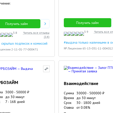
чение:
Получить займ
Получить займ
3.9
Читать все о
3.8
Читать все отзывы
(
14
)
#выдача только наличными в 
 скрытых подписок и комиссий
№ Лицензии 65-13-031-11-004012
цензии 2-11-01-77-000471
РБОЗАЙМ
Взаимодействие
ма
3000
-
50000
₽
Сумма
30000
-
500000
₽
мя
до 30 минут
Время
до 30 минут
к
7
-
168
дней
Срок
30
-
1800
дней
Ставка
от
0.08
%
чение: