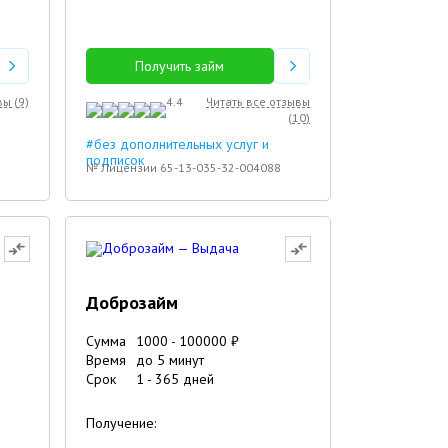
Получить займ
вы (
9
)
4.4
Читать все отзывы
(
10
)
#без дополнительных услуг и
подписок
№ Лицензии 65-13-035-32-004088
Доброзайм
Сумма
1000
-
100000
₽
Время
до 5 минут
Срок
1
-
365
дней
Получение: