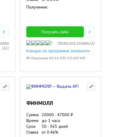
Получение:
Получить займ
тзывы
5
Читать все отзывы (
1
)
(
12
)
#скидки по программе лоялности
№ Лицензии 00-16-035-50-007495
ФИНМОЛЛ
Сумма
20000
-
47000
₽
Время
до 1 часа
Срок
30
-
365
дней
Ставка
от
0.46
%