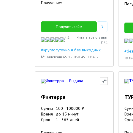
Получение:
Полу
Получить займ
4.2
Читать все отзывы
(
10
)
#круглосуточно и без выходных
#без
№ Лицензии 65-15-030-45-006452
№ Ли
Финтерра
ТУ
Сумма
100
-
100000
₽
Сум
Время
до 15 минут
Вре
Срок
1
-
365
дней
Сро
Получение:
Полу