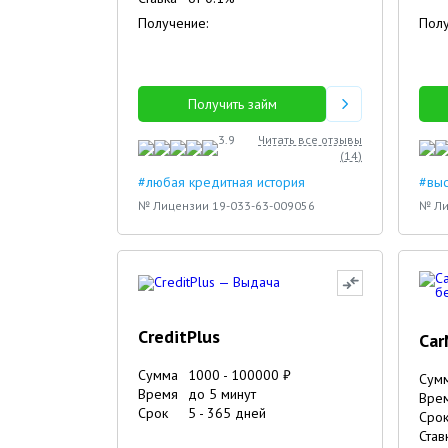
Получение:
Полу
Получить займ
3.9
Читать все отзывы
(
14
)
#любая кредитная история
#вы
№ Лицензии 19-033-63-009056
№ Ли
CreditPlus
Ca
Сумма
1000
-
100000
₽
Сум
Время
до 5 минут
Вре
Срок
5
-
365
дней
Сро
Став