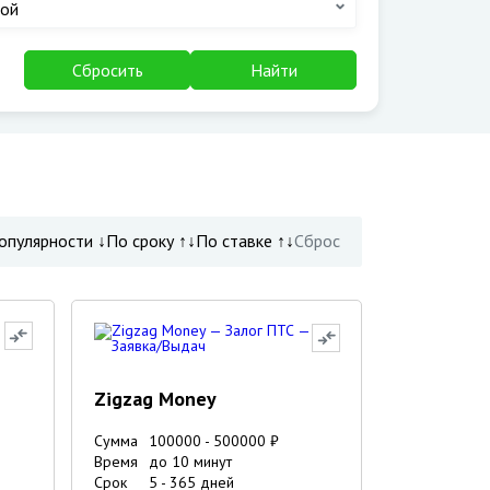
ой
Сбросить
Найти
опулярности ↓
По сроку ↑↓
По ставке ↑↓
Сброс
Zigzag Money
Сумма
100000
-
500000
₽
Время
до 10 минут
Срок
5
-
365
дней