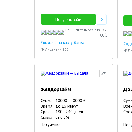
Получить займ
3.2
Читать все отзывы
(
10
)
#выдача на карту банка
#од
№ Лицензии 963
№ Ли
Желдорзайм
До
Сумма
10000
-
50000
₽
Сум
Время
до 15 минут
Вре
Срок
180
-
240
дней
Сро
Ставка
от
0.3
%
Получение:
Полу