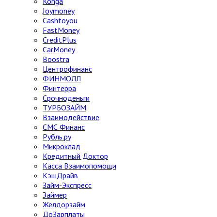
Konga
Joymoney
Cashtoyou
FastMoney
CreditPlus
CarMoney
Boostra
Центрофинанс
ФИНМОЛЛ
Финтерра
Срочноденьги
ТУРБОЗАЙМ
Взаимодействие
СМС Финанс
Рубль.ру
Микроклад
Кредитный Доктор
Касса Взаимопомощи
КэшДрайв
Займ-Экспресс
Займер
Желдорзайм
ДоЗарплаты