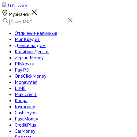
Мурманск
Отличные наличные
Миг Кредит
Деньги на дом
Колибри Деньги
Zigzag Money
Pliskov.ru
Pay P.S.
OneClickMoney
Moneyman
LIME
Max.Credit
Konga
Joymoney
Cashtoyou
FastMoney
CreditPlus
CarMoney