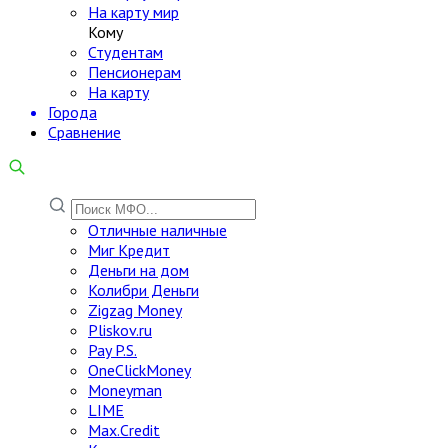
На карту мир
Кому
Студентам
Пенсионерам
На карту
Города
Сравнение
Отличные наличные
Миг Кредит
Деньги на дом
Колибри Деньги
Zigzag Money
Pliskov.ru
Pay P.S.
OneClickMoney
Moneyman
LIME
Max.Credit