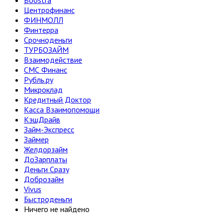
Boostra
Центрофинанс
ФИНМОЛЛ
Финтерра
Срочноденьги
ТУРБОЗАЙМ
Взаимодействие
СМС Финанс
Рубль.ру
Микроклад
Кредитный Доктор
Касса Взаимопомощи
КэшДрайв
Займ-Экспресс
Займер
Желдорзайм
ДоЗарплаты
Деньги Сразу
Доброзайм
Vivus
Быстроденьги
Ничего не найдено