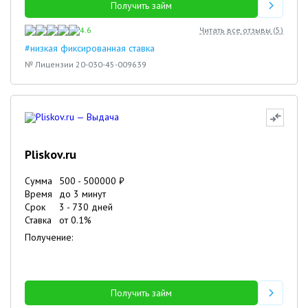
Получить займ
4.6
Читать все отзывы (
5
)
#низкая фиксированная ставка
№ Лицензии 20-030-45-009639
Pliskov.ru
Сумма
500
-
500000
₽
Время
до 3 минут
Срок
3
-
730
дней
Ставка
от
0.1
%
Получение:
Получить займ