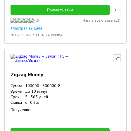
Получить займ
4.3
Читать все отзывы (
12
)
#быстрая выдача
№ Лицензии 2-11-07-24-000856
Zigzag Money
Сумма
100000
-
500000
₽
Время
до 10 минут
Срок
5
-
365
дней
Ставка
от
0.2
%
Получение: