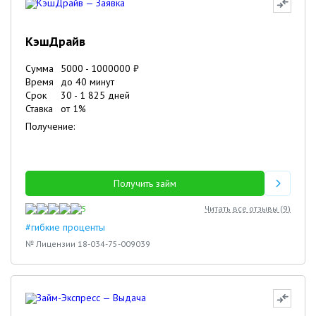
КэшДрайв
Сумма
5000
-
1000000
₽
Время
до 40 минут
Срок
30
-
1 825
дней
Ставка
от
1
%
Получение:
Получить займ
5
Читать все отзывы (
9
)
#гибкие проценты
№ Лицензии 18-034-75-009039