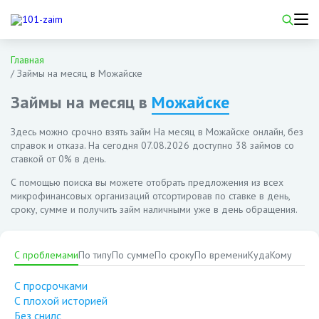
Главная
/
Займы на месяц в Можайске
Займы на месяц в
Можайске
Здесь можно срочно взять займ На месяц в Можайске онлайн, без
справок и отказа. На сегодня
07.08.2026
доступно 38 займов со
ставкой от 0% в день.
С помощью поиска вы можете отобрать предложения из всех
микрофинансовых организаций отсортировав по ставке в день,
сроку, сумме и получить займ наличными уже в день обращения.
С проблемами
По типу
По сумме
По сроку
По времени
Куда
Кому
С просрочками
С плохой историей
Без снилс