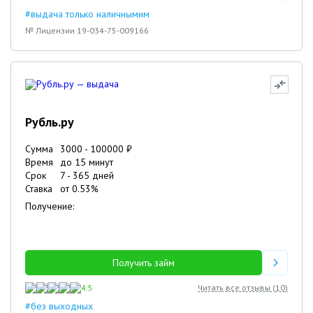
#выдача только наличнымим
№ Лицензии 19-034-75-009166
Рубль.ру
Сумма
3000
-
100000
₽
Время
до 15 минут
Срок
7
-
365
дней
Ставка
от
0.53
%
Получение:
Получить займ
4.5
Читать все отзывы (
10
)
#без выходных