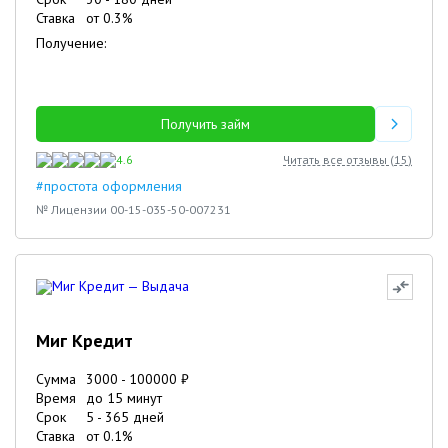
Ставка
от
0.3
%
Получение:
Получить займ
4.6
Читать все отзывы (
15
)
#простота оформления
№ Лицензии 00-15-035-50-007231
Миг Кредит
Сумма
3000
-
100000
₽
Время
до 15 минут
Срок
5
-
365
дней
Ставка
от
0.1
%