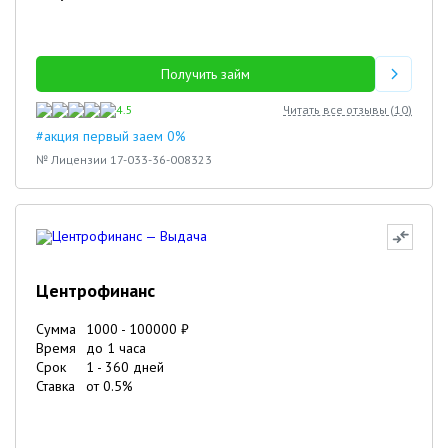
Получить займ
4.5
Читать все отзывы (
10
)
#акция первый заем 0%
№ Лицензии 17-033-36-008323
Центрофинанс
Сумма
1000
-
100000
₽
Время
до 1 часа
Срок
1
-
360
дней
Ставка
от
0.5
%