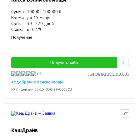
Сумма
10000
-
100000
₽
Время
до 15 минут
Срок
30
-
270
дней
Ставка
от
0.1
%
Получение:
Получить займ
4.5
Читать все отзывы (
11
)
#одобрение пенсионерам
№ Лицензии 65-15-030-29-006503
КэшДрайв