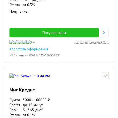
Ставка
от
0.3
%
Получение:
Получить займ
4.6
Читать все отзывы (
15
)
#простота оформления
№ Лицензии 00-15-035-50-007231
Миг Кредит
Сумма
3000
-
100000
₽
Время
до 15 минут
Срок
5
-
365
дней
Ставка
от
0.1
%