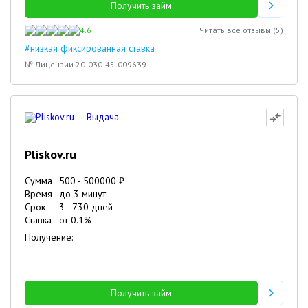
Получить займ
4.6
Читать все отзывы (
5
)
#низкая фиксированная ставка
№ Лицензии 20-030-45-009639
Pliskov.ru
Сумма
500
-
500000
₽
Время
до 3 минут
Срок
3
-
730
дней
Ставка
от
0.1
%
Получение:
Получить займ