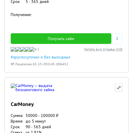
Срок
5
-
365
дней
Получение:
Получить займ
4.2
Читать все отзывы (
10
)
#круглосуточно и без выходных
№ Лицензии 65-15-030-45-006452
CarMoney
Сумма
30000
-
100000
₽
Время
до 5 минут
Срок
90
-
365
дней
Ставка
от
2.92
%