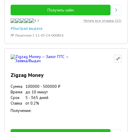
Получить займ
4.3
Читать все отзывы (
12
)
#быстрая выдача
№ Лицензии 2-11-07-24-000856
Zigzag Money
Сумма
100000
-
500000
₽
Время
до 10 минут
Срок
5
-
365
дней
Ставка
от
0.2
%
Получение: