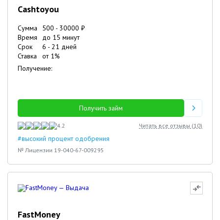
Cashtoyou
Сумма
500
-
30000
₽
Время
до 15 минут
Срок
6
-
21
дней
Ставка
от
1
%
Получение:
Получить займ
4.2
Читать все отзывы (
10
)
#высокий процент одобрения
№ Лицензии 19-040-67-009295
FastMoney