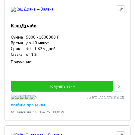
КэшДрайв
Сумма
5000
-
1000000
₽
Время
до 40 минут
Срок
30
-
1 825
дней
Ставка
от
1
%
Получение:
Получить займ
5
Читать все отзывы (
9
)
#гибкие проценты
№ Лицензии 18-034-75-009039