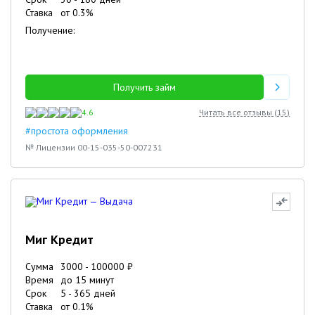
Ставка
от
0.3
%
Получение:
Получить займ
4.6
Читать все отзывы (
15
)
#простота оформления
№ Лицензии 00-15-035-50-007231
Миг Кредит
Сумма
3000
-
100000
₽
Время
до 15 минут
Срок
5
-
365
дней
Ставка
от
0.1
%