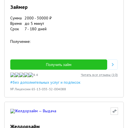
Займер
Сумма
2000
-
30000
₽
Время
до 5 минут
Срок
7
-
180
дней
Получение:
Получить займ
4.4
Читать все отзывы (
10
)
#без дополнительных услуг и подписок
№ Лицензии 65-13-035-32-004088
Желдорзайм