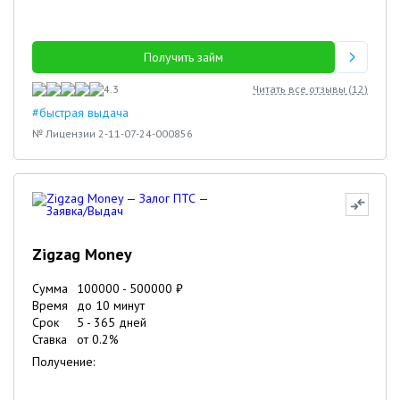
Получить займ
4.3
Читать все отзывы (
12
)
#быстрая выдача
№ Лицензии 2-11-07-24-000856
Zigzag Money
Сумма
100000
-
500000
₽
Время
до 10 минут
Срок
5
-
365
дней
Ставка
от
0.2
%
Получение: