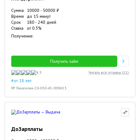
Сумма
10000
-
50000
₽
Время
до 15 минут
Срок
180
-
240
дней
Ставка
от
0.3
%
Получение:
Получить займ
4.3
Читать все отзывы (
11
)
#от 18 лет
№ Лицензии 20-030-45-009653
ДоЗарплаты