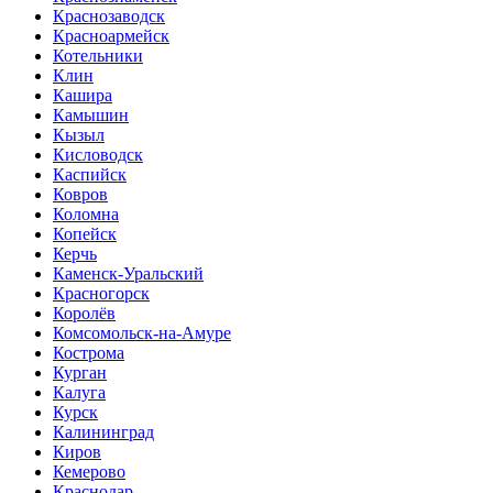
Краснозаводск
Красноармейск
Котельники
Клин
Кашира
Камышин
Кызыл
Кисловодск
Каспийск
Ковров
Коломна
Копейск
Керчь
Каменск-Уральский
Красногорск
Королёв
Комсомольск-на-Амуре
Кострома
Курган
Калуга
Курск
Калининград
Киров
Кемерово
Краснодар