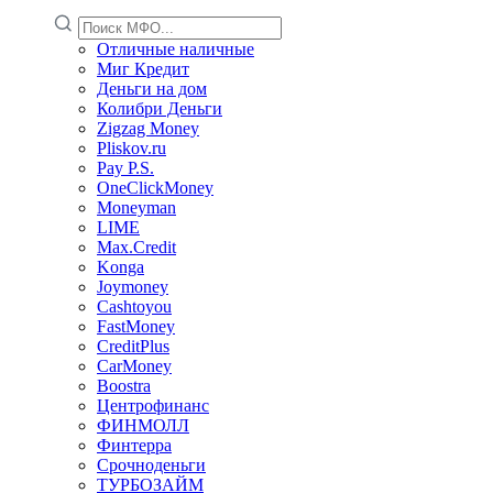
Отличные наличные
Миг Кредит
Деньги на дом
Колибри Деньги
Zigzag Money
Pliskov.ru
Pay P.S.
OneClickMoney
Moneyman
LIME
Max.Credit
Konga
Joymoney
Cashtoyou
FastMoney
CreditPlus
CarMoney
Boostra
Центрофинанс
ФИНМОЛЛ
Финтерра
Срочноденьги
ТУРБОЗАЙМ