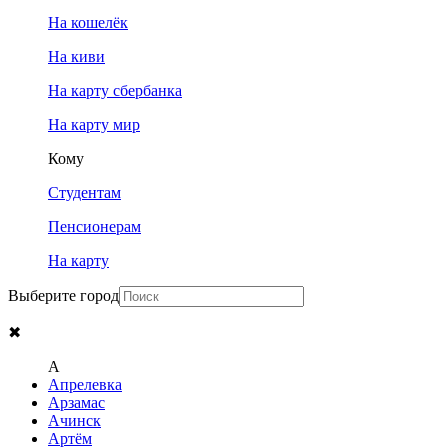
На кошелёк
На киви
На карту сбербанка
На карту мир
Кому
Студентам
Пенсионерам
На карту
Выберите город
✖
A
Апрелевка
Арзамас
Ачинск
Артём