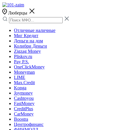
Люберцы
Отличные наличные
Миг Кредит
Деньги на дом
Колибри Деньги
Zigzag Money
Pliskov.ru
Pay P.S.
OneClickMoney
Moneyman
LIME
Max.Credit
Konga
Joymoney
Cashtoyou
FastMoney
CreditPlus
CarMoney
Boostra
Центрофинанс
ФИНМОЛЛ