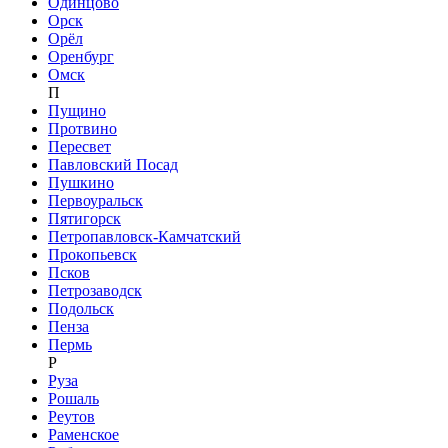
Одинцово
Орск
Орёл
Оренбург
Омск
П
Пущино
Протвино
Пересвет
Павловский Посад
Пушкино
Первоуральск
Пятигорск
Петропавловск-Камчатский
Прокопьевск
Псков
Петрозаводск
Подольск
Пенза
Пермь
Р
Руза
Рошаль
Реутов
Раменское