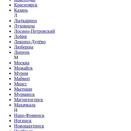
Красноярск
Казань
Л
Лыткарино
Луховицы
Лосино-Петровский
Лобня
Ликино-Дулёво
Люберцы
Липецк
М
Москва
Можайск
Муром
Майкоп
Миасс
Мытищи
Мурманск
Магнитогорск
Махачкала
Н
Наро-Фоминск
Ногинск
Новошахтинск