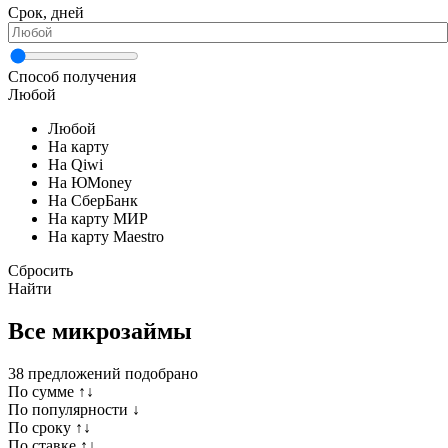
Срок, дней
Способ получения
Любой
Любой
На карту
На Qiwi
На ЮMoney
На СберБанк
На карту МИР
На карту Maestro
Сбросить
Найти
Все микрозаймы
38
предложений подобрано
По сумме ↑↓
По популярности ↓
По сроку ↑↓
По ставке ↑↓