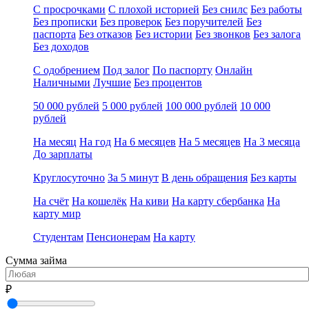
С просрочками
С плохой историей
Без снилс
Без работы
Без прописки
Без проверок
Без поручителей
Без
паспорта
Без отказов
Без истории
Без звонков
Без залога
Без доходов
С одобрением
Под залог
По паспорту
Онлайн
Наличными
Лучшие
Без процентов
50 000 рублей
5 000 рублей
100 000 рублей
10 000
рублей
На месяц
На год
На 6 месяцев
На 5 месяцев
На 3 месяца
До зарплаты
Круглосуточно
За 5 минут
В день обращения
Без карты
На счёт
На кошелёк
На киви
На карту сбербанка
На
карту мир
Студентам
Пенсионерам
На карту
Сумма займа
₽