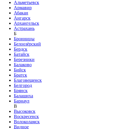
Альметьевск
Армавир
Абакан
Ангарск
Архангельск
Астрахань
Б
Бронницы
Белоозёрский
Бердск
Батайск
Березники
Балаково
Бийск
Братск
Благовещенск
Белгород
Брянск
Балашиха
Барнаул
В
Высоковск
Воскресенск
Волоколамск
Видное