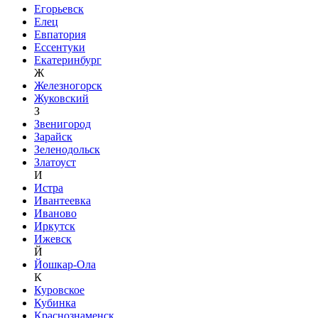
Егорьевск
Елец
Евпатория
Ессентуки
Екатеринбург
Ж
Железногорск
Жуковский
З
Звенигород
Зарайск
Зеленодольск
Златоуст
И
Истра
Ивантеевка
Иваново
Иркутск
Ижевск
Й
Йошкар-Ола
К
Куровское
Кубинка
Краснознаменск