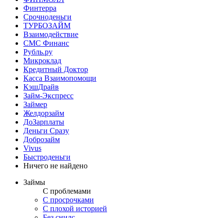
Финтерра
Срочноденьги
ТУРБОЗАЙМ
Взаимодействие
СМС Финанс
Рубль.ру
Микроклад
Кредитный Доктор
Касса Взаимопомощи
КэшДрайв
Займ-Экспресс
Займер
Желдорзайм
ДоЗарплаты
Деньги Сразу
Доброзайм
Vivus
Быстроденьги
Ничего не найдено
Займы
С проблемами
С просрочками
С плохой историей
Без снилс