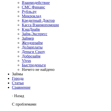
Взаимодействие
СМС Финанс
Рубль.ру
Микроклад
Кредитный Доктор
Касса Взаимопомощи
КэшДрайв
Займ-Экспресс
Займер
Желдорзайм
ДоЗарплаты
Деньги Сразу
Доброзайм
Vivus
Быстроденьги
Ничего не найдено
Займы
Города
Статьи
Сравнение
Назад
С проблемами