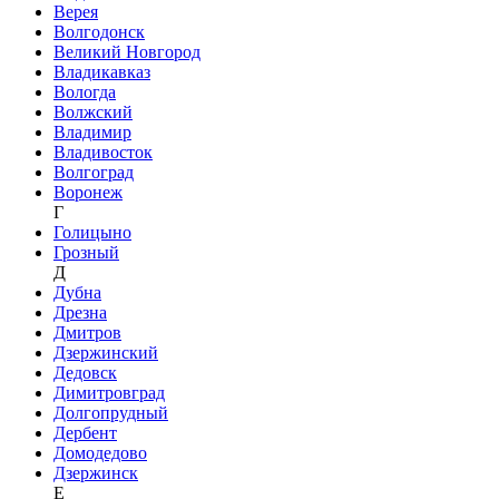
Верея
Волгодонск
Великий Новгород
Владикавказ
Вологда
Волжский
Владимир
Владивосток
Волгоград
Воронеж
Г
Голицыно
Грозный
Д
Дубна
Дрезна
Дмитров
Дзержинский
Дедовск
Димитровград
Долгопрудный
Дербент
Домодедово
Дзержинск
Е