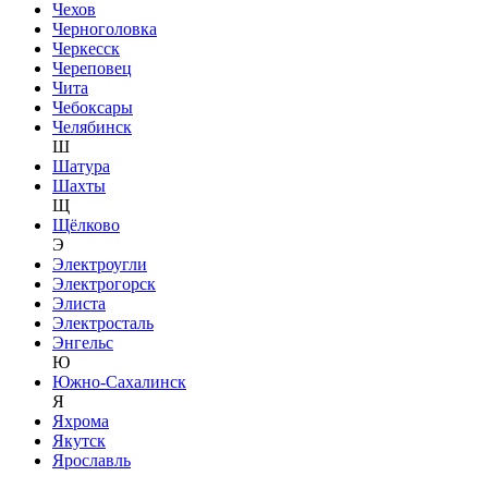
Чехов
Черноголовка
Черкесск
Череповец
Чита
Чебоксары
Челябинск
Ш
Шатура
Шахты
Щ
Щёлково
Э
Электроугли
Электрогорск
Элиста
Электросталь
Энгельс
Ю
Южно-Сахалинск
Я
Яхрома
Якутск
Ярославль