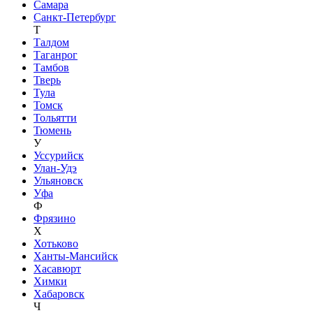
Самара
Санкт-Петербург
Т
Талдом
Таганрог
Тамбов
Тверь
Тула
Томск
Тольятти
Тюмень
У
Уссурийск
Улан-Удэ
Ульяновск
Уфа
Ф
Фрязино
Х
Хотьково
Ханты-Мансийск
Хасавюрт
Химки
Хабаровск
Ч