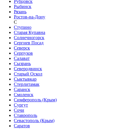
Рубцовск
Рыбинск
Рязань
Ростов-на-Дону
С
Ступино
Старая Купавна
Солнечногорск
Сергиев Посад
Северск
Серпухов
Салават
Сызрань
Северодвинск
Старый Оскол
Сыктывкар
Стерлитамак
Саранск
Смоленск
Симферополь (Крым)
Сургут
Сочи
Ставрополь
Севастополь (Крым)
Саратов