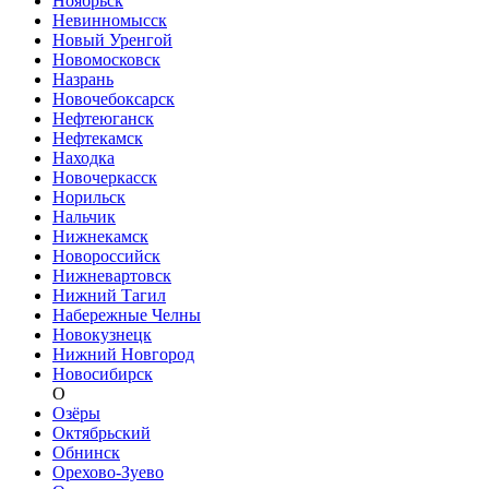
Ноябрьск
Невинномысск
Новый Уренгой
Новомосковск
Назрань
Новочебоксарск
Нефтеюганск
Нефтекамск
Находка
Новочеркасск
Норильск
Нальчик
Нижнекамск
Новороссийск
Нижневартовск
Нижний Тагил
Набережные Челны
Новокузнецк
Нижний Новгород
Новосибирск
О
Озёры
Октябрьский
Обнинск
Орехово-Зуево