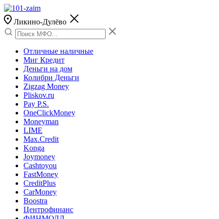
Ликино-Дулёво
Отличные наличные
Миг Кредит
Деньги на дом
Колибри Деньги
Zigzag Money
Pliskov.ru
Pay P.S.
OneClickMoney
Moneyman
LIME
Max.Credit
Konga
Joymoney
Cashtoyou
FastMoney
CreditPlus
CarMoney
Boostra
Центрофинанс
ФИНМОЛЛ