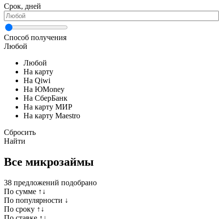
Срок, дней
Способ получения
Любой
Любой
На карту
На Qiwi
На ЮMoney
На СберБанк
На карту МИР
На карту Maestro
Сбросить
Найти
Все микрозаймы
38
предложений подобрано
По сумме ↑↓
По популярности ↓
По сроку ↑↓
По ставке ↑↓