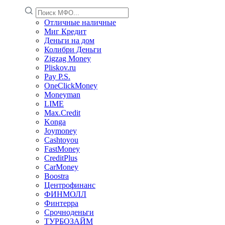
Отличные наличные
Миг Кредит
Деньги на дом
Колибри Деньги
Zigzag Money
Pliskov.ru
Pay P.S.
OneClickMoney
Moneyman
LIME
Max.Credit
Konga
Joymoney
Cashtoyou
FastMoney
CreditPlus
CarMoney
Boostra
Центрофинанс
ФИНМОЛЛ
Финтерра
Срочноденьги
ТУРБОЗАЙМ