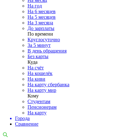
На месяц
На год
На 6 месяцев
На 5 месяцев
На 3 месяца
До зарплаты
По времени
Круглосуточно
За 5 минут
В день обращения
Без карты
Куда
На счёт
На кошелёк
На киви
На карту сбербанка
На карту мир
Кому
Студентам
Пенсионерам
На карту
Города
Сравнение