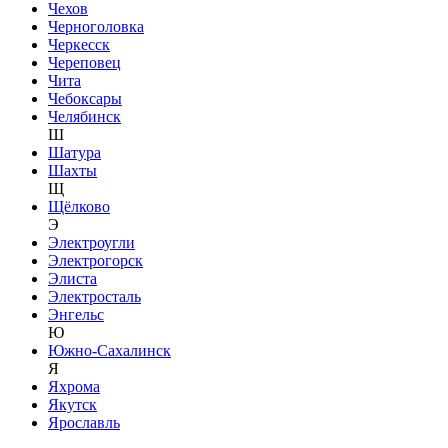
Чехов
Черноголовка
Черкесск
Череповец
Чита
Чебоксары
Челябинск
Ш
Шатура
Шахты
Щ
Щёлково
Э
Электроугли
Электрогорск
Элиста
Электросталь
Энгельс
Ю
Южно-Сахалинск
Я
Яхрома
Якутск
Ярославль