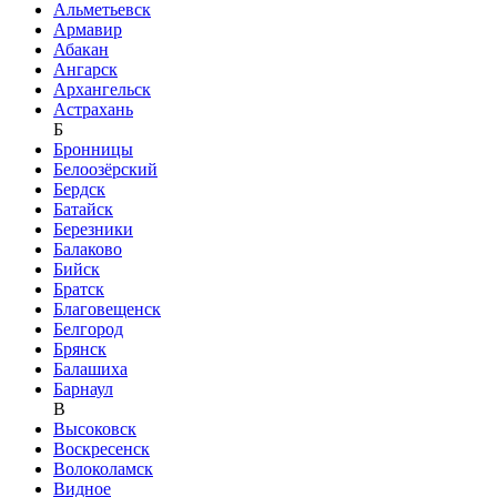
Альметьевск
Армавир
Абакан
Ангарск
Архангельск
Астрахань
Б
Бронницы
Белоозёрский
Бердск
Батайск
Березники
Балаково
Бийск
Братск
Благовещенск
Белгород
Брянск
Балашиха
Барнаул
В
Высоковск
Воскресенск
Волоколамск
Видное