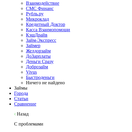
Взаимодействие
СМС Финанс
Рубль.ру
Микроклад
Кредитный Доктор
Касса Взаимопомощи
КэшДрайв
Займ-Экспресс
Займер
Желдорзайм
ДоЗарплаты
Деньги Сразу
Доброзайм
Vivus
Быстроденьги
Ничего не найдено
Займы
Города
Статьи
Сравнение
Назад
С проблемами