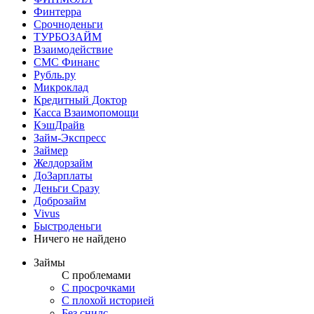
Финтерра
Срочноденьги
ТУРБОЗАЙМ
Взаимодействие
СМС Финанс
Рубль.ру
Микроклад
Кредитный Доктор
Касса Взаимопомощи
КэшДрайв
Займ-Экспресс
Займер
Желдорзайм
ДоЗарплаты
Деньги Сразу
Доброзайм
Vivus
Быстроденьги
Ничего не найдено
Займы
С проблемами
С просрочками
С плохой историей
Без снилс