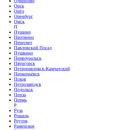
Одинцово
Орск
Орёл
Оренбург
Омск
П
Пущино
Протвино
Пересвет
Павловский Посад
Пушкино
Первоуральск
Пятигорск
Петропавловск-Камчатский
Прокопьевск
Псков
Петрозаводск
Подольск
Пенза
Пермь
Р
Руза
Рошаль
Реутов
Раменское