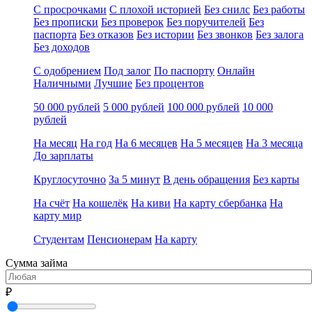
С просрочками
С плохой историей
Без снилс
Без работы
Без прописки
Без проверок
Без поручителей
Без
паспорта
Без отказов
Без истории
Без звонков
Без залога
Без доходов
С одобрением
Под залог
По паспорту
Онлайн
Наличными
Лучшие
Без процентов
50 000 рублей
5 000 рублей
100 000 рублей
10 000
рублей
На месяц
На год
На 6 месяцев
На 5 месяцев
На 3 месяца
До зарплаты
Круглосуточно
За 5 минут
В день обращения
Без карты
На счёт
На кошелёк
На киви
На карту сбербанка
На
карту мир
Студентам
Пенсионерам
На карту
Сумма займа
₽