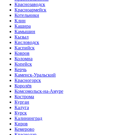
Краснозаводск
Красноармейск
Котельники
Клин
Кашира
Камышин
Кызыл
Кисловодск
Каспийск
Ковров
Коломна
Копейск
Керчь
Каменск-Уральский
Красногорск
Королёв
Комсомольск-на-Амуре
Кострома
Курган
Калуга
Курск
Калининград
Киров
Кемерово
Краснодар