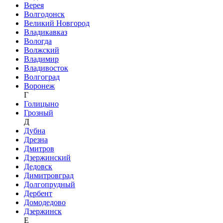
Верея
Волгодонск
Великий Новгород
Владикавказ
Вологда
Волжский
Владимир
Владивосток
Волгоград
Воронеж
Г
Голицыно
Грозный
Д
Дубна
Дрезна
Дмитров
Дзержинский
Дедовск
Димитровград
Долгопрудный
Дербент
Домодедово
Дзержинск
Е