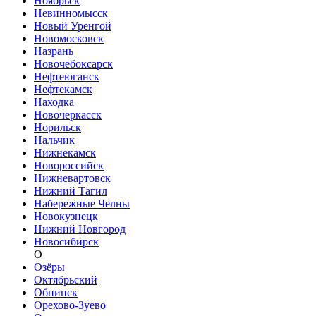
Ноябрьск
Невинномысск
Новый Уренгой
Новомосковск
Назрань
Новочебоксарск
Нефтеюганск
Нефтекамск
Находка
Новочеркасск
Норильск
Нальчик
Нижнекамск
Новороссийск
Нижневартовск
Нижний Тагил
Набережные Челны
Новокузнецк
Нижний Новгород
Новосибирск
О
Озёры
Октябрьский
Обнинск
Орехово-Зуево