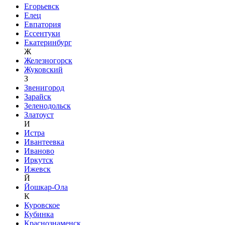
Егорьевск
Елец
Евпатория
Ессентуки
Екатеринбург
Ж
Железногорск
Жуковский
З
Звенигород
Зарайск
Зеленодольск
Златоуст
И
Истра
Ивантеевка
Иваново
Иркутск
Ижевск
Й
Йошкар-Ола
К
Куровское
Кубинка
Краснознаменск