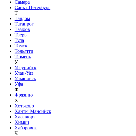
Самара
Санкт-Петербург
Т
Талдом
Таганрог
Тамбов
Тверь
Тула
Томск
Тольятти
Тюмень
У
Уссурийск
Улан-Удэ
Ульяновск
Уфа
Ф
Фрязино
Х
Хотьково
Ханты-Мансийск
Хасавюрт
Химки
Хабаровск
Ч