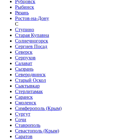
Рубцовск
Рыбинск
Рязань
Ростов-на-Дону
С
Ступино
Старая Купавна
Солнечногорск
Сергиев Посад
Северск
Серпухов
Салават
Сызрань
Северодвинск
Старый Оскол
Сыктывкар
Стерлитамак
Саранск
Смоленск
Симферополь (Крым)
Сургут
Сочи
Ставрополь
Севастополь (Крым)
Саратов