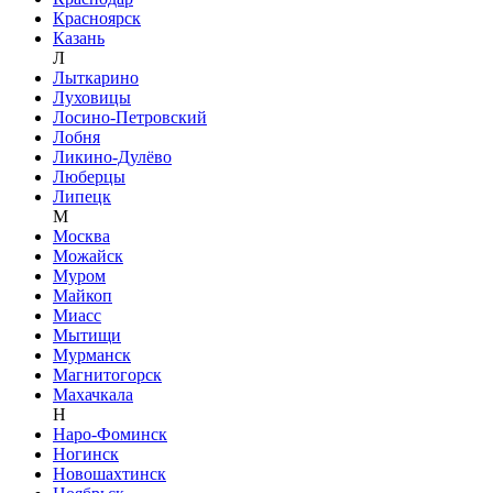
Красноярск
Казань
Л
Лыткарино
Луховицы
Лосино-Петровский
Лобня
Ликино-Дулёво
Люберцы
Липецк
М
Москва
Можайск
Муром
Майкоп
Миасс
Мытищи
Мурманск
Магнитогорск
Махачкала
Н
Наро-Фоминск
Ногинск
Новошахтинск