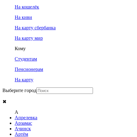
На кошелёк
На киви
На карту сбербанка
На карту мир
Кому
Студентам
Пенсионерам
На карту
Выберите город
✖
A
Апрелевка
Арзамас
Ачинск
Артём