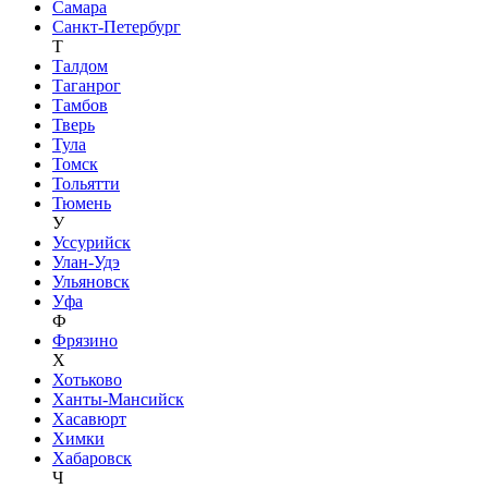
Самара
Санкт-Петербург
Т
Талдом
Таганрог
Тамбов
Тверь
Тула
Томск
Тольятти
Тюмень
У
Уссурийск
Улан-Удэ
Ульяновск
Уфа
Ф
Фрязино
Х
Хотьково
Ханты-Мансийск
Хасавюрт
Химки
Хабаровск
Ч