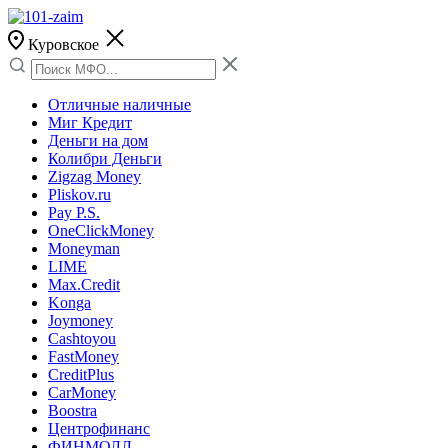
Куровское
Отличные наличные
Миг Кредит
Деньги на дом
Колибри Деньги
Zigzag Money
Pliskov.ru
Pay P.S.
OneClickMoney
Moneyman
LIME
Max.Credit
Konga
Joymoney
Cashtoyou
FastMoney
CreditPlus
CarMoney
Boostra
Центрофинанс
ФИНМОЛЛ