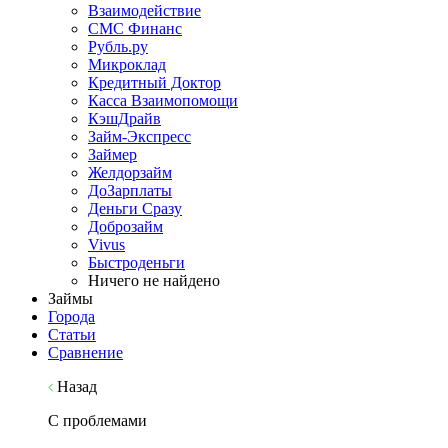
Взаимодействие
СМС Финанс
Рубль.ру
Микроклад
Кредитный Доктор
Касса Взаимопомощи
КэшДрайв
Займ-Экспресс
Займер
Желдорзайм
ДоЗарплаты
Деньги Сразу
Доброзайм
Vivus
Быстроденьги
Ничего не найдено
Займы
Города
Статьи
Сравнение
Назад
С проблемами