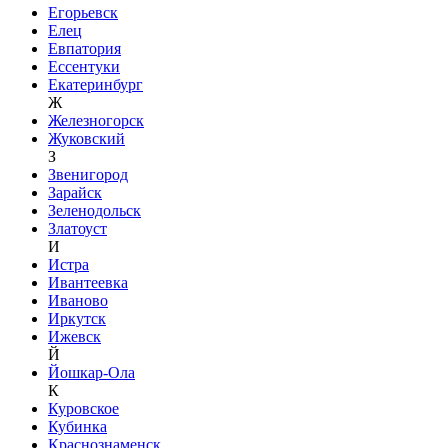
Егорьевск
Елец
Евпатория
Ессентуки
Екатеринбург
Ж
Железногорск
Жуковский
З
Звенигород
Зарайск
Зеленодольск
Златоуст
И
Истра
Ивантеевка
Иваново
Иркутск
Ижевск
Й
Йошкар-Ола
К
Куровское
Кубинка
Краснознаменск