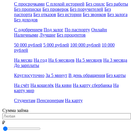
С просрочками
С плохой историей
Без снилс
Без работы
Без прописки
Без проверок
Без поручителей
Без
паспорта
Без отказов
Без истории
Без звонков
Без залога
Без доходов
С одобрением
Под залог
По паспорту
Онлайн
Наличными
Лучшие
Без процентов
50 000 рублей
5 000 рублей
100 000 рублей
10 000
рублей
На месяц
На год
На 6 месяцев
На 5 месяцев
На 3 месяца
До зарплаты
Круглосуточно
За 5 минут
В день обращения
Без карты
На счёт
На кошелёк
На киви
На карту сбербанка
На
карту мир
Студентам
Пенсионерам
На карту
Сумма займа
₽