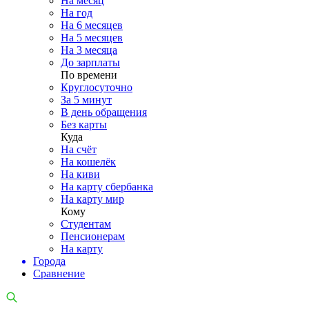
На месяц
На год
На 6 месяцев
На 5 месяцев
На 3 месяца
До зарплаты
По времени
Круглосуточно
За 5 минут
В день обращения
Без карты
Куда
На счёт
На кошелёк
На киви
На карту сбербанка
На карту мир
Кому
Студентам
Пенсионерам
На карту
Города
Сравнение