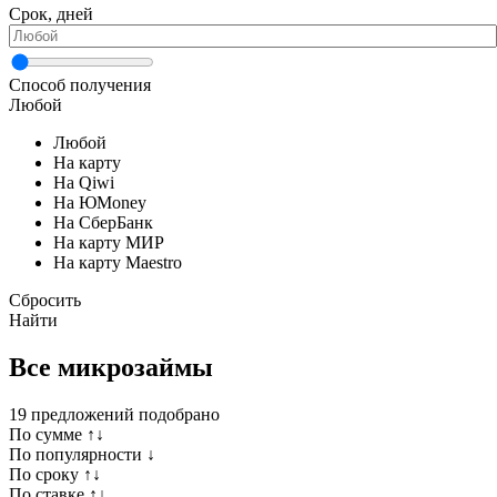
Срок, дней
Способ получения
Любой
Любой
На карту
На Qiwi
На ЮMoney
На СберБанк
На карту МИР
На карту Maestro
Сбросить
Найти
Все микрозаймы
19
предложений подобрано
По сумме ↑↓
По популярности ↓
По сроку ↑↓
По ставке ↑↓