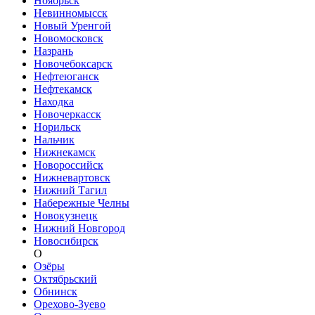
Ноябрьск
Невинномысск
Новый Уренгой
Новомосковск
Назрань
Новочебоксарск
Нефтеюганск
Нефтекамск
Находка
Новочеркасск
Норильск
Нальчик
Нижнекамск
Новороссийск
Нижневартовск
Нижний Тагил
Набережные Челны
Новокузнецк
Нижний Новгород
Новосибирск
О
Озёры
Октябрьский
Обнинск
Орехово-Зуево