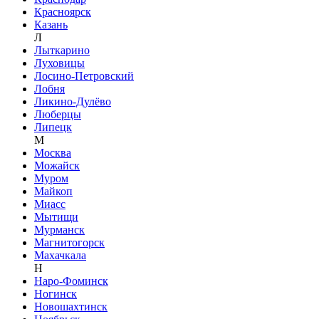
Красноярск
Казань
Л
Лыткарино
Луховицы
Лосино-Петровский
Лобня
Ликино-Дулёво
Люберцы
Липецк
М
Москва
Можайск
Муром
Майкоп
Миасс
Мытищи
Мурманск
Магнитогорск
Махачкала
Н
Наро-Фоминск
Ногинск
Новошахтинск