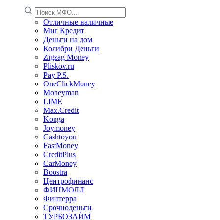
Отличные наличные
Миг Кредит
Деньги на дом
Колибри Деньги
Zigzag Money
Pliskov.ru
Pay P.S.
OneClickMoney
Moneyman
LIME
Max.Credit
Konga
Joymoney
Cashtoyou
FastMoney
CreditPlus
CarMoney
Boostra
Центрофинанс
ФИНМОЛЛ
Финтерра
Срочноденьги
ТУРБОЗАЙМ