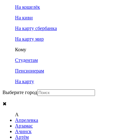
На кошелёк
На киви
На карту сбербанка
На карту мир
Кому
Студентам
Пенсионерам
На карту
Выберите город
✖
A
Апрелевка
Арзамас
Ачинск
Артём