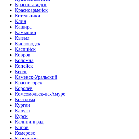
Краснозаводск
Красноармейск
Котельники
Клин
Кашира
Камышин
Кызыл
Кисловодск
Каспийск
Ковров
Коломна
Копейск
Керчь
Каменск-Уральский
Красногорск
Королёв
Комсомольск-на-Амуре
Кострома
Курган
Калуга
Курск
Калининград
Киров
Кемерово
Краснодар