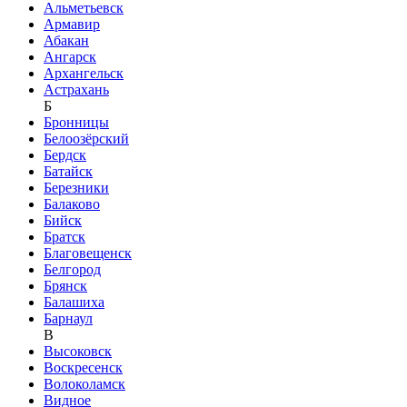
Альметьевск
Армавир
Абакан
Ангарск
Архангельск
Астрахань
Б
Бронницы
Белоозёрский
Бердск
Батайск
Березники
Балаково
Бийск
Братск
Благовещенск
Белгород
Брянск
Балашиха
Барнаул
В
Высоковск
Воскресенск
Волоколамск
Видное