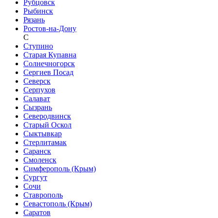
Рубцовск
Рыбинск
Рязань
Ростов-на-Дону
С
Ступино
Старая Купавна
Солнечногорск
Сергиев Посад
Северск
Серпухов
Салават
Сызрань
Северодвинск
Старый Оскол
Сыктывкар
Стерлитамак
Саранск
Смоленск
Симферополь (Крым)
Сургут
Сочи
Ставрополь
Севастополь (Крым)
Саратов