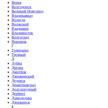
Верея
Волгодонск
Великий Новгород
Владикавказ
Вологда
Волжский
Владимир
Владивосток
Волгоград
Воронеж
Г
Голицыно
Грозный
Д
Дубна
Дрезна
Дмитров
Дзержинский
Дедовск
Димитровград
Долгопрудный
Дербент
Домодедово
Дзержинск
Е