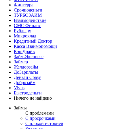
Финтерра
Срочноденьги
ТУРБОЗАЙМ
Взаимодействие
СМС Финанс
Рубль.ру
Микроклад
Кредитный Доктор
Касса Взаимопомощи
КэшДрайв
Займ-Экспресс
Займер
Желдорзайм
ДоЗарплаты
Деньги Сразу
Доброзайм
Vivus
Быстроденьги
Ничего не найдено
Займы
С проблемами
С просрочками
С плохой историей
Без снилс