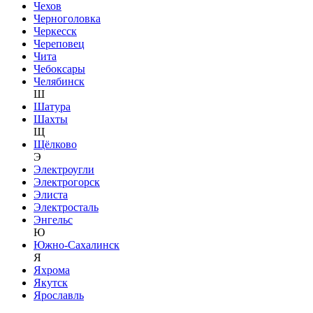
Чехов
Черноголовка
Черкесск
Череповец
Чита
Чебоксары
Челябинск
Ш
Шатура
Шахты
Щ
Щёлково
Э
Электроугли
Электрогорск
Элиста
Электросталь
Энгельс
Ю
Южно-Сахалинск
Я
Яхрома
Якутск
Ярославль