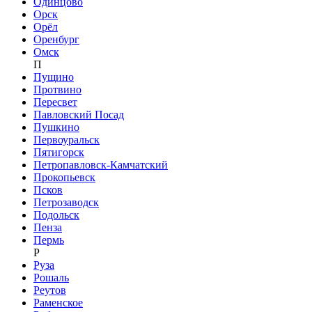
Одинцово
Орск
Орёл
Оренбург
Омск
П
Пущино
Протвино
Пересвет
Павловский Посад
Пушкино
Первоуральск
Пятигорск
Петропавловск-Камчатский
Прокопьевск
Псков
Петрозаводск
Подольск
Пенза
Пермь
Р
Руза
Рошаль
Реутов
Раменское