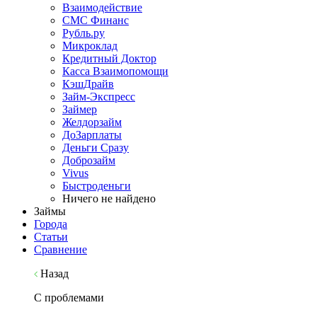
Взаимодействие
СМС Финанс
Рубль.ру
Микроклад
Кредитный Доктор
Касса Взаимопомощи
КэшДрайв
Займ-Экспресс
Займер
Желдорзайм
ДоЗарплаты
Деньги Сразу
Доброзайм
Vivus
Быстроденьги
Ничего не найдено
Займы
Города
Статьи
Сравнение
Назад
С проблемами