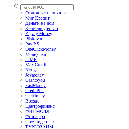
Отличные наличные
Миг Кредит
Деньги на дом
Колибри Деньги
Zigzag Money
Pliskov.ru
Pay P.S.
OneClickMoney
Moneyman
LIME
Max.Credit
Konga
Joymoney
Cashtoyou
FastMoney
CreditPlus
CarMoney
Boostra
Центрофинанс
ФИНМОЛЛ
Финтерра
Срочноденьги
ТУРБОЗАЙМ