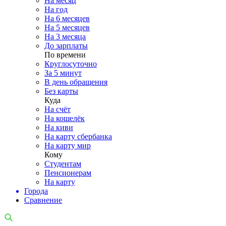
На месяц
На год
На 6 месяцев
На 5 месяцев
На 3 месяца
До зарплаты
По времени
Круглосуточно
За 5 минут
В день обращения
Без карты
Куда
На счёт
На кошелёк
На киви
На карту сбербанка
На карту мир
Кому
Студентам
Пенсионерам
На карту
Города
Сравнение