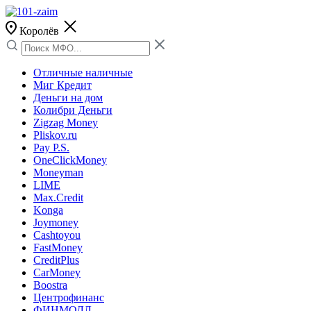
Королёв
Отличные наличные
Миг Кредит
Деньги на дом
Колибри Деньги
Zigzag Money
Pliskov.ru
Pay P.S.
OneClickMoney
Moneyman
LIME
Max.Credit
Konga
Joymoney
Cashtoyou
FastMoney
CreditPlus
CarMoney
Boostra
Центрофинанс
ФИНМОЛЛ