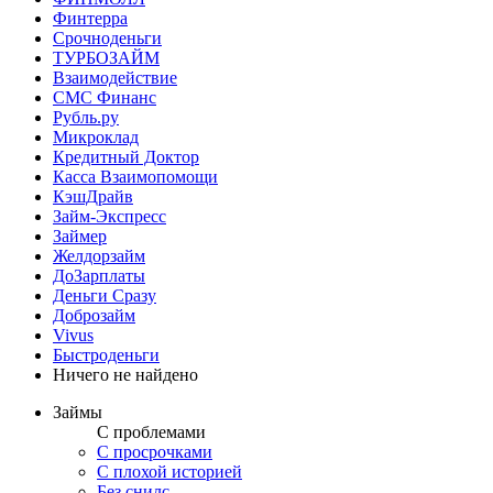
Финтерра
Срочноденьги
ТУРБОЗАЙМ
Взаимодействие
СМС Финанс
Рубль.ру
Микроклад
Кредитный Доктор
Касса Взаимопомощи
КэшДрайв
Займ-Экспресс
Займер
Желдорзайм
ДоЗарплаты
Деньги Сразу
Доброзайм
Vivus
Быстроденьги
Ничего не найдено
Займы
С проблемами
С просрочками
С плохой историей
Без снилс